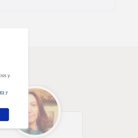
ios y
ies
y