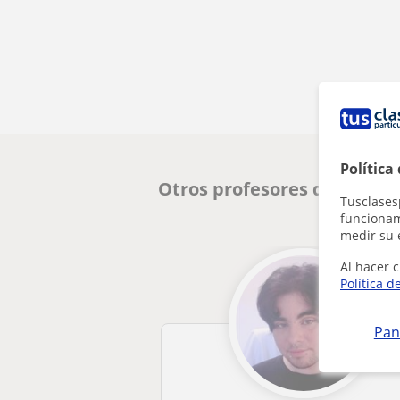
Política
Otros profesores de Inglés
Tusclases
funcionami
medir su 
Al hacer c
Política d
Pan