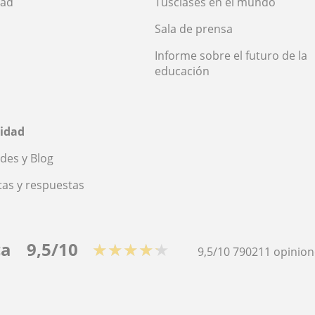
dad
Tusclases en el mundo
Sala de prensa
Informe sobre el futuro de la
educación
idad
des y Blog
as y respuestas
ca
9,5/10
★★★★★
9,5/10
790211
opinion