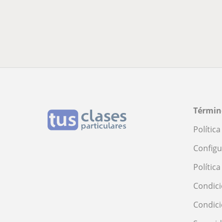
Términ
Polític
Configu
Polític
Condici
Condic