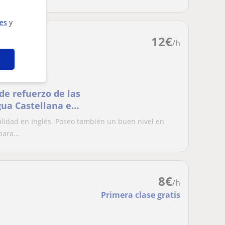
ies
y
12
€
/h
de refuerzo de las
gua Castellana e
lidad en Inglés. Poseo también un buen nivel en
ara...
8
€
/h
Primera clase gratis