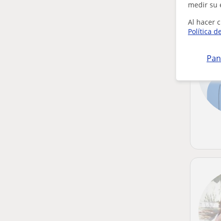
medir su 
Al hacer c
Política d
Pan