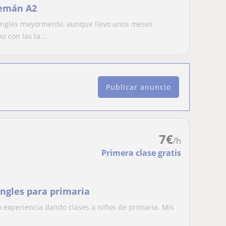
lemán A2
 inglés mayormente, aunque llevo unos meses
 con las ta...
Publicar anuncio
7
€
/h
Primera clase gratis
Ingles para primaria
o experiencia dando clases a niños de primaria. Mis