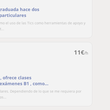
graduada hace dos
particulares
mo el uso de las Tics como herramientas de apoyo y
...
11
€
/h
, ofrece clases
r exámenes B1 , como
y E.S.O
ulares. Dependiendo de lo que se me requiera por
s...