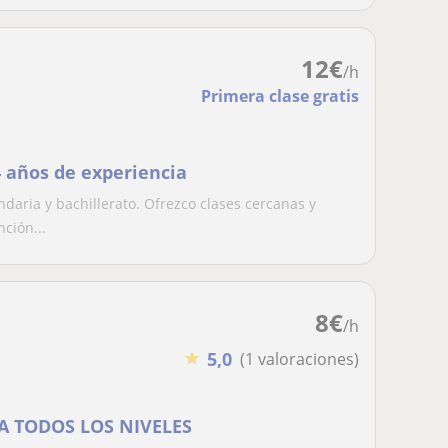
12
€
/h
Primera clase gratis
4 años de experiencia
daria y bachillerato. Ofrezco clases cercanas y
ción...
8
€
/h
★
5,0
(1 valoraciones)
 A TODOS LOS NIVELES