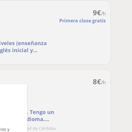
9
€
/h
Primera clase gratis
niveles (enseñanza
lés inicial y
mbridge, Aptis)
8
€
/h
para niños. Tengo un
anta este idioma.
o
n la Universidad de Córdoba.
ios y