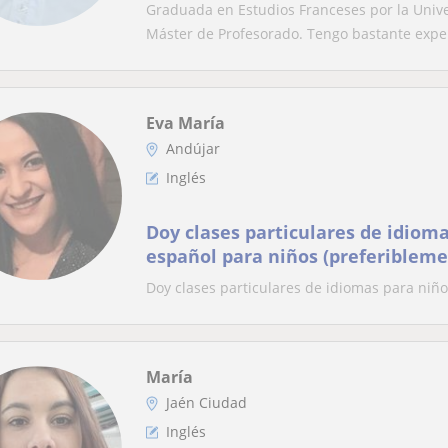
Graduada en Estudios Franceses por la Univ
Máster de Profesorado. Tengo bastante exper
Eva María
Andújar
Inglés
Doy clases particulares de idioma
español para niños (preferibleme
primaria)
Doy clases particulares de idiomas para niños
María
Jaén Ciudad
Inglés