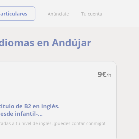
particulares
Anúnciate
Tu cuenta
 idiomas en Andújar
9
€
/h
itulo de B2 en inglés.
esde infantil-
tadas a tu nivel de inglés, ¡puedes contar conmigo!