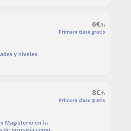
6
€
/h
Primera clase gratis
dades y niveles
8
€
/h
Primera clase gratis
o Magisterio en la
os de primaria como a