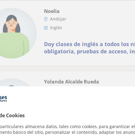
Noelia
Andújar
Inglés
Doy clases de inglés a todos los 
obligatoria, pruebas de acceso, ing
exámenes oficiales de Trinity, Ca
Yolanda Alcalde Rueda
Andújar
Inglés
Doy clases económicas de inglés 
 de Cookies
B2 de inglés certificado y me enc
particulares almacena datos, tales como cookies, para garantizar el
Desde primaria hasta bachillerat
Actualmente soy estudiante de enfermería e
ento básico del sitio, personalizar el contenido, adaptar los anunc