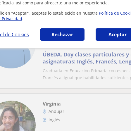
eficacia, así como para ofrecerte una mejor experiencia.
lic en “Aceptar”, aceptas lo establecido en nuestra
Política de Cook
e Privacidad
.
Alba
Úbeda, Andújar
el de Cookies
Rechazar
Aceptar
Inglés
ÚBEDA. Doy clases particulares y 
asignaturas: Inglés, Francés, Len
Historia
Graduada en Educación Primaria con especia
Francés al igual que habilidades suficientes p
Virginia
Andújar
Inglés