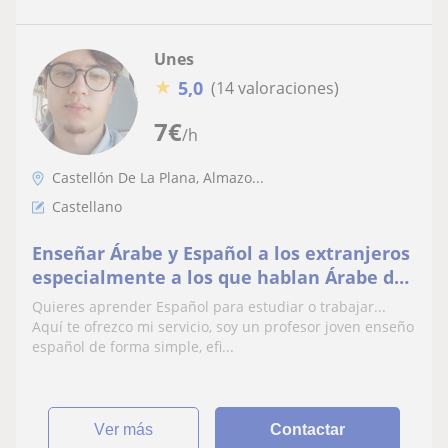
Unes
★
5,0
(14 valoraciones)
7
€
/h
Castellón De La Plana, Almazo...
Castellano
Enseñar Árabe y Español a los extranjeros
especialmente a los que hablan Árabe de
forma simple y eficiente
Quieres aprender Español para estudiar o trabajar...
Aquí te ofrezco mi servicio, soy un profesor joven enseño
español de forma simple, efi...
ver más
Contactar