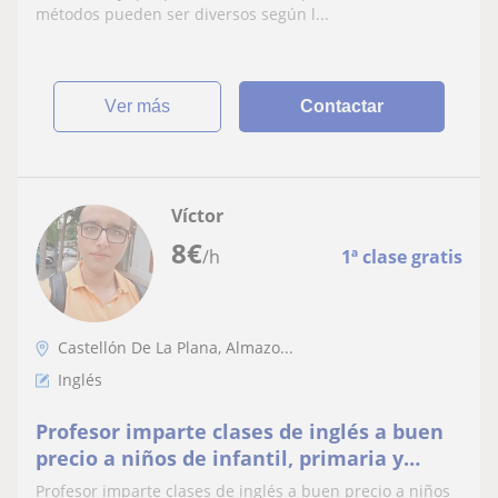
aprender o a profundizar el idioma.Soy
métodos pueden ser diversos según l...
maestra de profesión
ver más
Contactar
Víctor
8
€
/h
1ª clase gratis
Castellón De La Plana, Almazo...
Inglés
Profesor imparte clases de inglés a buen
precio a niños de infantil, primaria y
secundaria
Profesor imparte clases de inglés a buen precio a niños