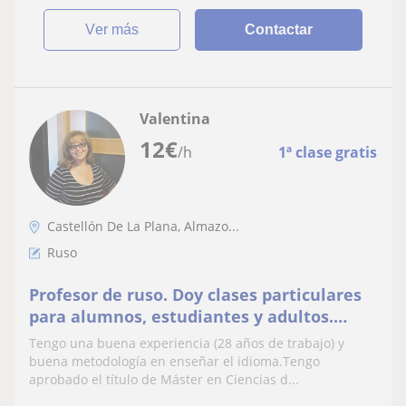
ver más
Contactar
Valentina
12
€
/h
1ª clase gratis
Castellón De La Plana, Almazo...
Ruso
Profesor de ruso. Doy clases particulares
para alumnos, estudiantes y adultos.
Tengo buena experiencia y metodología
Tengo una buena experiencia (28 años de trabajo) y
buena metodología en enseñar el idioma.Tengo
aprobado el título de Máster en Ciencias d...