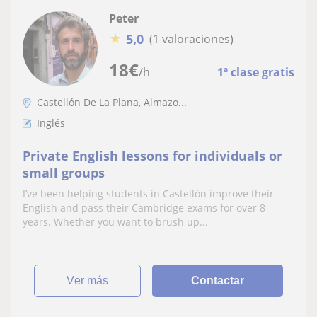
Peter
★
5,0
(1 valoraciones)
18
€
/h
1ª clase gratis
Castellón De La Plana, Almazo...
Inglés
Private English lessons for individuals or
small groups
I’ve been helping students in Castellón improve their
English and pass their Cambridge exams for over 8
years. Whether you want to brush up...
ver más
Contactar