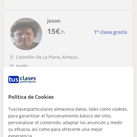
Jason
15
€
/h
1ª clase gratis
Castellón De La Plana, Almazo...
Inglés
Profesor de apoyo escolar/refuerzo en la
materia de inglés
Política de Cookies
Traductor y profesor de idiomas bilingüe. He impartido
clases en academias y por mi cuenta. Mi método se basa
en un enfoque práctico del ma...
Tusclasesparticulares almacena datos, tales como cookies,
para garantizar el funcionamiento básico del sitio,
personalizar el contenido, adaptar los anuncios y medir
su eficacia, así como para ofrecerte una mejor
ver más
Contactar
experiencia.