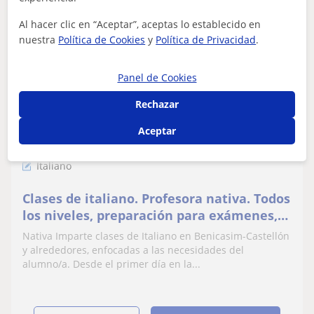
Al hacer clic en “Aceptar”, aceptas lo establecido en
nuestra
Política de Cookies
y
Política de Privacidad
.
Catia
Panel de Cookies
15
€
/h
1ª clase gratis
Rechazar
Aceptar
Castellón De La Plana, Almazo...
Italiano
Clases de italiano. Profesora nativa. Todos
los niveles, preparación para exámenes,
formación de empresas, Erasmus
Nativa Imparte clases de Italiano en Benicasim-Castellón
y alrededores, enfocadas a las necesidades del
alumno/a. Desde el primer día en la...