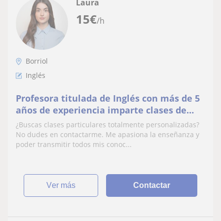
Laura
15
€
/h
Borriol
Inglés
Profesora titulada de Inglés con más de 5
años de experiencia imparte clases de
forma online. laurafelipecalpe2003
¿Buscas clases particulares totalmente personalizadas?
No dudes en contactarme. Me apasiona la enseñanza y
poder transmitir todos mis conoc...
ver más
Contactar