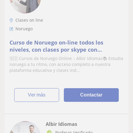
Clases on line
Noruego
Curso de Noruego on-line todos los
niveles, con clases por skype con
profesoras Nativas. y un curso enfocado
🇳🇴 Cursos de Noruego Online – Albir Idiomas📚 Estudia
en la Salud Noruega
noruego a tu ritmo, con acceso completo a nuestra
plataforma educativa y clases ind...
ver más
Contactar
Albir Idiomas
Profesor Verificado