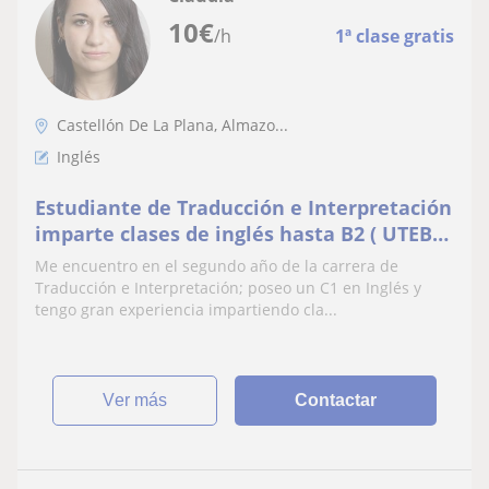
10
€
/h
1ª clase gratis
Castellón De La Plana, Almazo...
Inglés
Estudiante de Traducción e Interpretación
imparte clases de inglés hasta B2 ( UTEBO,
ZARAGOZA, ON LINE)
Me encuentro en el segundo año de la carrera de
Traducción e Interpretación; poseo un C1 en Inglés y
tengo gran experiencia impartiendo cla...
ver más
Contactar