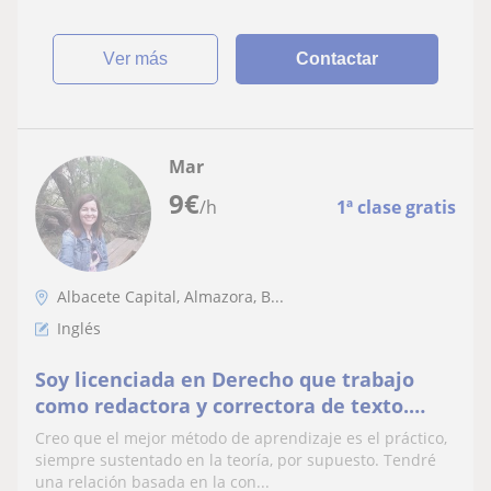
ver más
Contactar
Mar
9
€
/h
1ª clase gratis
Albacete Capital, Almazora, B...
Inglés
Soy licenciada en Derecho que trabajo
como redactora y correctora de texto.
Puedo dar clases de lengua, literatura y
Creo que el mejor método de aprendizaje es el práctico,
también inglés hasta el nivel B1. Si se
siempre sustentado en la teoría, por supuesto. Tendré
trata de niños pequeños puedo dar clases
una relación basada en la con...