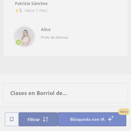
Patricia Sánchez
5
Hace 1 mes
Alice
Profe de Idiomas
Clases en Borriol de…
Nuevo
Clases de Inglés
Clases de Español para
Filtrar
Búsqueda con IA
extranjeros