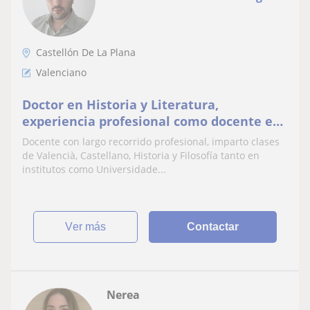
Castellón De La Plana
Valenciano
Doctor en Historia y Literatura,
experiencia profesional como docente en
Institutos y Universidades
Docente con largo recorrido profesional, imparto clases
de Valencià, Castellano, Historia y Filosofía tanto en
institutos como Universidade...
ver más
Contactar
Nerea