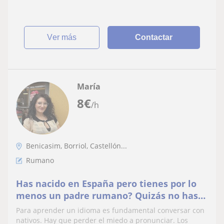
de cualquier materia
ver más
Contactar
María
8
€
/h
Benicasim, Borriol, Castellón...
Rumano
Has nacido en España pero tienes por lo
menos un padre rumano? Quizás no has
aprendido todavía el idioma o puede que
Para aprender un idioma es fundamental conversar con
te faltan matices … te puedo ayudar a
nativos. Hay que perder el miedo a pronunciar. Los