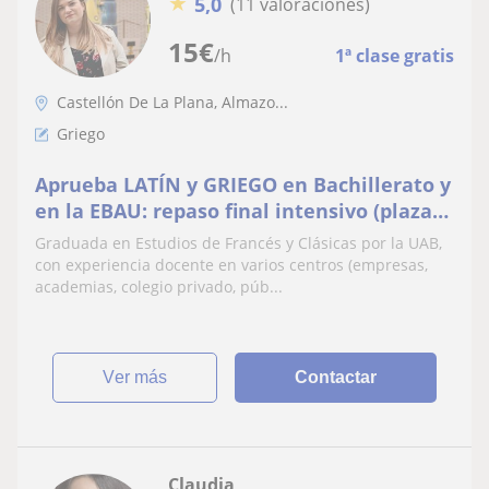
★
5,0
(11 valoraciones)
15
€
/h
1ª clase gratis
Castellón De La Plana, Almazo...
Griego
Aprueba LATÍN y GRIEGO en Bachillerato y
en la EBAU: repaso final intensivo (plazas
limitadas)
Graduada en Estudios de Francés y Clásicas por la UAB,
con experiencia docente en varios centros (empresas,
academias, colegio privado, púb...
ver más
Contactar
Claudia