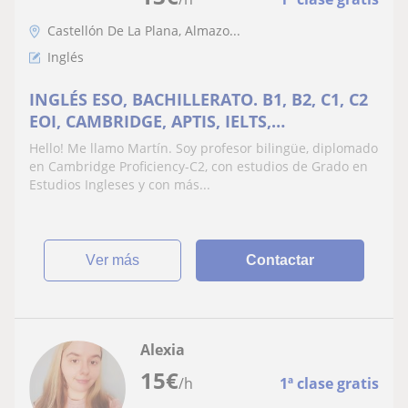
Castellón De La Plana, Almazo...
Inglés
INGLÉS ESO, BACHILLERATO. B1, B2, C1, C2
EOI, CAMBRIDGE, APTIS, IELTS,
LINGUASKILL CASTELLÓN
Hello! Me llamo Martín. Soy profesor bilingüe, diplomado
en Cambridge Proficiency-C2, con estudios de Grado en
Estudios Ingleses y con más...
ver más
Contactar
Alexia
15
€
/h
1ª clase gratis