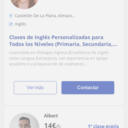
Castellón De La Plana, Almazo...
Inglés
Clases de Inglés Personalizadas para
Todos los Niveles (Primaria, Secundaria,
Bachillerato, FP, y adultos)
Licenciada en Filología Inglesa (Enseñanza de Inglés
como Lengua Extranjera), con experiencia en apoyo
académico y preparación de exámenes...
ver más
Contactar
Albert
14
€
/h
1ª clase gratis