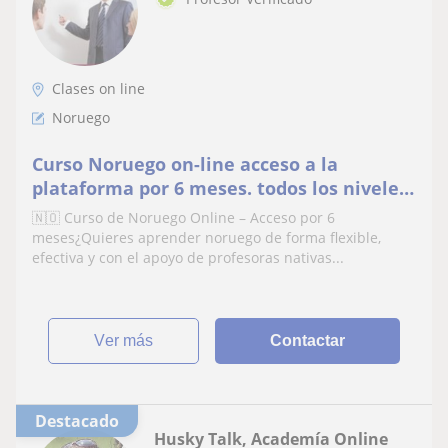
Clases on line
Noruego
Curso Noruego on-line acceso a la
plataforma por 6 meses. todos los niveles:
A1, A2, B1 + curso especializado
🇳🇴 Curso de Noruego Online – Acceso por 6
Helsenorsk
meses¿Quieres aprender noruego de forma flexible,
efectiva y con el apoyo de profesoras nativas...
ver más
Contactar
Destacado
Husky Talk, Academía Online