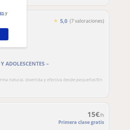
ies
y
★
5,0
(7 valoraciones)
 Y ADOLESCENTES –
orma natural, divertida y efectiva desde pequeños?En
15
€
/h
Primera clase gratis