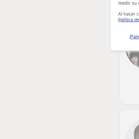
medir su 
Al hacer c
Política d
Pan