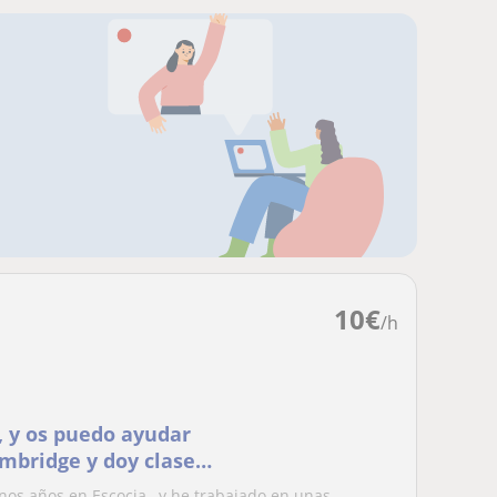
10
€
/h
 , y os puedo ayudar
mbridge y doy clases
nos años en Escocia , y he trabajado en unas