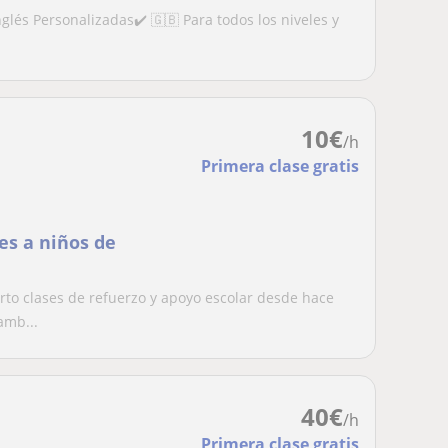
glés Personalizadas✔️ 🇬🇧 Para todos los niveles y
10
€
/h
Primera clase gratis
es a niños de
to clases de refuerzo y apoyo escolar desde hace
amb...
40
€
/h
Primera clase gratis