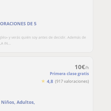
LORACIONES DE 5
és» y verás quién soy antes de decidir. Además de
A IN...
10
€
/h
Primera clase gratis
★
4,8
(917 valoraciones)
 Niños, Adultos,