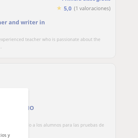
★
5,0
(1 valoraciones)
er and writer in
n experienced teacher who is passionate about the
.
c1,c2 INICIO
27
ños preparando a los alumnos para las pruebas de
ic...
ios y