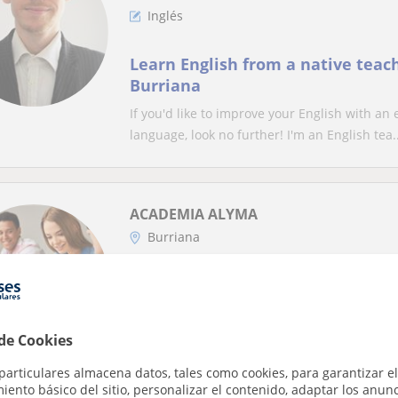
Inglés
Learn English from a native teach
Burriana
If you'd like to improve your English with a
language, look no further! I'm an English tea..
ACADEMIA ALYMA
Burriana
Valenciano
VALENCIANO CIEACOVA A1, A2, B2 
SEPTIEMBRE. EXAMEN ENENRO 20
 de Cookies
En la Academia Alyma llevamos más de 30 a
particulares almacena datos, tales como cookies, para garantizar el
certificación de Valenciano por la Junta Qualif
ento básico del sitio, personalizar el contenido, adaptar los anunc