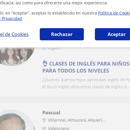
eficacia, así como para ofrecerte una mejor experiencia.
lic en “Aceptar”, aceptas lo establecido en nuestra
Política de Cook
Destacado
e Privacidad
.
El Buzo Inglés
Profesor Verificado
el de Cookies
Rechazar
Aceptar
Burriana
Inglés
👌 CLASES DE INGLÉS PARA NIÑOS
PARA TODOS LOS NIVELES
¿Quieres que tus hijos aprendan inglés de f
El Buzo Inglés ofrecemos clases de inglés d...
Pascual
Villarreal, Almazora, Alquerí...
Valenciano