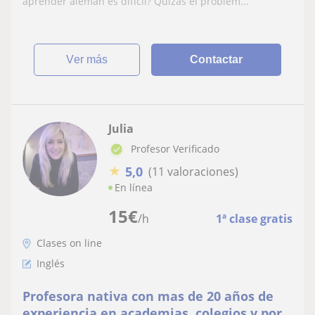
aprender alemán es difícil? Quizás el problem...
ver más
Contactar
Julia
Profesor Verificado
★
5,0
(11 valoraciones)
En línea
15
€
/h
1ª clase gratis
Clases on line
Inglés
Profesora nativa con mas de 20 años de
experiencia en academias, colegios y por