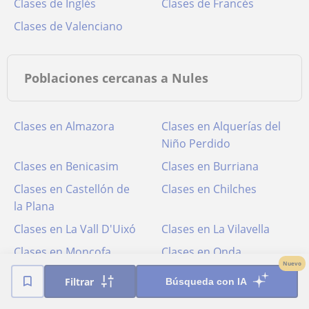
Clases de Inglés
Clases de Francés
Clases de Valenciano
Poblaciones cercanas a Nules
Clases en Almazora
Clases en Alquerías del
Niño Perdido
Clases en Benicasim
Clases en Burriana
Clases en Castellón de
Clases en Chilches
la Plana
Clases en La Vall D'Uixó
Clases en La Vilavella
Clases en Moncofa
Clases en Onda
Nuevo
Clases en Oropesa del
Clases en Villarreal
Filtrar
Búsqueda con IA
Mar