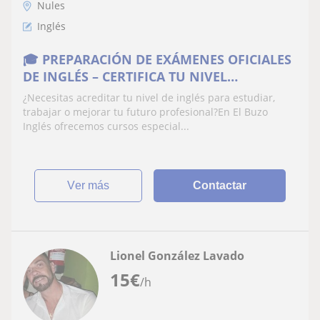
Nules
Inglés
🎓 PREPARACIÓN DE EXÁMENES OFICIALES
DE INGLÉS – CERTIFICA TU NIVEL
CAMBRIDGE U OXFORD
¿Necesitas acreditar tu nivel de inglés para estudiar,
trabajar o mejorar tu futuro profesional?En El Buzo
Inglés ofrecemos cursos especial...
ver más
Contactar
Lionel González Lavado
15
€
/h