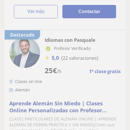
ver más
Contactar
Destacado
Idiomas con Pasquale
Profesor Verificado
★
5,0
(22 valoraciones)
25
€
/h
1ª clase gratis
Clases on line
Alemán
Aprende Alemán Sin Miedo | Clases
Online Personalizadas con Profesor
Experto
CLASES PARTICULARES DE ALEMÁN ONLINE | APRENDE
ALEMÁN DE FORMA PRÁCTICA Y SIN MIEDO¿Crees que