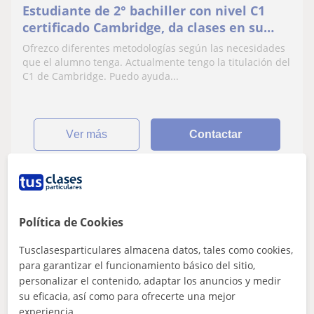
Estudiante de 2° bachiller con nivel C1
certificado Cambridge, da clases en su
casa o domicilio
Ofrezco diferentes metodologías según las necesidades
que el alumno tenga. Actualmente tengo la titulación del
C1 de Cambridge. Puedo ayuda...
ver más
Contactar
Paula
Política de Cookies
6
€
/h
Tusclasesparticulares almacena datos, tales como cookies,
para garantizar el funcionamiento básico del sitio,
personalizar el contenido, adaptar los anuncios y medir
Nules
su eficacia, así como para ofrecerte una mejor
Valenciano
experiencia.