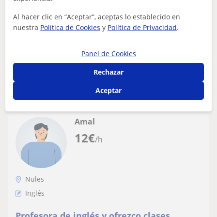
Doy clases particulares a niños de
Al hacer clic en “Aceptar”, aceptas lo establecido en
nuestra
Política de Cookies
y
Política de Privacidad
.
primaria o eso, también podría cuidar de
niños más pequeños. Puedo desplazarme
Panel de Cookies
Rechazar
ver más
Contactar
Aceptar
Amal
12
€
/h
Nules
Inglés
Profesora de inglés y ofrezco clases