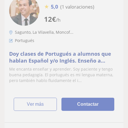
★
5,0
(1 valoraciones)
12
€
/h
Sagunto, La Vilavella, Moncof...
Portugués
Doy clases de Portugués a alumnos que
hablan Español y/o Inglés. Enseño a
alumnos desde adolescentes a adultos,
Me encanta enseñar y aprender. Soy paciente y tengo
con interese educacional y/o profesional.
buena pedagogía. El portugués es mi lengua materna,
Vivo en Nules, Valencia, España. Puedo
pero también hablo fluidamente el i...
enseñar en persona o en línea también.
ver más
Contactar