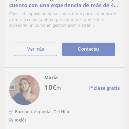
cuento con una experiencia de más de 4
años .
Clases de apoyo personalizadas tanto para alumnos de
primaria como también para alumnos que estén
cursando un curso en gestión administrati...
ver más
Contactar
María
10
€
/h
1ª clase gratis
Burriana, Alquerías Del Niño ...
Inglés