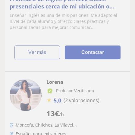
presenciales cerca de mi ubicación o
clases online.
Enseñar inglés es una de mis pasiones. Me adapto al
nivel de cada alumno y ofrezco clases prácticas y
personalizadas para mejorar comunicac...
ver más
Contactar
Lorena
Profesor Verificado
★
5,0
(2 valoraciones)
13
€
/h
Moncofa, Chilches, La Vilavel...
Español para extranjeros