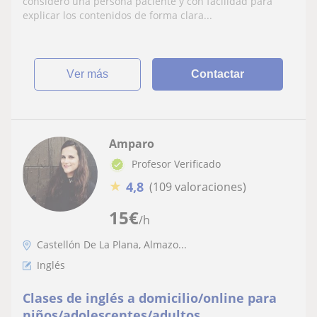
considero una persona paciente y con facilidad para
explicar los contenidos de forma clara...
ver más
Contactar
Amparo
Profesor Verificado
★
4,8
(109 valoraciones)
15
€
/h
Castellón De La Plana, Almazo...
Inglés
Clases de inglés a domicilio/online para
niños/adolescentes/adultos