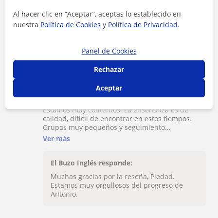
Al hacer clic en “Aceptar”, aceptas lo establecido en
El Buzo Inglés responde:
nuestra
Política de Cookies
y
Política de Privacidad
.
Como bien dices, siempre buscamos el
grupo más adecuado al nivel de nuestros
Panel de Cookies
alumnos. ¡Muchas gracias por la reseña!
Rechazar
Aceptar
★
★
★
★
★
Piedad
P
Estamos muy contentos. La enseñanza es de
calidad, difícil de encontrar en estos tiempos.
Grupos muy pequeños y seguimiento
seguimiento del niño personalizado. Notamos un
Ver más
rápido avance tanto en speaking como en
listening. Lo recomendaría a todo el mundo.
El Buzo Inglés responde:
Muchas gracias por la reseña, Piedad.
Estamos muy orgullosos del progreso de
Antonio.