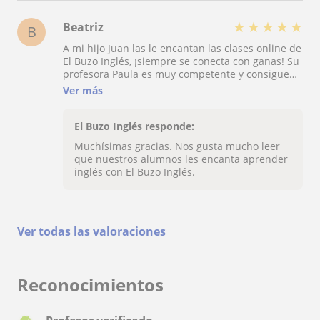
★
★
★
★
★
Beatriz
B
A mi hijo Juan las le encantan las clases online de
El Buzo Inglés, ¡siempre se conecta con ganas! Su
profesora Paula es muy competente y consigue
que Juan se lance a hablar inglés olvidando la
Ver más
timidez. Además, al no estar físicamente al lado
de otros niños, mantiene el nivel de
concentración toda la clase. Para mi hijo es un
El Buzo Inglés responde:
método perfecto.
Muchísimas gracias. Nos gusta mucho leer
que nuestros alumnos les encanta aprender
inglés con El Buzo Inglés.
Ver todas las valoraciones
Reconocimientos