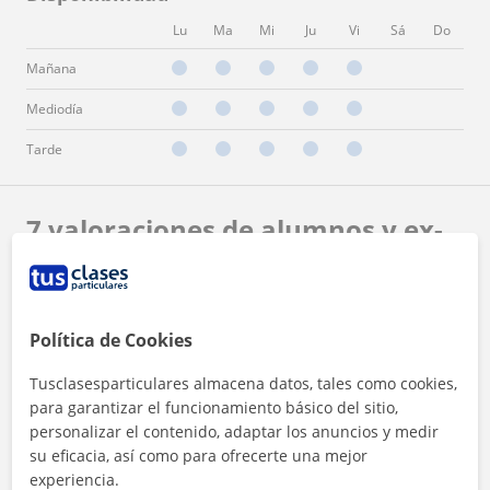
Lu
Ma
Mi
Ju
Vi
Sá
Do
Mañana
Mediodía
Tarde
7 valoraciones de alumnos y ex-
alumnos de El Buzo Inglés
Armyandi y otras 6 personas recomiendan
B
P
A
Política de Cookies
a El Buzo Inglés
Tusclasesparticulares almacena datos, tales como cookies,
★
★
★
★
★
Armyandi
A
para garantizar el funcionamiento básico del sitio,
Son clases muy amenas, fáciles de seguir pues no
personalizar el contenido, adaptar los anuncios y medir
te aburres en ella, además el hecho de que
su eficacia, así como para ofrecerte una mejor
valoren el nivel y te agrupen en ellos hace que
experiencia.
puedas seguir el ritmo y mejores el mismo