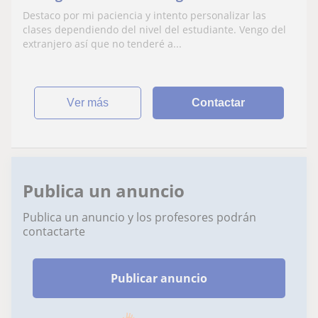
capacidad de enseñar inglés a
Destaco por mi paciencia y intento personalizar las
adolescentes y niños. Tengo 6 años de
clases dependiendo del nivel del estudiante. Vengo del
experiencia dando clases particulares. La
extranjero así que no tenderé a...
mayor parte las clases que doy serían en
inglés intentando hace
ver más
Contactar
Publica un anuncio
Publica un anuncio y los profesores podrán
contactarte
Publicar anuncio