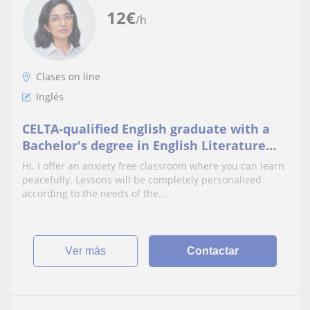
12
€
/h
Clases on line
Inglés
CELTA-qualified English graduate with a
Bachelor's degree in English Literature
and over two years of experience.
Hi. I offer an anxiety free classroom where you can learn
peacefully. Lessons will be completely personalized
according to the needs of the...
ver más
Contactar