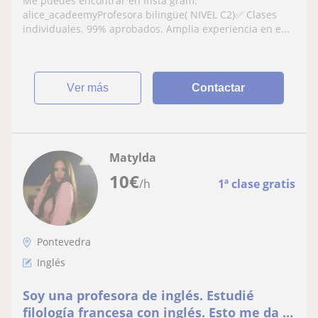
Me puedes encontrar en Insta gram:
alice_acadeemyProfesora bilingüe( NIVEL C2)✅ Clases
individuales. 99% aprobados. Amplia experiencia en e...
ver más
Contactar
Matylda
10
€
/h
1ª clase gratis
Pontevedra
Inglés
Soy una profesora de inglés. Estudié
filología francesa con inglés. Esto me da la