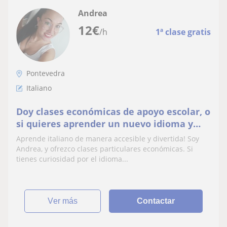
Andrea
12
€
/h
1ª clase gratis
Pontevedra
Italiano
Doy clases económicas de apoyo escolar, o
si quieres aprender un nuevo idioma y
sientes curiosidad por el italiano...
Aprende italiano de manera accesible y divertida! Soy
Contáctame!
Andrea, y ofrezco clases particulares económicas. Si
tienes curiosidad por el idioma...
ver más
Contactar