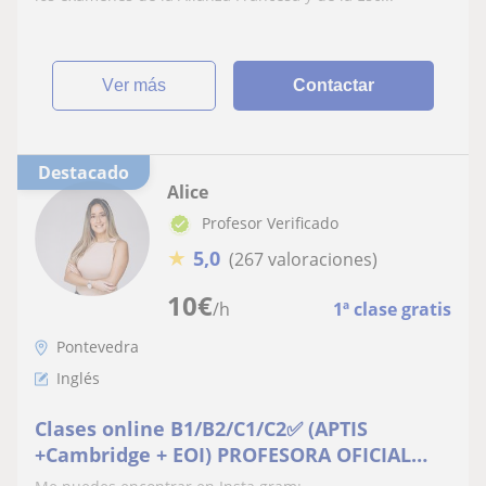
ver más
Contactar
Destacado
Alice
Profesor Verificado
★
5,0
(267 valoraciones)
10
€
/h
1ª clase gratis
Pontevedra
Inglés
Clases online B1/B2/C1/C2✅ (APTIS
+Cambridge + EOI) PROFESORA OFICIAL
+MATERIAL INCLUIDO 📕📘