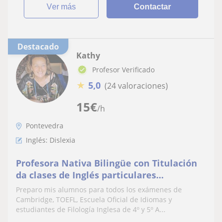
ver más
Contactar
Destacado
Kathy
Profesor Verificado
★
5,0
(24 valoraciones)
15
€
/h
Pontevedra
Inglés: Dislexia
Profesora Nativa Bilingüe con Titulación
da clases de Inglés particulares
(presencial u online)
Preparo mis alumnos para todos los exámenes de
Cambridge, TOEFL, Escuela Oficial de Idiomas y
estudiantes de Filología Inglesa de 4º y 5º A...