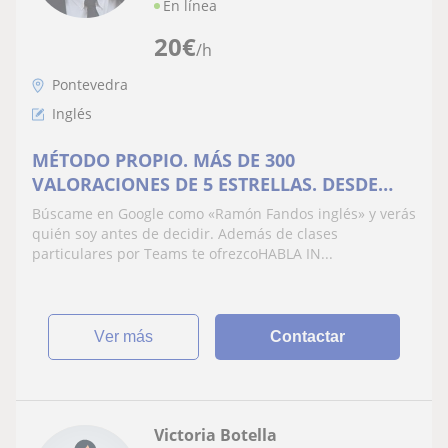
En línea
20
€
/h
Pontevedra
Inglés
MÉTODO PROPIO. MÁS DE 300
VALORACIONES DE 5 ESTRELLAS. DESDE
20€/mes
Búscame en Google como «Ramón Fandos inglés» y verás
quién soy antes de decidir. Además de clases
particulares por Teams te ofrezcoHABLA IN...
ver más
Contactar
Victoria Botella