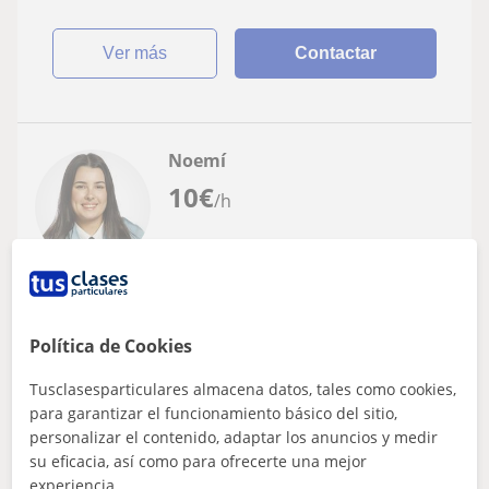
ver más
Contactar
Noemí
10
€
/h
Pontevedra
Francés
Política de Cookies
Profesora de francés para niños de
Tusclasesparticulares almacena datos, tales como cookies,
primaria o secundaria
para garantizar el funcionamiento básico del sitio,
Toda mi familia es francesa, por lo que domino el idioma
personalizar el contenido, adaptar los anuncios y medir
además de que este año empezaré la carrera de
su eficacia, así como para ofrecerte una mejor
educación primaria en la universidad...
experiencia.