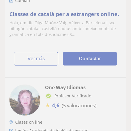
Catalán
Classes de català per a estrangers online.
Hola, em dic Olga Muñoz.Vaig néixer a Barcelona i soc
bilingüe català i castellà nadius amb coneixements de
gramàtica en tots dos idiomes.S...
ver más
Contactar
One Way Idiomas
Profesor Verificado
★
4,6
(5 valoraciones)
Clases on line
Inglés: Academia de inglés de verano