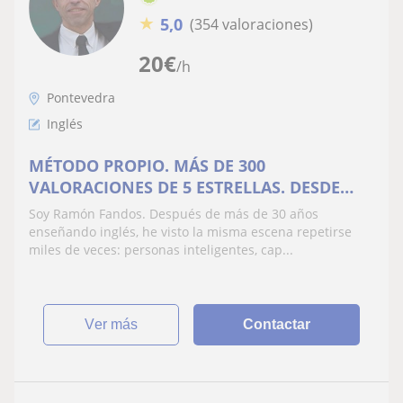
★
5,0
(354 valoraciones)
20
€
/h
Pontevedra
Inglés
MÉTODO PROPIO. MÁS DE 300
VALORACIONES DE 5 ESTRELLAS. DESDE
20€/mes
Soy Ramón Fandos. Después de más de 30 años
enseñando inglés, he visto la misma escena repetirse
miles de veces: personas inteligentes, cap...
ver más
Contactar