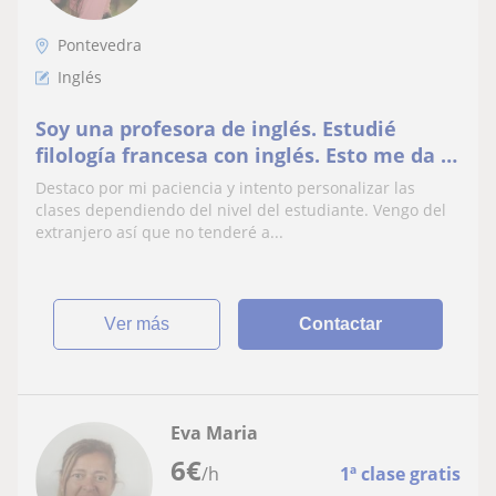
Pontevedra
Inglés
Soy una profesora de inglés. Estudié
filología francesa con inglés. Esto me da la
capacidad de enseñar inglés a
Destaco por mi paciencia y intento personalizar las
adolescentes y niños. Tengo 6 años de
clases dependiendo del nivel del estudiante. Vengo del
experiencia dando clases particulares. La
extranjero así que no tenderé a...
mayor parte las clases que doy serían en
inglés intentando hace
ver más
Contactar
Eva Maria
6
€
/h
1ª clase gratis