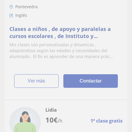
Pontevedra
Inglés
Clases a niños , de apoyo y paralelas a
cursos escolares , de Instituto y
bachillerato , profesora titulada , horarios
Mis clases son personalizadas y dinamicas ,
flexibles, precios convenientes
adaptándose según las edades y necesidades del
alumnado . El fin es aprender de una manera prác...
ver más
Contactar
Lidia
10
€
/h
1ª clase gratis