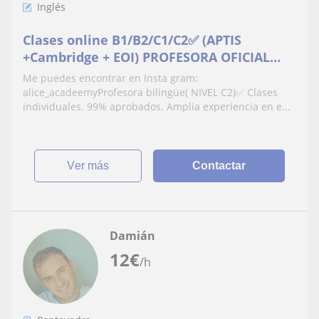
Inglés
Clases online B1/B2/C1/C2✅ (APTIS
+Cambridge + EOI) PROFESORA OFICIAL
+MATERIAL INCLUIDO 📕📘
Me puedes encontrar en Insta gram:
alice_acadeemyProfesora bilingüe( NIVEL C2)✅ Clases
individuales. 99% aprobados. Amplia experiencia en e...
ver más
Contactar
Damián
12
€
/h