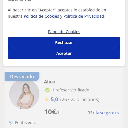
Se ofrece clases de inglés tanto a
particulares como a empresas
Al hacer clic en “Aceptar”, aceptas lo establecido en
nuestra
Política de Cookies
y
Política de Privacidad
.
Profesora con amplia experiencia y máster en traducción
se ofrece a dar clases de ingles tanto particulares como
a empresas. Clases a dist...
Panel de Cookies
Rechazar
Aceptar
ver más
Contactar
Destacado
Alice
Profesor Verificado
★
5,0
(267 valoraciones)
10
€
/h
1ª clase gratis
Pontevedra