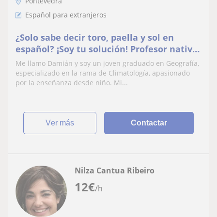
Pontevedra
Español para extranjeros
¿Solo sabe decir toro, paella y sol en
español? ¡Soy tu solución! Profesor nativo
te enseñará a amar el idioma de
Me llamo Damián y soy un joven graduado en Geografía,
Cervantes. No lo pienses más ¡apúntate
especializado en la rama de Climatología, apasionado
ya! (todos los niveles)
por la enseñanza desde niño. Mi...
ver más
Contactar
Nilza Cantua Ribeiro
12
€
/h