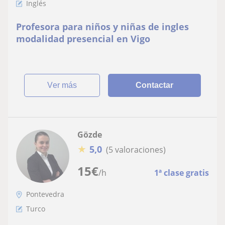
Inglés
Profesora para niños y niñas de ingles
modalidad presencial en Vigo
ver más
Contactar
Gözde
★
5,0
(5 valoraciones)
15
€
/h
1ª clase gratis
Pontevedra
Turco