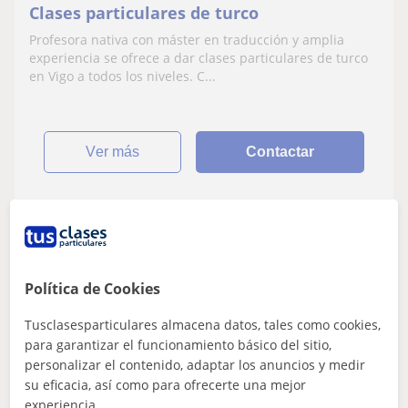
Clases particulares de turco
Profesora nativa con máster en traducción y amplia
experiencia se ofrece a dar clases particulares de turco
en Vigo a todos los niveles. C...
ver más
Contactar
Gözde
★
5,0
(5 valoraciones)
Política de Cookies
13
€
/h
1ª clase gratis
Tusclasesparticulares almacena datos, tales como cookies,
para garantizar el funcionamiento básico del sitio,
Pontevedra
personalizar el contenido, adaptar los anuncios y medir
Inglés
su eficacia, así como para ofrecerte una mejor
experiencia.