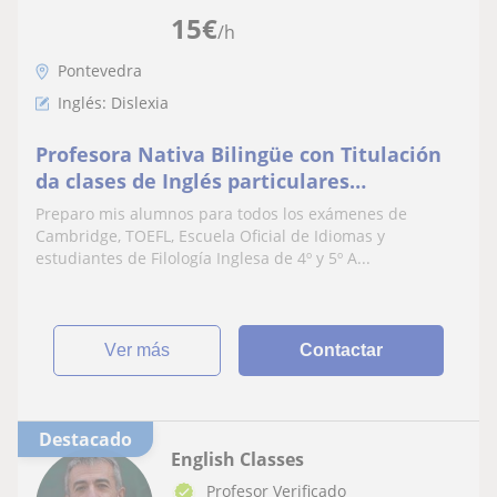
15
€
/h
Pontevedra
Inglés: Dislexia
Profesora Nativa Bilingüe con Titulación
da clases de Inglés particulares
(presencial u online)
Preparo mis alumnos para todos los exámenes de
Cambridge, TOEFL, Escuela Oficial de Idiomas y
estudiantes de Filología Inglesa de 4º y 5º A...
ver más
Contactar
Destacado
English Classes
Profesor Verificado