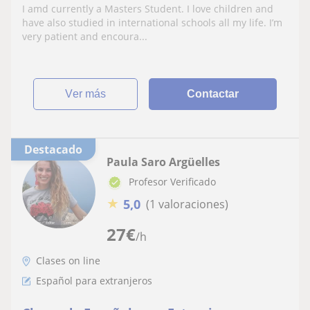
internacional
I amd currently a Masters Student. I love children and
have also studied in international schools all my life. I’m
very patient and encoura...
ver más
Contactar
Destacado
Paula Saro Argüelles
Profesor Verificado
★
5,0
(1 valoraciones)
27
€
/h
Clases on line
Español para extranjeros