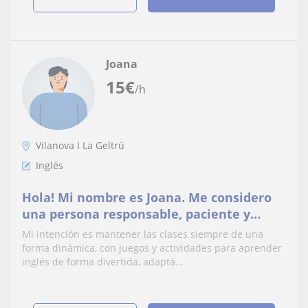
Joana
15
€
/h
Vilanova I La Geltrú
Inglés
Hola! Mi nombre es Joana. Me considero
una persona responsable, paciente y
creativa. Me gusta enseñar de una forma
Mi intención es mantener las clases siempre de una
dinámica
forma dinámica, con juegos y actividades para aprender
inglés de forma divertida, adaptá...