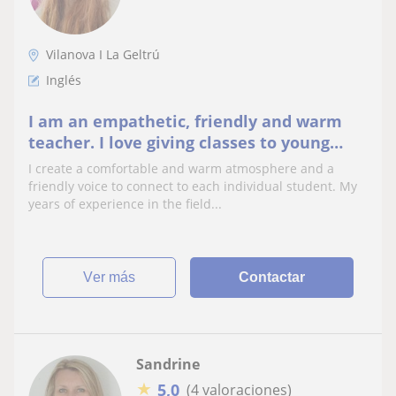
Vilanova I La Geltrú
Inglés
I am an empathetic, friendly and warm
teacher. I love giving classes to young
learners/teenagers.
I create a comfortable and warm atmosphere and a
friendly voice to connect to each individual student. My
years of experience in the field...
ver más
Contactar
Sandrine
★
5,0
(4 valoraciones)