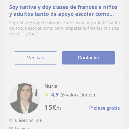
Soy nativa y doy clases de francés a niños
y adultos tanto de apoyo escolar como
para preparar exámenes oficiales de DELF
Soy nativa y doy clases de francés a niños y adultos tanto
y DALF
de apoyo escolar como para preparar exámenes oficiales
de DELF y DALF.
ver más
Contactar
Nuria
★
4,9
(6 valoraciones)
15
€
/h
1ª clase gratis
Clases on line
Lengua