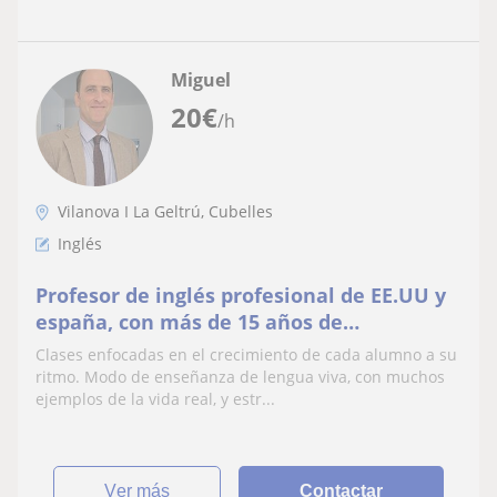
Miguel
20
€
/h
Vilanova I La Geltrú, Cubelles
Inglés
Profesor de inglés profesional de EE.UU y
españa, con más de 15 años de
experiencia en enseñanza a todos los
Clases enfocadas en el crecimiento de cada alumno a su
niveles.
ritmo. Modo de enseñanza de lengua viva, con muchos
ejemplos de la vida real, y estr...
ver más
Contactar