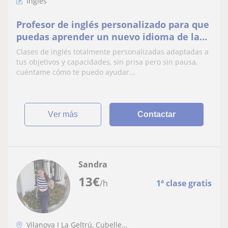
Inglés
Profesor de inglés personalizado para que
puedas aprender un nuevo idioma de la
manera más eficaz posible!
Clases de inglés totalmente personalizadas adaptadas a
tus objetivos y capacidades, sin prisa pero sin pausa,
cuéntame cómo te puedo ayudar...
ver más
Contactar
Sandra
13
€
/h
1ª clase gratis
Vilanova I La Geltrú, Cubelle...