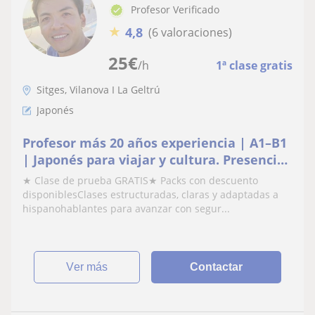
Profesor Verificado
★
4,8
(6 valoraciones)
25
€
/h
1ª clase gratis
Sitges, Vilanova I La Geltrú
Japonés
Profesor más 20 años experiencia | A1–B1
| Japonés para viajar y cultura. Presencial
y Online
★ Clase de prueba GRATIS★ Packs con descuento
disponiblesClases estructuradas, claras y adaptadas a
hispanohablantes para avanzar con segur...
ver más
Contactar