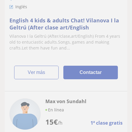
Inglés
English 4 kids & adults Chat! Vilanova I la
Geltrú (After clase art/English
Vilanova I la Geltrú (After/clase,art/English) From 4 years
old to entuciastic adults.Songs, games and making
crafts.Let them have fun and...
ver más
Contactar
Max von Sundahl
En línea
15
€
/h
1ª clase gratis