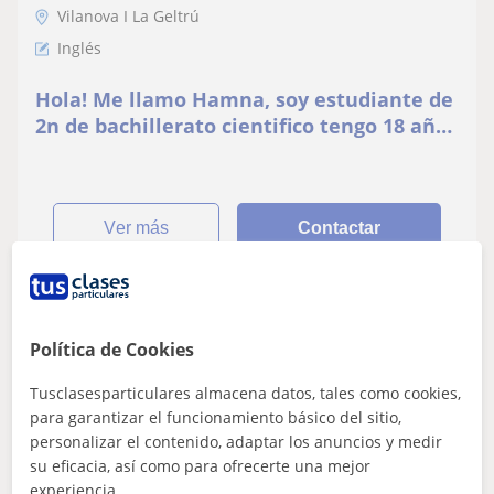
Vilanova I La Geltrú
Inglés
Hola! Me llamo Hamna, soy estudiante de
2n de bachillerato cientifico tengo 18 años
y me gustaria dar clases de repaso
ver más
Contactar
Daniel
Política de Cookies
Profesor Verificado
Tusclasesparticulares almacena datos, tales como cookies,
★
5,0
(4 valoraciones)
para garantizar el funcionamiento básico del sitio,
En línea
personalizar el contenido, adaptar los anuncios y medir
su eficacia, así como para ofrecerte una mejor
18
€
/h
experiencia.