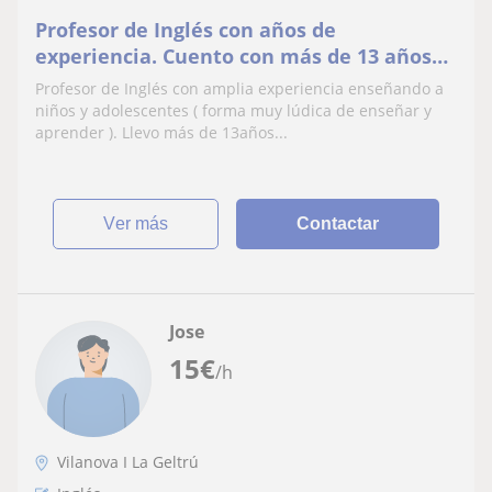
Profesor de Inglés con años de
experiencia. Cuento con más de 13 años
impartiendo clases para niños ,
Profesor de Inglés con amplia experiencia enseñando a
adolescentes y adultos ( )
niños y adolescentes ( forma muy lúdica de enseñar y
aprender ). Llevo más de 13años...
ver más
Contactar
Jose
15
€
/h
Vilanova I La Geltrú