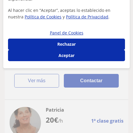
Vilanova I La Geltrú, Cubelle...
Al hacer clic en “Aceptar”, aceptas lo establecido en
Inglés
nuestra
Política de Cookies
y
Política de Privacidad
.
Online & In-Person Classes (Vilanova i la
Panel de Cookies
Geltrú / Barcelona to Tarragona)
Rechazar
Expert English & Performance Coaching from a Qualified
Examiner/Professional ActorNative ESL Teacher: MA
Aceptar
TESOL & CELTA Qualified.Cambridge...
ver más
Contactar
Patricia
20
€
/h
1ª clase gratis