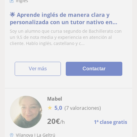
Inglés
🌟 Aprende inglés de manera clara y
personalizada con un tutor nativo en
Barcelona
Soy un alumno que cursa segundo de Bachillerato con
un 9,5 de nota media y experiencia en atención al
cliente. Hablo inglés, castellano y c...
ver más
Contactar
Mabel
★
5,0
(7 valoraciones)
20
€
/h
1ª clase gratis
Vilanova I La Geltrú