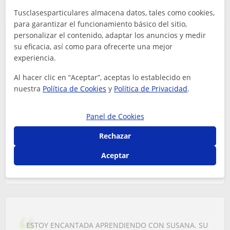
Tusclasesparticulares almacena datos, tales como cookies,
para garantizar el funcionamiento básico del sitio,
personalizar el contenido, adaptar los anuncios y medir
su eficacia, así como para ofrecerte una mejor
Llevo con Raffaella ininterrumpidamente desde abril
experiencia.
2019 hasta el dia de hoy y espero seguir mucho
tiempo. Tengo la certificación CELI 5 (C.2) y mi
Al hacer clic en “Aceptar”, aceptas lo establecido en
objetivo es mantener un ni...
nuestra
Política de Cookies
y
Política de Privacidad
.
Jose beitia
5
hace más de 6 años
Panel de Cookies
Rechazar
Raffaella
Profe de Oficios y profesiones
Aceptar
ESTOY ENCANTADA APRENDIENDO CON SUSANA. SU