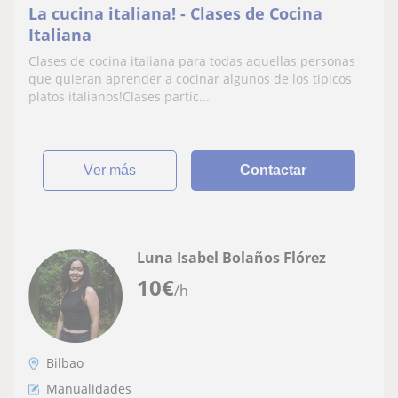
La cucina italiana! - Clases de Cocina
Italiana
Clases de cocina italiana para todas aquellas personas
que quieran aprender a cocinar algunos de los tipicos
platos italianos!Clases partic...
ver más
Contactar
Luna Isabel Bolaños Flórez
10
€
/h
Bilbao
Manualidades