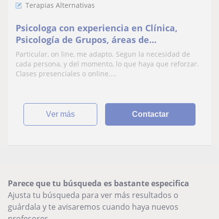
Terapias Alternativas
Psicologa con experiencia en Clínica,
Psicología de Grupos, áreas de
Psiconutricion, . Areas de Stress, Ansiedad
Particular, on line, me adapto. Segun la necesidad de
.Mindfulnes
cada persona, y del momento, lo que haya que reforzar.
Clases presenciales o online....
ver más
Contactar
Parece que tu búsqueda es bastante especifica
Ajusta tu búsqueda para ver más resultados o
guárdala y te avisaremos cuando haya nuevos
profesores