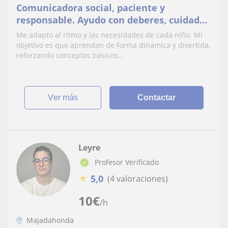
Comunicadora social, paciente y
responsable. Ayudo con deberes, cuidado
infantil y actividades creativas para niños
Me adapto al ritmo y las necesidades de cada niño. Mi
objetivo es que aprendan de forma dinámica y divertida,
reforzando conceptos básicos...
ver más
Contactar
Leyre
Profesor Verificado
★
5,0
(4 valoraciones)
10
€
/h
Majadahonda