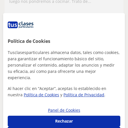
luego nos pondremos a cocinar. Trato de...
ver más
Contactar
Política de Cookies
Tusclasesparticulares almacena datos, tales como cookies,
Raquel
para garantizar el funcionamiento básico del sitio,
6
€
/h
personalizar el contenido, adaptar los anuncios y medir
su eficacia, así como para ofrecerte una mejor
experiencia.
Madrid Capital, Boadilla Del ...
Al hacer clic en “Aceptar”, aceptas lo establecido en
nuestra
Política de Cookies
y
Política de Privacidad
.
Maquillaje y estética
Docente titulada en Imagen Personal
Panel de Cookies
imparte clases de
Rechazar
peluqueria(acabados,peinados y