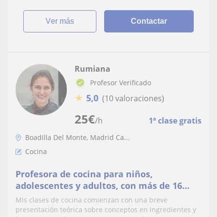
ver más
Contactar
Rumiana
Profesor Verificado
★
5,0
(10 valoraciones)
25
€
/h
1ª clase gratis
Boadilla Del Monte, Madrid Ca...
Cocina
Profesora de cocina para niños,
adolescentes y adultos, con más de 16
años de experiencia
Mis clases de cocina comienzan con una breve
presentación teórica sobre conceptos en ingredientes y