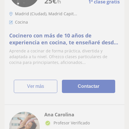
25
€
/h
1ª clase gratis
Madrid (Ciudad), Madrid Capit...
Cocina
Cocinero con más de 10 años de
experiencia en cocina, te enseñaré desde
las bases fundamentales hasta recetas
Aprende a cocinar de forma práctica, divertida y
más elaboradas de diferentes estilos
adaptada a tu nivel. Ofrezco clases particulares de
gastronómicos
cocina para principiantes, aficionados...
ver más
Contactar
Ana Carolina
Profesor Verificado