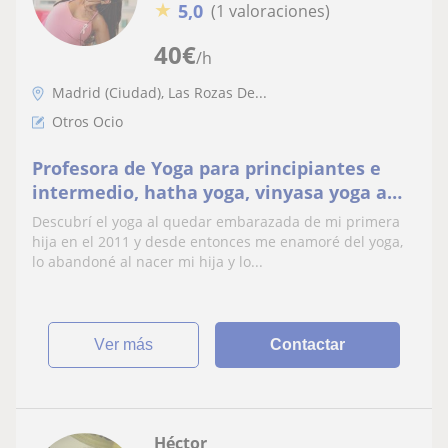
★
5,0
(1 valoraciones)
40
€
/h
Madrid (Ciudad), Las Rozas De...
Otros Ocio
Profesora de Yoga para principiantes e
intermedio, hatha yoga, vinyasa yoga a
domicilio.
Descubrí el yoga al quedar embarazada de mi primera
hija en el 2011 y desde entonces me enamoré del yoga,
lo abandoné al nacer mi hija y lo...
ver más
Contactar
Héctor