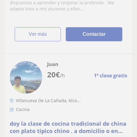
la cocina fusión y la cocina tradicional
dispuestas a aprender y respetar la profesión . Me
española
adapto bien a mis alumnos y ellos...
ver más
Contactar
Juan
20
€
/h
1ª clase gratis
Villanueva De La Cañada, Alco...
Cocina
doy la clase de cocina tradicional de china
con plato tipico chino . a domicilio o en