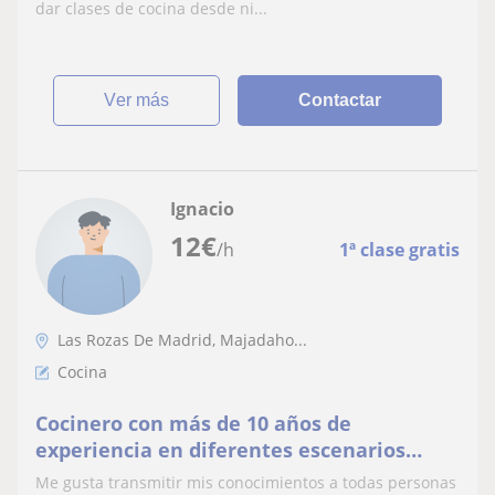
dar clases de cocina desde ni...
ver más
Contactar
Ignacio
12
€
/h
1ª clase gratis
Las Rozas De Madrid, Majadaho...
Cocina
Cocinero con más de 10 años de
experiencia en diferentes escenarios
dentro de la hostelería . Especial atención
Me gusta transmitir mis conocimientos a todas personas