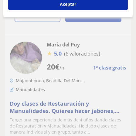
recogidos) y Maquillaje(diseño de
Aceptar
cejas,automaquillaje,niños...)
ver más
Contactar
María del Puy
★
5,0
(6 valoraciones)
20
€
/h
1ª clase gratis
Majadahonda, Boadilla Del Mon...
Manualidades
Doy clases de Restauración y
Manualidades. Quieres hacer jabones,
velas o trabajos con resina epoxi? La
Tengo una experiencia de más de 4 años dando clases
imaginación es el límite!
de Restauración y Manualidades. He dado clases de
manera individual y en grupo, tanto a...