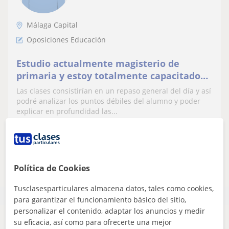
Málaga Capital
Oposiciones Educación
Estudio actualmente magisterio de
primaria y estoy totalmente capacitado
para dar clases de apoyo a chicos de
Las clases consistirían en un repaso general del día y así
primaria e incluso secundaria.
podré analizar los puntos débiles del alumno y poder
explicar en profundidad las...
ver más
Contactar
Política de Cookies
Tusclasesparticulares almacena datos, tales como cookies,
para garantizar el funcionamiento básico del sitio,
personalizar el contenido, adaptar los anuncios y medir
su eficacia, así como para ofrecerte una mejor
Parece que tu búsqueda es bastante especifica