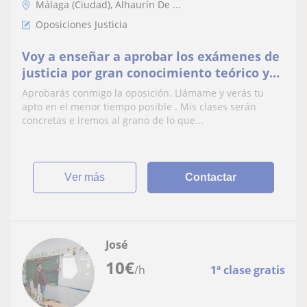
Málaga (Ciudad), Alhaurín De ...
Oposiciones Justicia
Voy a enseñar a aprobar los exámenes de
justicia por gran conocimiento teórico y
práctico de las leyes y derecho sustantivo.
Aprobarás conmigo la oposición. Llámame y verás tu
Aprueba tus exámenes de la universidad
apto en el menor tiempo posible . Mis clases serán
conmigo y sin agobios. Prueba sin
concretas e iremos al grano de lo que...
compromiso
ver más
Contactar
José
10
€
/h
1ª clase gratis