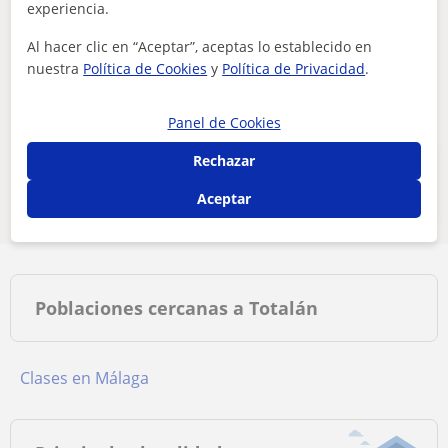
experiencia.
Ajusta tu búsqueda para ver más resultados o
guárdala y te avisaremos cuando haya nuevos
Al hacer clic en “Aceptar”, aceptas lo establecido en
profesores
nuestra
Política de Cookies
y
Política de Privacidad
.
Eliminar filtros
Guardar búsqueda
Panel de Cookies
Rechazar
Estos profesores de online pueden
interesarte
Aceptar
Poblaciones cercanas a Totalán
Clases en Málaga