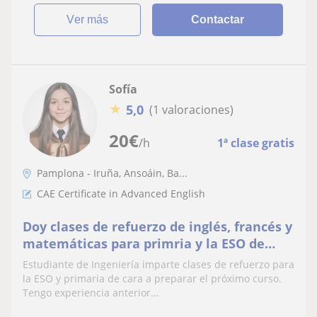
ver más
Contactar
Sofía
★
5,0
(1 valoraciones)
20
€
/h
1ª clase gratis
Pamplona - Iruña, Ansoáin, Ba...
CAE Certificate in Advanced English
Doy clases de refuerzo de inglés, francés y
matemáticas para primria y la ESO de
cara a preparar el próximo curso.
Estudiante de Ingeniería imparte clases de refuerzo para
Experiencia previa
la ESO y primaria de cara a preparar el próximo curso.
Tengo experiencia anterior...