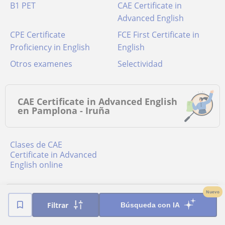
B1 PET
CAE Certificate in
Advanced English
CPE Certificate
FCE First Certificate in
Proficiency in English
English
Otros examenes
Selectividad
CAE Certificate in Advanced English
en Pamplona - Iruña
Clases de CAE
Certificate in Advanced
English online
Nuevo
Poblaciones cercanas a Pamplona -
Filtrar
Búsqueda con IA
Iruña