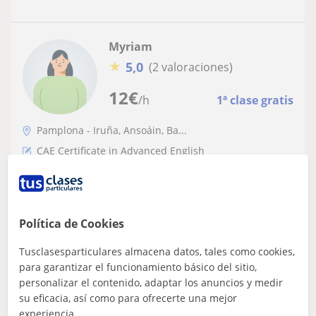
Myriam
★
5,0
(2 valoraciones)
12
€
/h
1ª clase gratis
Pamplona - Iruña, Ansoáin, Ba...
CAE Certificate in Advanced English
Profesora de inglés y francés nativa
ofrece dar clases particulares para
cualquier tipo de certificado oficial y de
He dado clases de inglés empleando mis métodos a
Política de Cookies
reforzamiento de la asignatura
muchas personas. Desde 10 años hasta personas de 40
años y siempre he obtenido buenos resu...
Tusclasesparticulares almacena datos, tales como cookies,
para garantizar el funcionamiento básico del sitio,
personalizar el contenido, adaptar los anuncios y medir
su eficacia, así como para ofrecerte una mejor
ver más
Contactar
experiencia.