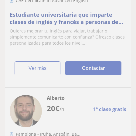
CAE Certificate in Advanced English
Estudiante universitaria que imparte
clases de inglés y francés a personas de
todas las edades
Quieres mejorar tu inglés para viajar, trabajar o
simplemente comunicarte con confianza? Ofrezco clases
personalizadas para todos los nivel...
ver más
Contactar
Alberto
20
€
/h
1ª clase gratis
Pamplona - Iruña, Ansoáin, Ba...