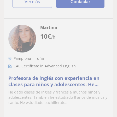
ver más
Contactar
Martina
10
€
/h
Pamplona - Iruña
CAE Certificate in Advanced English
Profesora de inglés con experiencia en
clases para niños y adolescentes. He
vivido un año en Inglaterra y obtenido el
He dado clases de inglés y francés a muchos niños y
nivel C1, por lo que cuento con muchas
adolescentes. También he estudiado 8 años de música y
expresiones nativas
canto. He estudiado bachillerato...