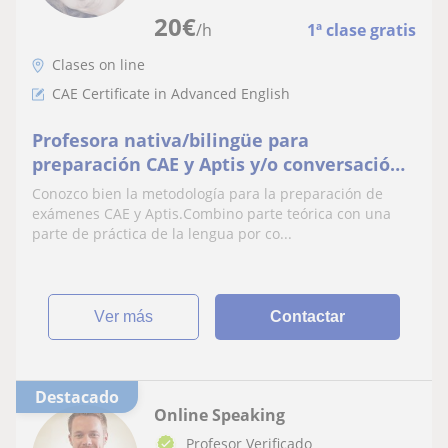
20
€
/h
1ª clase gratis
Clases on line
CAE Certificate in Advanced English
Profesora nativa/bilingüe para
preparación CAE y Aptis y/o conversación
con muchos años de experiencia en
Conozco bien la metodología para la preparación de
Madrid.Clases online
exámenes CAE y Aptis.Combino parte teórica con una
parte de práctica de la lengua por co...
ver más
Contactar
Destacado
Online Speaking
Profesor Verificado