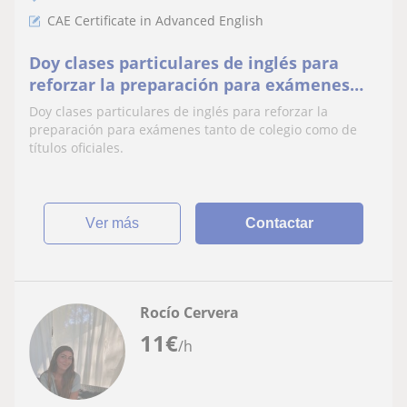
CAE Certificate in Advanced English
Doy clases particulares de inglés para
reforzar la preparación para exámenes
tanto de colegio como de títulos oficiales
Doy clases particulares de inglés para reforzar la
preparación para exámenes tanto de colegio como de
títulos oficiales.
ver más
Contactar
Rocío Cervera
11
€
/h