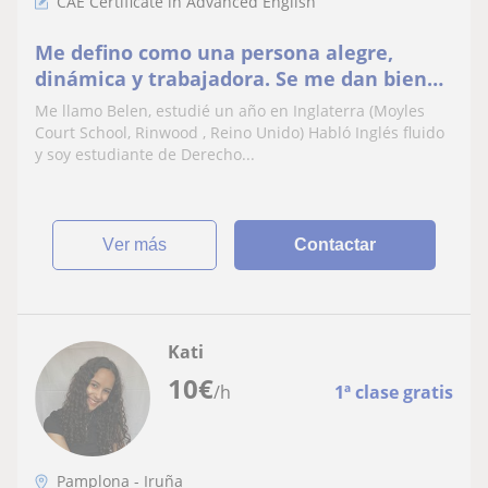
CAE Certificate in Advanced English
Me defino como una persona alegre,
dinámica y trabajadora. Se me dan bien
todo tipo de niños y me encanta el trato
Me llamo Belen, estudié un año en Inglaterra (Moyles
con ellos
Court School, Rinwood , Reino Unido) Habló Inglés fluido
y soy estudiante de Derecho...
ver más
Contactar
Kati
10
€
/h
1ª clase gratis
Pamplona - Iruña