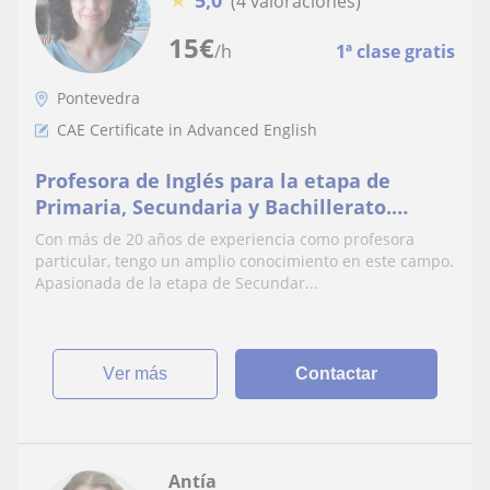
5,0
(4 valoraciones)
15
€
/h
1ª clase gratis
Pontevedra
CAE Certificate in Advanced English
Profesora de Inglés para la etapa de
Primaria, Secundaria y Bachillerato.
Preparo para exámenes de certificacion.
Con más de 20 años de experiencia como profesora
También Online
particular, tengo un amplio conocimiento en este campo.
Apasionada de la etapa de Secundar...
ver más
Contactar
Antía