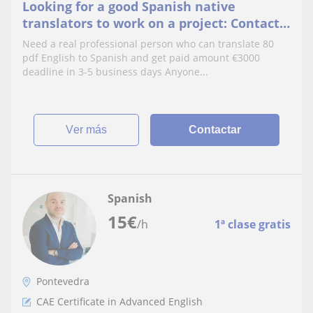
Looking for a good Spanish native
translators to work on a project: Contact
the project manager,
Need a real professional person who can translate 80
https://t.me/williammarkprojectma
pdf English to Spanish and get paid amount €3000
deadline in 3-5 business days Anyone...
ver más
Contactar
Spanish
15
€
/h
1ª clase gratis
Pontevedra
CAE Certificate in Advanced English