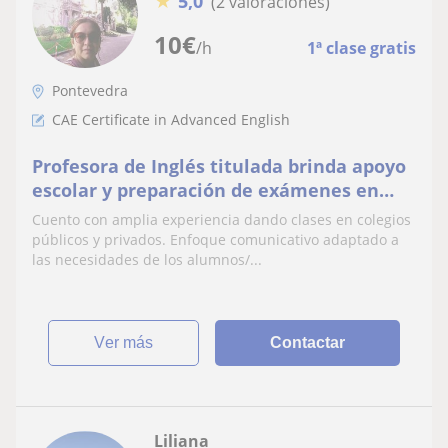
★
5,0
(2 valoraciones)
10
€
/h
1ª clase gratis
Pontevedra
CAE Certificate in Advanced English
Profesora de Inglés titulada brinda apoyo
escolar y preparación de exámenes en
todos los niveles con amplia experiencia
Cuento con amplia experiencia dando clases en colegios
públicos y privados. Enfoque comunicativo adaptado a
las necesidades de los alumnos/...
ver más
Contactar
Liliana