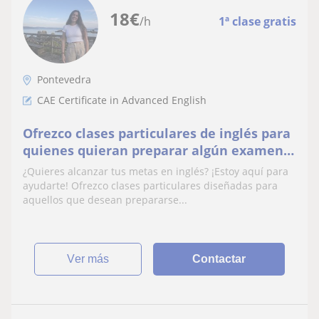
18
€
/h
1ª clase gratis
Pontevedra
CAE Certificate in Advanced English
Ofrezco clases particulares de inglés para
quienes quieran preparar algún examen
oficial o simplemente mejorar su nivel de
¿Quieres alcanzar tus metas en inglés? ¡Estoy aquí para
este idioma
ayudarte! Ofrezco clases particulares diseñadas para
aquellos que desean prepararse...
ver más
Contactar