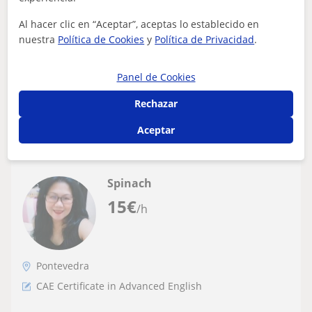
certificado C1 de Cambridge en inglés y en
preparación para el C2 ofrece clases
Al hacer clic en “Aceptar”, aceptas lo establecido en
Ofrezco clases de inglés personalizadas, adaptadas a tus
nuestra
Política de Cookies
y
Política de Privacidad
.
particulares.
necesidades. Mi enfoque se centra en mejorar tu
gramática, vocabulario y habilidad...
Panel de Cookies
Rechazar
ver más
Contactar
Aceptar
Spinach
15
€
/h
Pontevedra
CAE Certificate in Advanced English