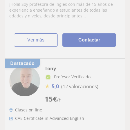
experience B2/C1/C2/IELTS/Aptis/Business
¡Hola! Soy profesora de inglés con más de 15 años de
experiencia enseñando a estudiantes de todas las
edades y niveles, desde principiantes...
ver más
Contactar
Destacado
Tony
Profesor Verificado
★
5,0
(12 valoraciones)
15
€
/h
Clases on line
CAE Certificate in Advanced English