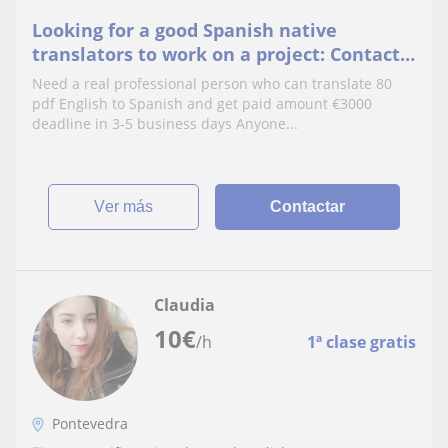
Looking for a good Spanish native
translators to work on a project: Contact
the project manager,
Need a real professional person who can translate 80
https://t.me/williammarkprojectma
pdf English to Spanish and get paid amount €3000
deadline in 3-5 business days Anyone...
ver más
Contactar
Claudia
10
€
/h
1ª clase gratis
Pontevedra