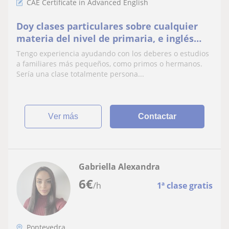
CAE Certificate in Advanced English
Doy clases particulares sobre cualquier
materia del nivel de primaria, e inglés
para niveles superiores
Tengo experiencia ayudando con los deberes o estudios
a familiares más pequeños, como primos o hermanos.
Sería una clase totalmente persona...
ver más
Contactar
Gabriella Alexandra
6
€
/h
1ª clase gratis
Pontevedra