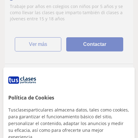
Trabaje por años en colegios con niños por 5 años y se
como llevar las clases que imparto también di clases a
jóvenes entre 15 y 18 años
ver más
Contactar
Sofía
10
€
/h
Política de Cookies
Tusclasesparticulares almacena datos, tales como cookies,
Pontevedra
para garantizar el funcionamiento básico del sitio,
CAE Certificate in Advanced English
personalizar el contenido, adaptar los anuncios y medir
su eficacia, así como para ofrecerte una mejor
Estudiante de Educación Primaria con
experiencia.