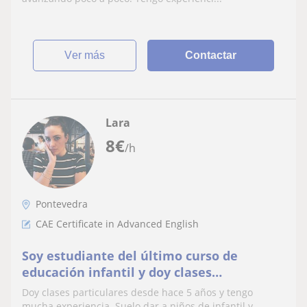
ver más
Contactar
Lara
8
€
/h
Pontevedra
CAE Certificate in Advanced English
Soy estudiante del último curso de
educación infantil y doy clases
particulares de inglés y ayuda con los
Doy clases particulares desde hace 5 años y tengo
deberes
mucha experiencia. Suelo dar a niños de infantil y