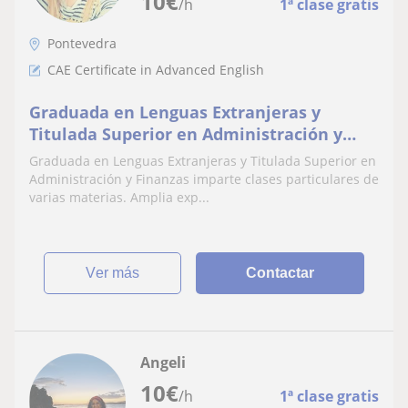
10
€
/h
1ª clase gratis
Pontevedra
CAE Certificate in Advanced English
Graduada en Lenguas Extranjeras y
Titulada Superior en Administración y
Finanzas imparte clases particulares de
Graduada en Lenguas Extranjeras y Titulada Superior en
varias materias
Administración y Finanzas imparte clases particulares de
varias materias. Amplia exp...
ver más
Contactar
Angeli
10
€
/h
1ª clase gratis