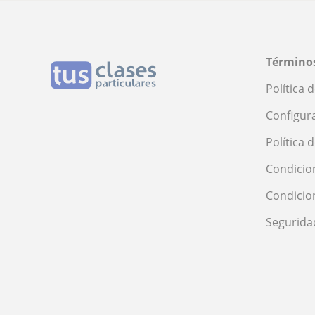
Clases en Ciudad Real
Clases en La
Clases en Guadalajara
Clases en Cá
Clases en Ourense
Clases en Lu
Términos
Clases en Huesca
Clases en Se
Política 
Configur
Política 
Condicio
Condicio
Segurida