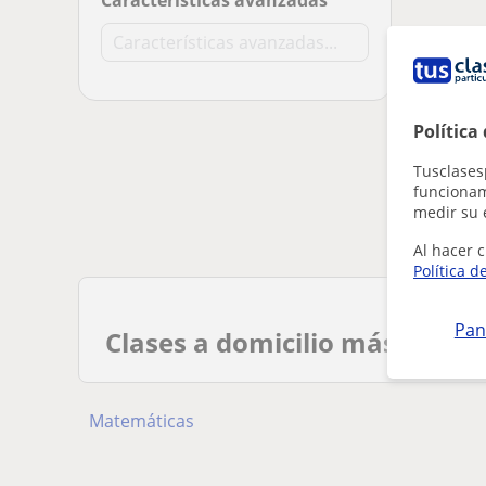
Características avanzadas
Política
Tusclases
funcionami
medir su 
Al hacer c
Política d
Pan
Clases a domicilio más busca
Matemáticas