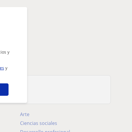
ios y
ies
y
io de...
Arte
Ciencias sociales