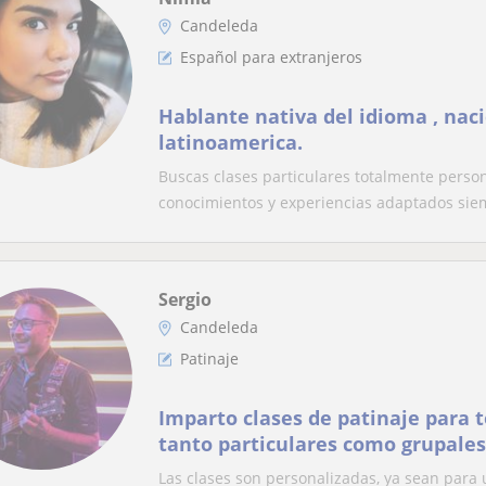
Candeleda
Español para extranjeros
Hablante nativa del idioma , naci
latinoamerica.
Buscas clases particulares totalmente person
conocimientos y experiencias adaptados siem
Sergio
Candeleda
Patinaje
Imparto clases de patinaje para t
tanto particulares como grupales.
intermedio y avanzado. Rutas, r
Las clases son personalizadas, ya sean par