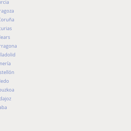
rcia
ragoza
 Coruña
turias
lears
arragona
lladolid
mería
stellón
ledo
ipuzkoa
dajoz
aba
eida
urgos