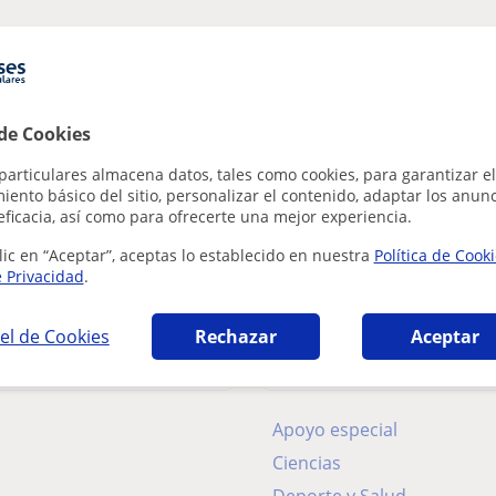
 de Cookies
particulares almacena datos, tales como cookies, para garantizar el
ento básico del sitio, personalizar el contenido, adaptar los anunc
eficacia, así como para ofrecerte una mejor experiencia.
lic en “Aceptar”, aceptas lo establecido en nuestra
Política de Cook
e Privacidad
.
el de Cookies
Rechazar
Aceptar
das
Clases a domicil
Apoyo especial
Ciencias