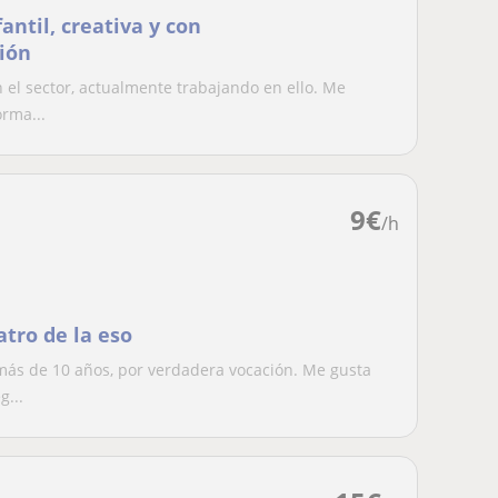
antil, creativa y con
ión
 el sector, actualmente trabajando en ello. Me
rma...
9
€
/h
atro de la eso
más de 10 años, por verdadera vocación. Me gusta
g...