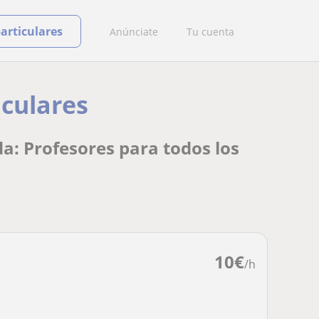
particulares
Anúnciate
Tu cuenta
iculares
da: Profesores para todos los
10
€
/h