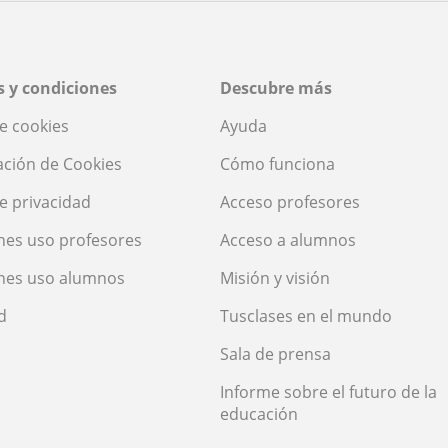
 Rioja
ceres
go
 y condiciones
Descubre más
govia
de cookies
Ayuda
ación de Cookies
Cómo funciona
de privacidad
Acceso profesores
nes uso profesores
Acceso a alumnos
nes uso alumnos
Misión y visión
d
Tusclases en el mundo
Sala de prensa
Informe sobre el futuro de la
educación