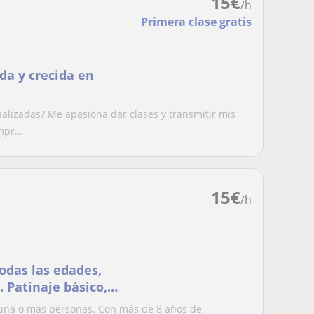
15
€
/h
Primera clase gratis
da y crecida en
alizadas? Me apasiona dar clases y transmitir mis
pr...
15
€
/h
odas las edades,
 Patinaje básico,
ampas/skatepark,
a una o más personas. Con más de 8 años de