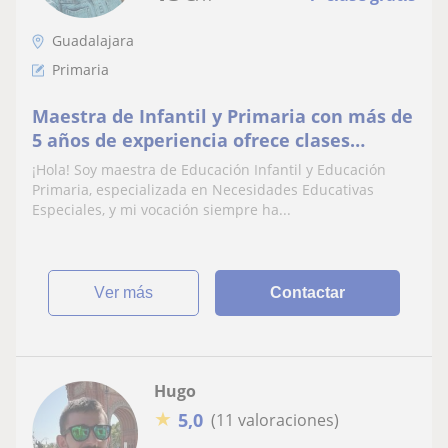
Guadalajara
Primaria
Maestra de Infantil y Primaria con más de
5 años de experiencia ofrece clases
particulares para niños/as en
¡Hola! Soy maestra de Educación Infantil y Educación
Guadalajara.
Primaria, especializada en Necesidades Educativas
Especiales, y mi vocación siempre ha...
ver más
Contactar
Hugo
★
5,0
(11 valoraciones)