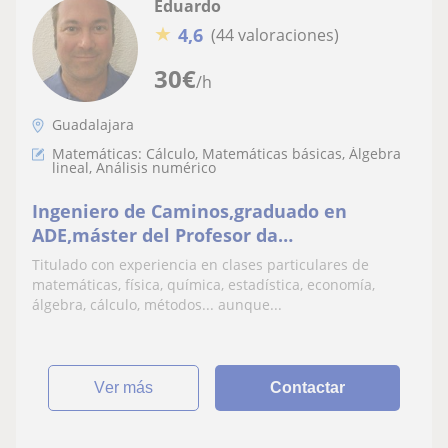
Eduardo
★
4,6
(44 valoraciones)
30
€
/h
Guadalajara
Matemáticas: Cálculo, Matemáticas básicas, Álgebra
lineal, Análisis numérico
Ingeniero de Caminos,graduado en
ADE,máster del Profesor da
matematicas,estadistica, fisica, quimica,
Titulado con experiencia en clases particulares de
economía...Meco, Azuqueca, Alovera,
matemáticas, física, química, estadística, economía,
Guadalajara
álgebra, cálculo, métodos... aunque...
ver más
Contactar