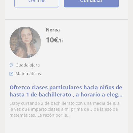
ver más
Contactar
Nerea
10
€
/h
Guadalajara
Matemáticas
Ofrezco clases particulares hacia niños de
hasta 1 de bachillerato , a horario a elegir,
debido al cierre de escuelas en Castilla La
Estoy cursando 2 de bachillerato con una media de 8, a
Mancha
la vez que imparto clases a mi prima de 3 de la eso de
matemáticas. La razón por la...