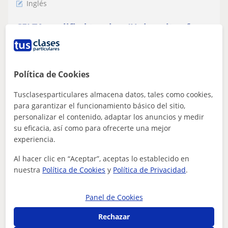
Inglés
CELTA qualified teacher (University of
Cambridge): Ingles exámenes oficiales
conversación, empresas Oposiciones
CELTA qualified teacher offers English lessons to all
groups and ages from 3rd primary up. More than 20
Política de Cookies
years working as a teacher in comp...
Tusclasesparticulares almacena datos, tales como cookies,
para garantizar el funcionamiento básico del sitio,
personalizar el contenido, adaptar los anuncios y medir
ver más
Contactar
su eficacia, así como para ofrecerte una mejor
experiencia.
Al hacer clic en “Aceptar”, aceptas lo establecido en
Irene
nuestra
Política de Cookies
y
Política de Privacidad
.
12
€
/h
Panel de Cookies
Rechazar
Guadalajara