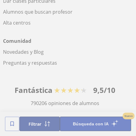
Dar clases particulares
Alumnos que buscan profesor
Alta centros
Comunidad
Novedades y Blog
Preguntas y respuestas
Fantástica
★★★★★
9,5/10
790206
opiniones de alumnos
Nuevo
© 2007 - 2026 Tus clases particulares
Filtrar
Búsqueda con IA