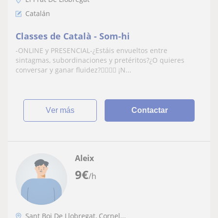
Catalán
Classes de Català - Som-hi
-ONLINE y PRESENCIAL-¿Estáis envueltos entre
sintagmas, subordinaciones y pretéritos?¿O quieres
conversar y ganar fluidez?​🙋‍♂️​🙋‍♀️ ​​¡N...
ver más
Contactar
Aleix
9
€
/h
Sant Boi De Llobregat, Cornel...