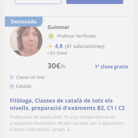
Destacado
Guiomar
Profesor Verificado
★
4,8
(41 valoraciones)
En línea
30
€
/h
1ª clase gratis
Clases on line
Catalán
Filòloga, Classes de català de tots els
nivells, preparació d'exàments B2, C1 i C2
Professora de català amb 15 anys d'experiència en
preparació d'exàmens oficials i proves per a oposicions.
Classes individuals i grups. E...