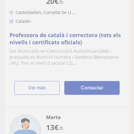
20
€
/h
Castelldefels, Cornellà De Ll...
Catalán
Professora de català i correctora (tots els
nivells i certificats oficials)
Soc llicenciada en Comunicació Audiovisual (UAB) i
graduada en Nutrició Humana i Dietètica (Blanquerna-
URL). Tinc el nivell D (actual C2),...
ver más
Contactar
Marta
13
€
/h