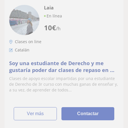
Laia
En línea
10
€
/h
Clases on line
Catalán
Soy una estudiante de Derecho y me
gustaría poder dar clases de repaso en mi
tiempo libre. Me considero una persona
Clases de apoyo escolar impartidas por una estudiante
responsable
de Derecho de 3r curso con muchas ganas de enseñar y,
a su vez, de aprender de todos...
ver más
Contactar