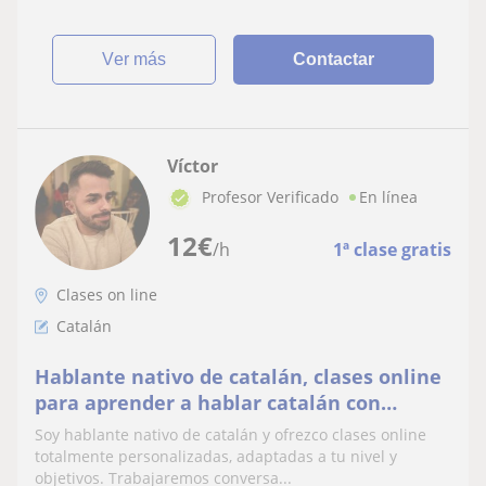
ver más
Contactar
Víctor
Profesor Verificado
En línea
12
€
/h
1ª clase gratis
Clases on line
Catalán
Hablante nativo de catalán, clases online
para aprender a hablar catalán con
naturalidad y confianza.
Soy hablante nativo de catalán y ofrezco clases online
totalmente personalizadas, adaptadas a tu nivel y
objetivos. Trabajaremos conversa...