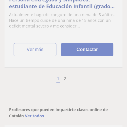
estudiante de Educación Infantil (grado
bilingüe: catalán, castellano e inglés) y
Actualmente hago de canguro de una nena de 5 añitos.
con don de gentes
Hace un tiempo cuidé de una niña de 15 años con un
déficit mental severo y me consider...
ver más
Contactar
1
2
...
Profesores que pueden impartirte clases online de
Catalán
Ver todos