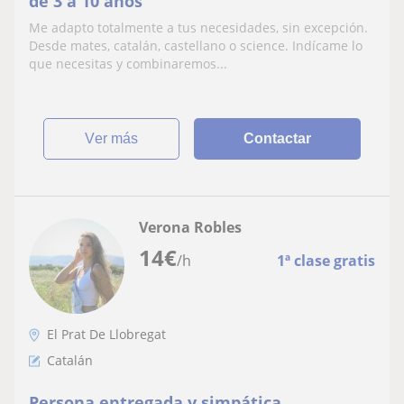
de 3 a 10 años
Me adapto totalmente a tus necesidades, sin excepción.
Desde mates, catalán, castellano o science. Indícame lo
que necesitas y combinaremos...
ver más
Contactar
Verona Robles
14
€
/h
1ª clase gratis
El Prat De Llobregat
Catalán
Persona entregada y simpática,