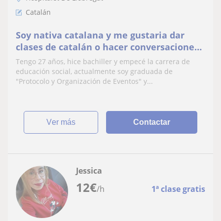
Catalán
Soy nativa catalana y me gustaria dar
clases de catalán o hacer conversaciones
para mejorarlo
Tengo 27 años, hice bachiller y empecé la carrera de
educación social, actualmente soy graduada de
"Protocolo y Organización de Eventos" y...
ver más
Contactar
Jessica
12
€
/h
1ª clase gratis