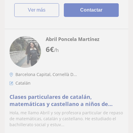
ver más
Contactar
Abril Poncela Martínez
6
€
/h
Barcelona Capital, Cornellà D...
Catalán
Clases particulares de catalán,
matemáticas y castellano a niños de
primaria y E.S.O
Hola, me llamo Abril y soy profesora particular de repaso
de matemáticas, catalán y castellano. He estudiado el
bachillerato social y estuv...