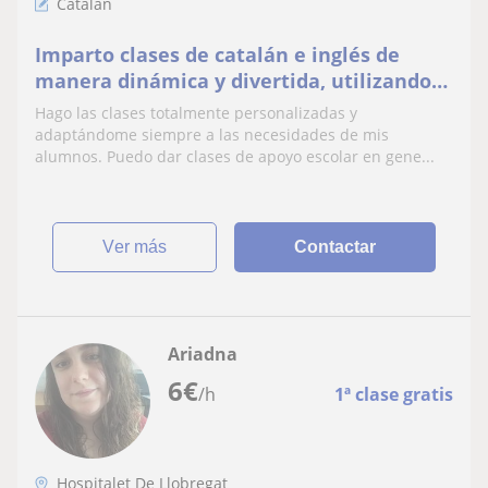
Catalán
Imparto clases de catalán e inglés de
manera dinámica y divertida, utilizando
el juego como forma de aprender. Doy
Hago las clases totalmente personalizadas y
clases a todas las edades.
adaptándome siempre a las necesidades de mis
alumnos. Puedo dar clases de apoyo escolar en gene...
ver más
Contactar
Ariadna
6
€
/h
1ª clase gratis
Hospitalet De Llobregat