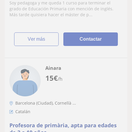
educativas especiales
Soy pedagoga y me queda 1 curso para terminar el
grado de Educación Primaria con mención de inglés.
Más tarde quisiera hacer el máster de p...
ver más
Contactar
Ainara
15
€
/h
Barcelona (Ciudad), Cornellà ...
Catalán
Profesora de primària, apta para edades