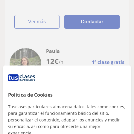
ver más
Contactar
Paula
12
€
/h
1ª clase gratis
El Prat De Llobregat
Política de Cookies
Catalán
Tusclasesparticulares almacena datos, tales como cookies,
Soy estudiante de la Universidad de
para garantizar el funcionamiento básico del sitio,
Barcelona. Doy clases de repaso desde
personalizar el contenido, adaptar los anuncios y medir
hace 3 años. Puedo hacerlas
Tengo más de 3 años de experiencia dando clases de
su eficacia, así como para ofrecerte una mejor
presencialmente o online.
repaso a estudiantes de Primaria. Me adapto al nivel y
experiencia.