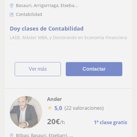
Basauri, Arrigorriaga, Etxeba...
Contabilidad
Doy clases de Contabilidad
LADE, Máster MBA, y Doctorando en Economía Financiera
.
ver más
Contactar
Ander
★
5,0
(22 valoraciones)
20
€
/h
1ª clase gratis
Bilbao, Basauri, Etxebarri, ...