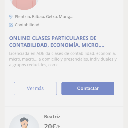
Plentzia, Bilbao, Getxo, Mung...
Contabilidad
ONLINE! CLASES PARTICULARES DE
CONTABILIDAD, ECONOMÍA, MICRO,
MACRO
Licenciada en ADE da clases de contabilidad, economía,
micro, macro... a domicilio y presenciales, individuales y
a grupos reducidos, con e...
ver más
Contactar
Beatriz
20
€
/h