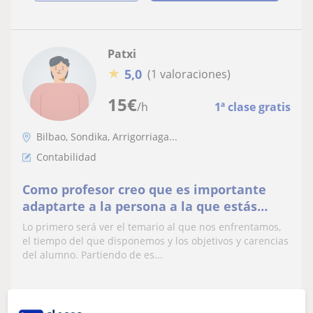
Patxi
★
5,0
(1 valoraciones)
15
€
/h
1ª clase gratis
Bilbao, Sondika, Arrigorriaga...
Contabilidad
Como profesor creo que es importante
adaptarte a la persona a la que estás
ayudando
Lo primero será ver el temario al que nos enfrentamos,
el tiempo del que disponemos y los objetivos y carencias
del alumno. Partiendo de es...
ver más
Contactar