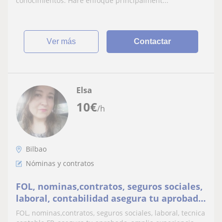
conocimientos. Haré enfoque principalment...
ver más
Contactar
Elsa
10
€
/h
Bilbao
Nóminas y contratos
FOL, nominas,contratos, seguros sociales,
laboral, contabilidad asegura tu aprobado,
amplia experiencia
FOL, nominas,contratos, seguros sociales, laboral, tecnica