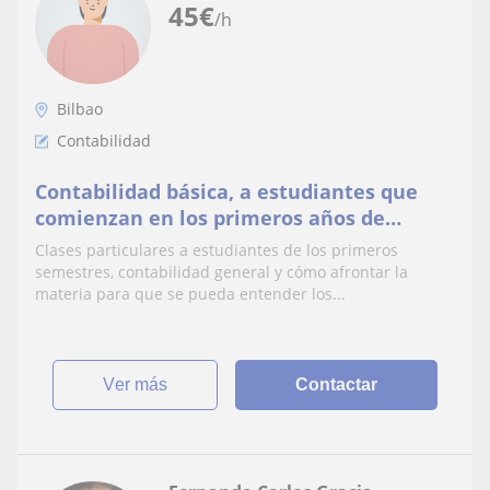
45
€
/h
Bilbao
Contabilidad
Contabilidad básica, a estudiantes que
comienzan en los primeros años de
estudio para que puedan entender las
Clases particulares a estudiantes de los primeros
técnicas contables
semestres, contabilidad general y cómo afrontar la
materia para que se pueda entender los...
ver más
Contactar