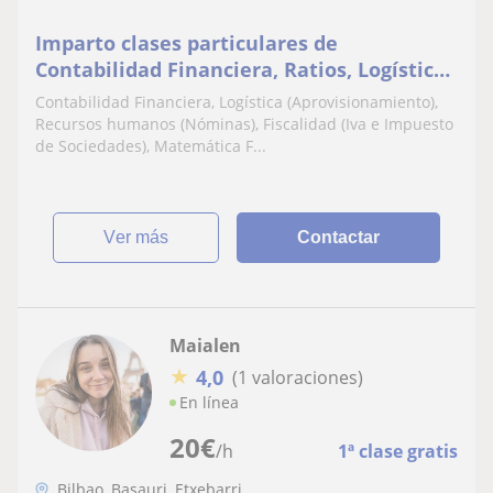
Imparto clases particulares de
Contabilidad Financiera, Ratios, Logística
(Aprovisionamiento), Fiscalidad (Iva e
Contabilidad Financiera, Logística (Aprovisionamiento),
Impuesto de Sociedades), Recursos
Recursos humanos (Nóminas), Fiscalidad (Iva e Impuesto
humanos (nóminas)
de Sociedades), Matemática F...
ver más
Contactar
Maialen
★
4,0
(1 valoraciones)
En línea
20
€
/h
1ª clase gratis
Bilbao, Basauri, Etxebarri, ...