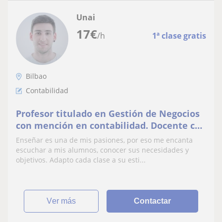
Unai
17
€
/h
1ª clase gratis
Bilbao
Contabilidad
Profesor titulado en Gestión de Negocios
con mención en contabilidad. Docente con
ganas y motivado para enseñar.
Enseñar es una de mis pasiones, por eso me encanta
escuchar a mis alumnos, conocer sus necesidades y
objetivos. Adapto cada clase a su esti...
ver más
Contactar