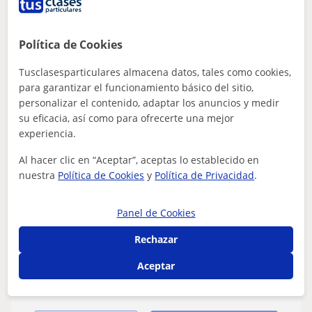
Política de Cookies
Alessandro
Tusclasesparticulares almacena datos, tales como cookies,
17
€
para garantizar el funcionamiento básico del sitio,
/h
personalizar el contenido, adaptar los anuncios y medir
su eficacia, así como para ofrecerte una mejor
experiencia.
Bilbao
Al hacer clic en “Aceptar”, aceptas lo establecido en
Contabilidad
nuestra
Política de Cookies
y
Política de Privacidad
.
Profesor de contabilidad para gente
Panel de Cookies
principiante que este empezando
Rechazar
Cuando el alumno necesite mi ayuda al no entender
algunos de los conceptos que contacte conmigo y estaré
Aceptar
encantado de aclararle todas sus d...