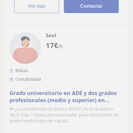
ver más
Contactar
Saul
17
€
/h
Bilbao
Contabilidad
Grado universitario en ADE y dos grados
profesionales (medio y superior) en
Administración y Finanzas. S
📢 ¿La contabilidad te parece difícil? ¡Yo te la explico
fácil! 💡📊✅ Clases personalizadas para estudiantes de
grado medio/superior o grad...