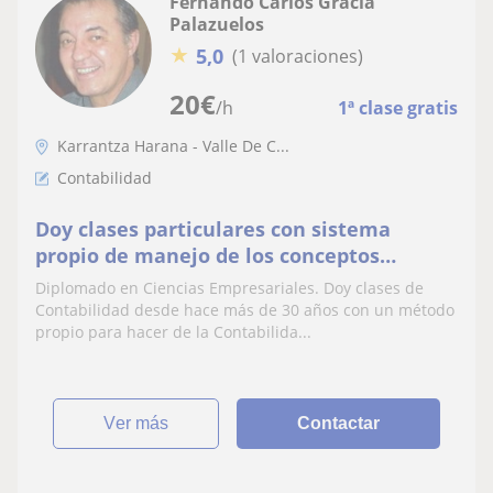
Fernando Carlos Gracia
Palazuelos
★
5,0
(1 valoraciones)
20
€
/h
1ª clase gratis
Karrantza Harana - Valle De C...
Contabilidad
Doy clases particulares con sistema
propio de manejo de los conceptos
contables
Diplomado en Ciencias Empresariales. Doy clases de
Contabilidad desde hace más de 30 años con un método
propio para hacer de la Contabilida...
ver más
Contactar