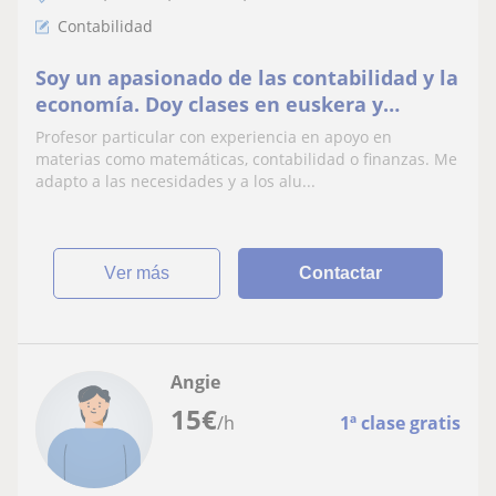
Contabilidad
Soy un apasionado de las contabilidad y la
economía. Doy clases en euskera y
castellano. 100% de aprobados en Elcano,
Profesor particular con experiencia en apoyo en
Sarriko, Deusto o grados superiores
materias como matemáticas, contabilidad o finanzas. Me
adapto a las necesidades y a los alu...
ver más
Contactar
Angie
15
€
/h
1ª clase gratis