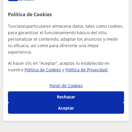
Política de Cookies
Madrid Capital, Getafe
Tusclasesparticulares almacena datos, tales como cookies,
Costura
para garantizar el funcionamiento básico del sitio,
personalizar el contenido, adaptar los anuncios y medir
Profesora de costura y patronaje , costura
su eficacia, así como para ofrecerte una mejor
creativa y talleres intensivos
experiencia.
Tengo experiencia en grupo reducidos para clases de
costura. Grupos de adultos, adolescentes y niños. Doy
Al hacer clic en “Aceptar”, aceptas lo establecido en
clases en tiendas y asociaciones.
nuestra
Política de Cookies
y
Política de Privacidad
.
Panel de Cookies
ver más
Contactar
Rechazar
Aceptar