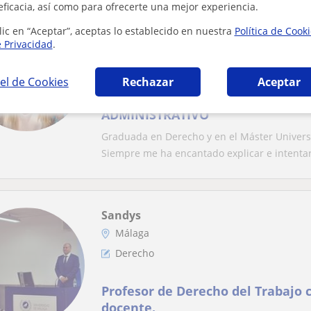
eficacia, así como para ofrecerte una mejor experiencia.
Virginia
lic en “Aceptar”, aceptas lo establecido en nuestra
Política de Cook
Málaga
e Privacidad
.
Derecho: Derecho penal
el de Cookies
Rechazar
Aceptar
CLASES DE DERECHO PENAL Y DE
ADMINISTRATIVO
Graduada en Derecho y en el Máster Universi
Siempre me ha encantado explicar e intentar 
Sandys
Málaga
Derecho
Profesor de Derecho del Trabajo 
docente.