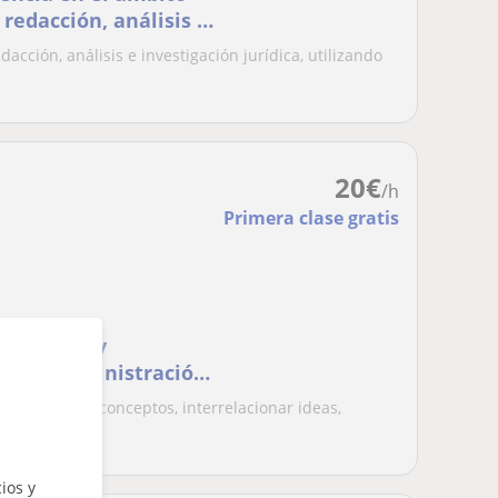
 redacción, análisis e
acción, análisis e investigación jurídica, utilizando
20
€
/h
Primera clase gratis
naturas Soy
erior Administración
articulares y
é a aclarar conceptos, interrelacionar ideas,
a...
ios y