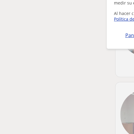
medir su 
Al hacer c
Política d
Pan