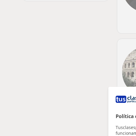
Política
Tusclases
funcionami