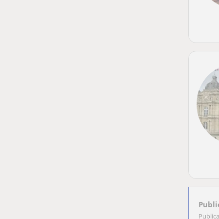
Publi
Public