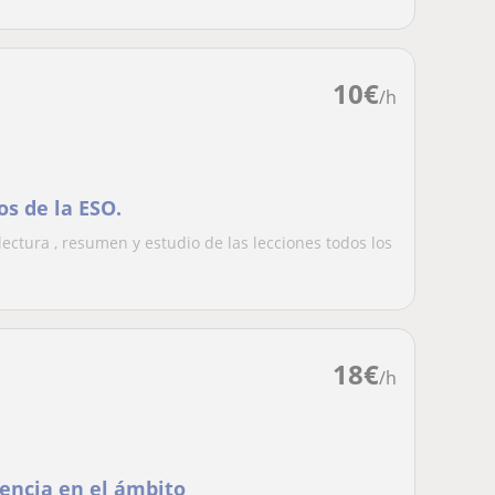
10
€
/h
os de la ESO.
lectura , resumen y estudio de las lecciones todos los
18
€
/h
encia en el ámbito