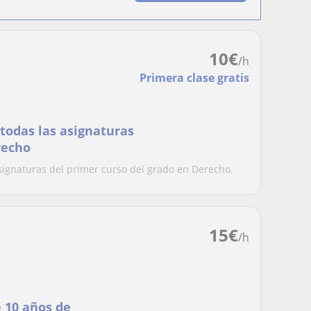
10
€
/h
Primera clase gratis
 todas las asignaturas
recho
asignaturas del primer curso del grado en Derecho.
15
€
/h
 10 años de