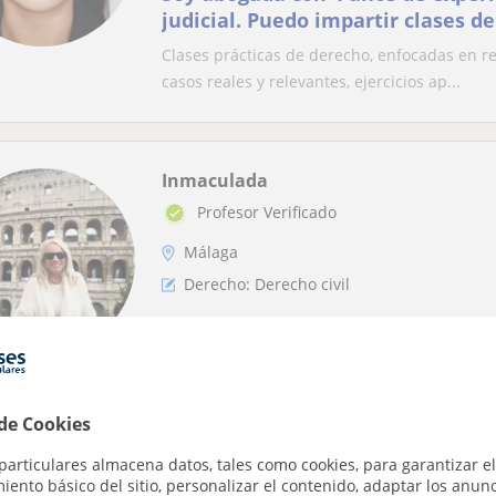
judicial. Puedo impartir clases de
investigación jurídica
Clases prácticas de derecho, enfocadas en red
casos reales y relevantes, ejercicios ap...
Inmaculada
Profesor Verificado
Málaga
Derecho: Derecho civil
Clases de Derecho todas las asig
Funcionaria Abogada Técnico sup
Local, vocación docente, clases p
Te daré una buena base en Derecho, te ayudar
oposiciones Online y presencial
 de Cookies
simplificar “rollos”. La idea es tener una buen
particulares almacena datos, tales como cookies, para garantizar el
ento básico del sitio, personalizar el contenido, adaptar los anunc