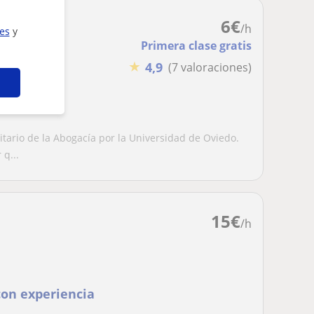
6
€
/h
ies
y
Primera clase gratis
★
4,9
(7 valoraciones)
RECHO
tario de la Abogacía por la Universidad de Oviedo.
q...
15
€
/h
con experiencia