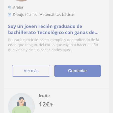
Araba
Dibujo técnico: Matemáticas básicas
Soy un joven recién graduado de
bachillerato Tecnológico con ganas de
enseñar y ayudar a niños en la asignatura
Buscaré ejercicios como ejemplo y dependiendo de la
de matemáticas. Tambien puedo enseñar
edad que tengan, del curso que vayan a hacer al año
dibujo tecnico para cualquier curso de la
que viene y de sus capacidades ajus...
ESO o Bachillerato
ver más
Contactar
Iruñe
12
€
/h