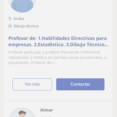
Araba
Dibujo técnico
Profesor de: 1.Habilidades Directivas para
empresas. 2.Estadística. 3.Dibujo Técnico.
4.Mantenimiento Industrial. 5.Taller
Profesor particular y profesor Formación Profesional
mecán
reglada (los 2 niveles), en formato clases presenciales, a
estudiantes. Profesor de c...
ver más
Contactar
Aimar