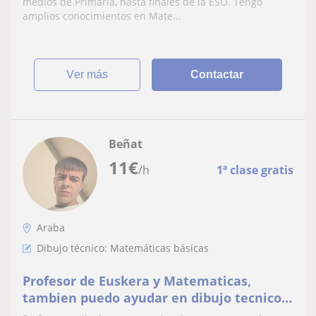
medios de Primaria, hasta finales de la ESO. Tengo
amplios conocimientos en Mate...
ver más
Contactar
Beñat
11
€
/h
1ª clase gratis
Araba
Dibujo técnico: Matemáticas básicas
Profesor de Euskera y Matematicas,
tambien puedo ayudar en dibujo tecnico y
fisica