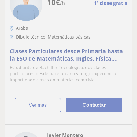
10
€
/h
1ª clase gratis
Araba
Dibujo técnico: Matemáticas básicas
Clases Particulares desde Primaria hasta
la ESO de Matemáticas, Ingles, Física,
Química, Dibujo Técnico y Música
Estudiante de Bachiller Tecnológico, doy clases
particulares desde hace un año y tengo experiencia
impartiendo clases en materias como Mat...
ver más
Contactar
Javier Montero