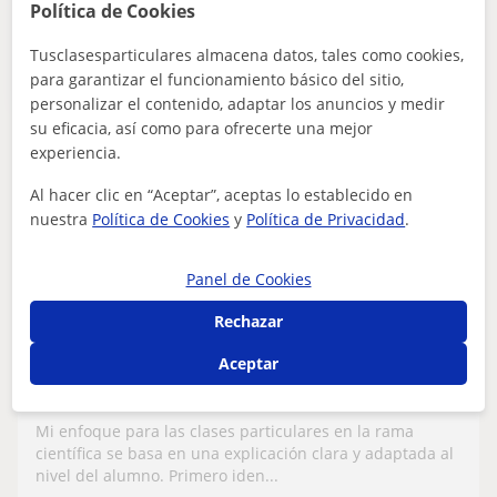
Publica un anuncio
Política de Cookies
Publica un anuncio y los profesores podrán contactarte
Tusclasesparticulares almacena datos, tales como cookies,
Publicar anuncio
para garantizar el funcionamiento básico del sitio,
personalizar el contenido, adaptar los anuncios y medir
su eficacia, así como para ofrecerte una mejor
experiencia.
Larraitz
15
€
Al hacer clic en “Aceptar”, aceptas lo establecido en
/h
nuestra
Política de Cookies
y
Política de Privacidad
.
Panel de Cookies
Araba
Dibujo técnico: Matemáticas básicas
Rechazar
Aceptar
Estudiante de bachillerato dispuesta a dar
clases de matemáticas, física o dibujo
técnico para todo aquel que lo necesite
Mi enfoque para las clases particulares en la rama
científica se basa en una explicación clara y adaptada al
nivel del alumno. Primero iden...