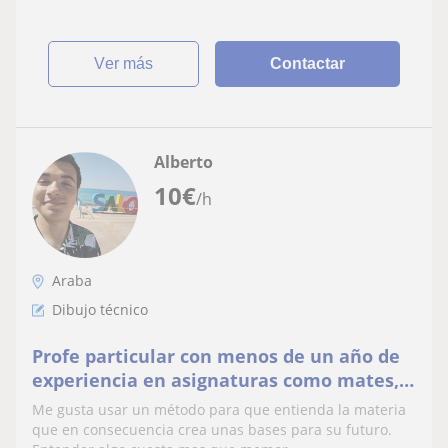
ver más
Contactar
Alberto
10
€
/h
Araba
Dibujo técnico
Profe particular con menos de un año de
experiencia en asignaturas como mates,
dibujo técnico, ingles como otras mas.
Me gusta usar un método para que entienda la materia
que en consecuencia crea unas bases para su futuro.