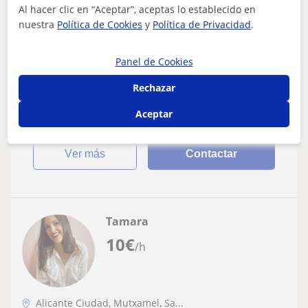
Oposiciones Educación
Al hacer clic en “Aceptar”, aceptas lo establecido en
nuestra
Política de Cookies
y
Política de Privacidad
.
Doy clases particulares de refuerzo para
alumno de primaria; y de matemáticas
Panel de Cookies
lengua para alumnos hasta 3º de la ESO
Doy clases particulares de refuerzo para alumno de
primaria; y de matemáticas lengua para alumnos hasta
Rechazar
3º de la ESO.
Aceptar
ver más
Contactar
Tamara
10
€
/h
Alicante Ciudad, Mutxamel, Sa...