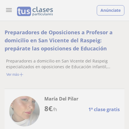
Anúnciate
Preparadores de Oposiciones a Profesor a
domicilio en San Vicente del Raspeig:
prepárate las oposiciones de Educación
Preparadores a domicilio en San Vicente del Raspeig
especializados en oposiciones de Educación infantil,
primaria y secundaria
Ver más
María Del Pilar
8
€
/h
1ª clase gratis