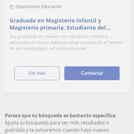
Oposiciones Educación
Graduada en Magisterio infantil y
Magisterio primaria. Estudiante del
master en Psicopedagogía. Adoro educar y
Soy graduada en maestro en educación infantil y
a los niños
educación primaria. Además estoy estudiando el Master
de psicopedagogía. Actualmente pose...
ver más
Contactar
Parece que tu búsqueda es bastante especifica
Ajusta tu búsqueda para ver más resultados o
guárdala y te avisaremos cuando haya nuevos