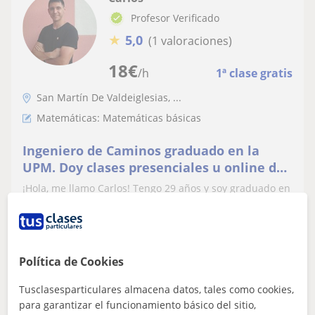
Profesor Verificado
★
5,0
(1 valoraciones)
18
€
/h
1ª clase gratis
San Martín De Valdeiglesias, ...
Matemáticas: Matemáticas básicas
Ingeniero de Caminos graduado en la
UPM. Doy clases presenciales u online de
Matemáticas, Dibujo Técnico, Física y
¡Hola, me llamo Carlos! Tengo 29 años y soy graduado en
Química
Ingeniería de Caminos, Canales y Puertos (Ingeniería
Civil y Territorial). Tengo 11...
Política de Cookies
ver más
Contactar
Tusclasesparticulares almacena datos, tales como cookies,
para garantizar el funcionamiento básico del sitio,