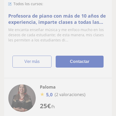
Todos los cursos:
Profesora de piano con más de 10 años de
experiencia, imparte clases a todas las
edades y niveles de forma presencial y
Me encanta enseñar música y me enfoco mucho en los
online
deseos de cada estudiante; de esta manera, mis clases
les permiten a los estudiantes di...
ver más
Contactar
Paloma
★
5,0
(2 valoraciones)
25
€
/h