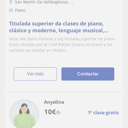
San Martín De Valdeiglesias, ...
Piano
Titulada superior da clases de piano,
clásico y moderno, lenguaje musical,
preparación de pruebas
Hola: Me llamo Paloma y soy titulada superior en piano.
Estoy titulada por el CSM Rafael Orozco en piano y he
cursado un máster en Histori...
ver más
Contactar
Anyelina
10
€
/h
1ª clase gratis