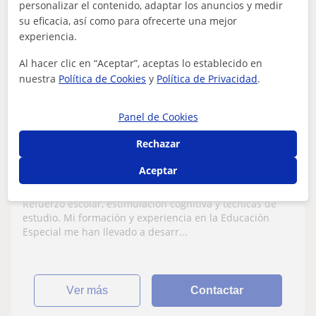
personalizar el contenido, adaptar los anuncios y medir
su eficacia, así como para ofrecerte una mejor
Aurora
experiencia.
11
€
/h
1ª clase gratis
Al hacer clic en “Aceptar”, aceptas lo establecido en
nuestra
Política de Cookies
y
Política de Privacidad
.
El Tiemblo
Panel de Cookies
Primaria
Rechazar
Pedagoga y Maestra de Educación
Aceptar
Primaria y Pedagogía Terapéutica (PT)
Refuerzo escolar, estimulación cognitiva y técnicas de
estudio. Mi formación y experiencia en la Educación
Especial me han llevado a desarr...
ver más
Contactar