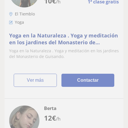
10
€
/h
1ª clase gratis
El Tiemblo
Yoga
Yoga en la Naturaleza . Yoga y meditación
en los jardines del Monasterio de
Guisando
Yoga en la Naturaleza . Yoga y meditación en los jardines
del Monasterio de Guisando.
ver más
Contactar
Berta
12
€
/h