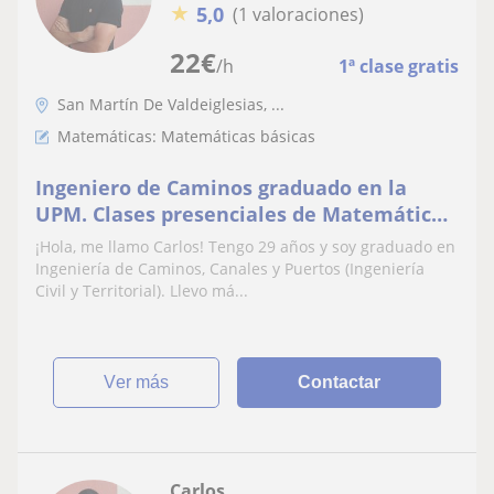
★
5,0
(1 valoraciones)
22
€
/h
1ª clase gratis
San Martín De Valdeiglesias, ...
Matemáticas: Matemáticas básicas
Ingeniero de Caminos graduado en la
UPM. Clases presenciales de Matemáticas,
Física y Química, Dibujo Técnico. Madrid
¡Hola, me llamo Carlos! Tengo 29 años y soy graduado en
Ingeniería de Caminos, Canales y Puertos (Ingeniería
Civil y Territorial). Llevo má...
ver más
Contactar
Carlos