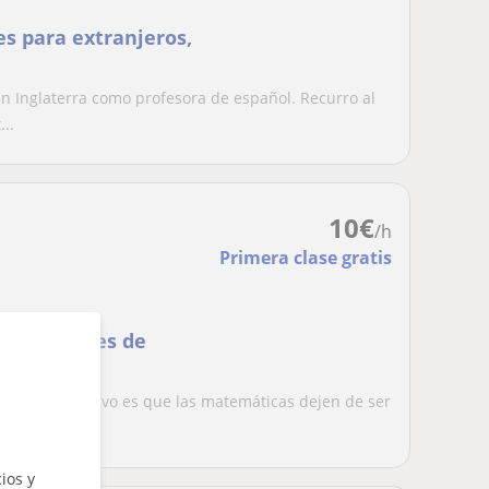
es para extranjeros,
en Inglaterra como profesora de español. Recurro al
..
10
€
/h
Primera clase gratis
 estudiantes de
ada.Mi objetivo es que las matemáticas dejen de ser
...
ios y