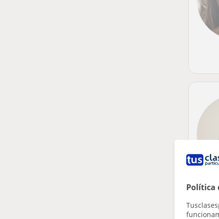
Política
Tusclases
funcionami