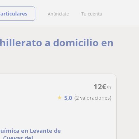
particulares
Anúnciate
Tu cuenta
hillerato a domicilio en
12
€
/h
★
5,0
(2 valoraciones)
Química en Levante de
, Cuevas del