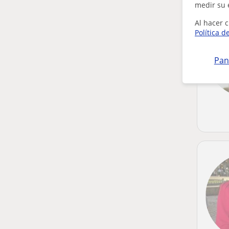
medir su 
Al hacer c
Política d
Pan