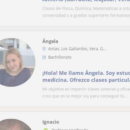
Almanzora, Turre, Los Gallardos, 
Clases de Física, Química, Matemáticas a estu
Universidad y a grados superiores formativos.
Ángela
Antas, Los Gallardos, Vera, G...
Bachillerato
¡Hola! Me llamo Ángela. Soy estud
medicina. Ofrezco clases particul
cualquier asignatura de la rama 
Mi objetivo es impartir clases amenas y efic
podría proporcionar apoyo escolar
creo que es la mejor vía para conseguir lo...
ESO y bachillerato (de ciencias de
Ignacio