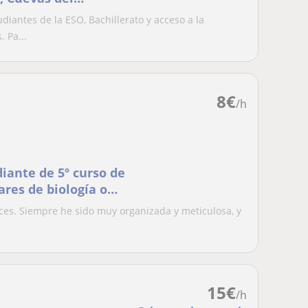
Antas)
diantes de la ESO, Bachillerato y acceso a la
 Pa...
8
€
/h
iante de 5º curso de
ares de biología o
sanitaria. Además,
aces. Siempre he sido muy organizada y meticulosa, y
 a nivel de colegio,
 la salud)
15
€
/h