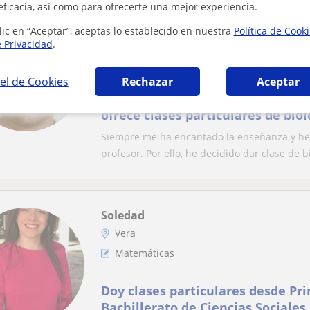
eficacia, así como para ofrecerte una mejor experiencia.
Nelson
lic en “Aceptar”, aceptas lo establecido en nuestra
Política de Cook
Vera
e Privacidad
.
Biología
el de Cookies
Rechazar
Aceptar
Graduado en Biología y máster en 
ofrece clases particulares de bio
primaria hasta 2º de bachillerato
Siempre me ha encantado la enseñanza y he
desplazamiento por la zona del 
profesor. Por ello, he decidido dar clase de bi
(Vera, Los Gallardos, Mojácar, Gar
Soledad
Vera
Matemáticas
Doy clases particulares desde Pr
Bachillerato de Ciencias Sociale