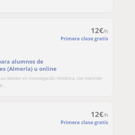
12
€
/h
Primera clase gratis
 para alumnos de
es (Almería) u online
n Máster en Investigación Histórica, con mención
i...
12
€
/h
Primera clase gratis