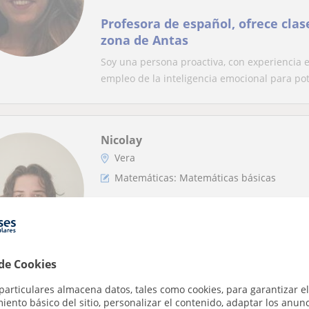
Profesora de español, ofrece clas
zona de Antas
Soy una persona proactiva, con experiencia 
empleo de la inteligencia emocional para pot.
Nicolay
Vera
Matemáticas: Matemáticas básicas
Ofrezco clases de Matemáticas a
Secundaria y Bachillerato
Estudiante de Grado de Matemáticas en Gran
 de Cookies
una asignatura complicada y se conviertan en
particulares almacena datos, tales como cookies, para garantizar el
ento básico del sitio, personalizar el contenido, adaptar los anunc