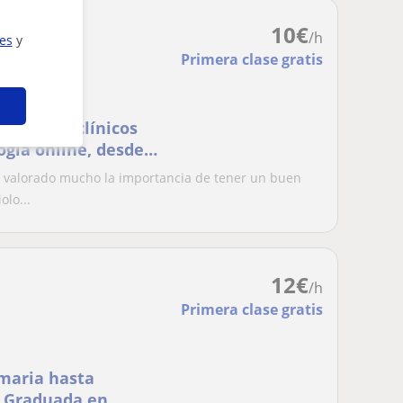
10
€
/h
ies
y
Primera clase gratis
análisis clínicos
logía online, desde
. Posible
 valorado mucho la importancia de tener un buen
levante almeriense
olo...
rucha...)
12
€
/h
Primera clase gratis
imaria hasta
s. Graduada en