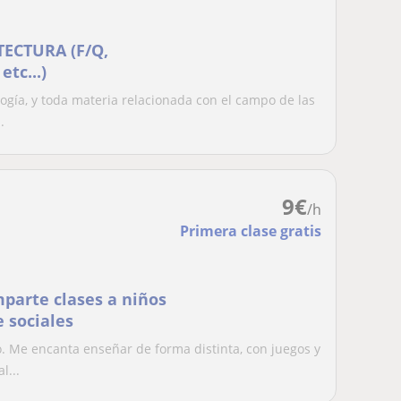
TECTURA (F/Q,
tc...)
ogía, y toda materia relacionada con el campo de las
.
9
€
/h
Primera clase gratis
parte clases a niños
e sociales
 Me encanta enseñar de forma distinta, con juegos y
l...