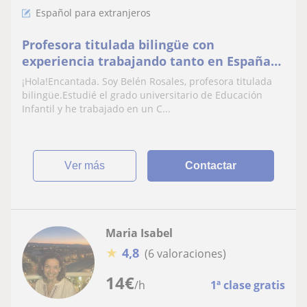
Español para extranjeros
Profesora titulada bilingüe con
experiencia trabajando tanto en España
como en Reino Unido
¡Hola!Encantada. Soy Belén Rosales, profesora titulada
bilingüe.Estudié el grado universitario de Educación
Infantil y he trabajado en un C...
ver más
Contactar
Maria Isabel
★
4,8
(6 valoraciones)
14
€
/h
1ª clase gratis