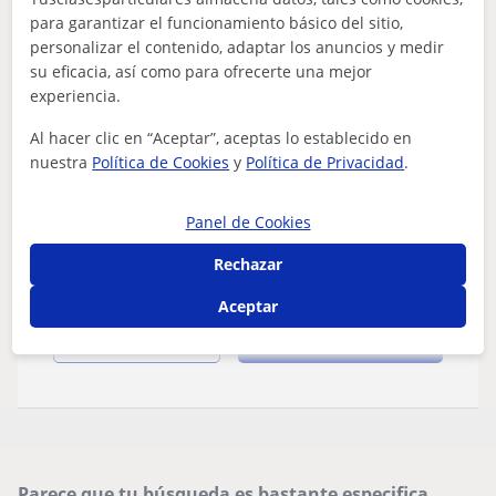
para garantizar el funcionamiento básico del sitio,
personalizar el contenido, adaptar los anuncios y medir
Granada Capital
su eficacia, así como para ofrecerte una mejor
Español para extranjeros
experiencia.
Al hacer clic en “Aceptar”, aceptas lo establecido en
Profesora de inglés con titulación C1 de
nuestra
Política de Cookies
y
Política de Privacidad
.
Cambridge y de español para extranjeros
para todos los niveles
Mis clases de apoyo se basan en ejercicios dinámicos,
Panel de Cookies
teniendo en cuenta las destrezas y dificultades de la
persona. Son clases completamen...
Rechazar
Aceptar
ver más
Contactar
Parece que tu búsqueda es bastante especifica