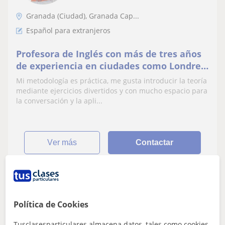
Granada (Ciudad), Granada Cap...
Español para extranjeros
Profesora de Inglés con más de tres años
de experiencia en ciudades como Londres
o Marbella ofrece clases de refuerzo de
Mi metodología es práctica, me gusta introducir la teoría
inglés para Primaria y ESO, clases de
mediante ejercicios divertidos y con mucho espacio para
inglés para adultos, español para
la conversación y la apli...
extranjeros y preparación al B1. También
doy clases de apoyo
ver más
Contactar
María
Política de Cookies
15
€
/h
1ª clase gratis
Tusclasesparticulares almacena datos, tales como cookies,