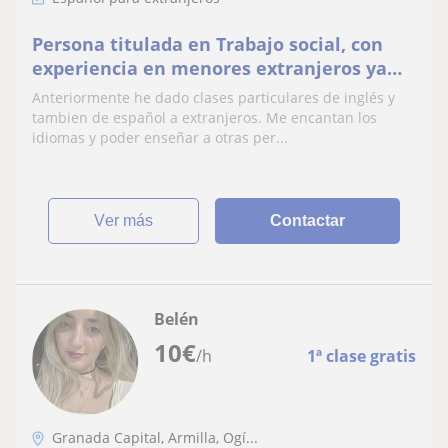
Persona titulada en Trabajo social, con
experiencia en menores extranjeros ya
que trabajé en un centro de MENAS
Anteriormente he dado clases particulares de inglés y
tambien de español a extranjeros. Me encantan los
idiomas y poder enseñar a otras per...
ver más
Contactar
Belén
10
€
/h
1ª clase gratis
Granada Capital, Armilla, Ogí...