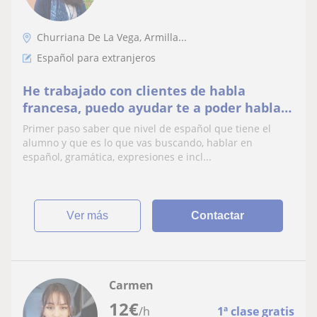
Churriana De La Vega, Armilla...
Español para extranjeros
He trabajado con clientes de habla
francesa, puedo ayudar te a poder hablar
y expresarte en español en tu vida diaria.
Primer paso saber que nivel de español que tiene el
¿Empezamos?
alumno y que es lo que vas buscando, hablar en
español, gramática, expresiones e incl...
ver más
Contactar
Carmen
12
€
/h
1ª clase gratis