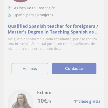
La Línea De La Concepción
Español para extranjeros
Qualified Spanish teacher for foreigners /
Master's Degree in Teaching Spanish as a
Foreign Language (ELE).
Me gusta adaptarme a cada estudiante, por eso realizo
una breve sesión inicial junto con un pequeño test de
nivel para conocer su punto de...
ver más
Contactar
Fatima
10
€
/h
1ª clase gratis