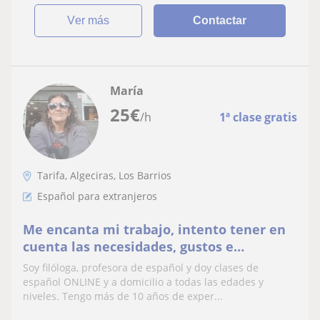
ver más
Contactar
María
25
€
/h
1ª clase gratis
Tarifa, Algeciras, Los Barrios
Español para extranjeros
Me encanta mi trabajo, intento tener en
cuenta las necesidades, gustos e
intereses de cada estudiante. CLASES
Soy filóloga, profesora de español y doy clases de
ONLINE Y A DOMICILIO
español ONLINE y a domicilio a todas las edades y
niveles. Tengo más de 10 años de exper...