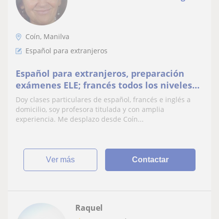
Coín, Manilva
Español para extranjeros
Español para extranjeros, preparación
exámenes ELE; francés todos los niveles
niños y adultos, Inglés apoyo niños
Doy clases particulares de español, francés e inglés a
domicilio, soy profesora titulada y con amplia
experiencia. Me desplazo desde Coín...
ver más
Contactar
Raquel