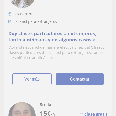
Los Barrios
Español para extranjeros
Doy clases particulares a extranjeros,
tanto a niños/as y en algunos casos a
adultos de español. Con el objetivo de
¡Aprende español de manera efectiva y rápida! Ofrezco
facilitarles su inclusión en nuestro país al
clases particulares de español para extranjeros, tanto si
emigrar y, que puedan comunicarse y
eres niño/a o adulto/, para...
conocer el idioma lo antes posible
ver más
Contactar
Stella
15
€
/h
1ª clase gratis