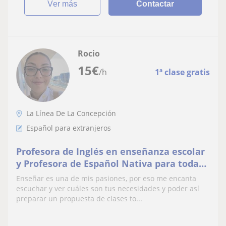
ver más
Contactar
Rocio
15
€
/h
1ª clase gratis
La Línea De La Concepción
Español para extranjeros
Profesora de Inglés en enseñanza escolar
y Profesora de Español Nativa para todas
las edades. Con 3 años de experiencia.
Enseñar es una de mis pasiones, por eso me encanta
escuchar y ver cuáles son tus necesidades y poder así
preparar un propuesta de clases to...