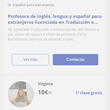
Español para extranjeros
Profesora de inglés, lengua y español para
extranjeros licenciada en Traducción e
Interpretación.
He estudiado Traducción e Interpretación. Me dedico a
dar clases de repaso a niños de primaria, ESO y
Bachillerato, además de enseñar españ...
ver más
Contactar
Virginia
10
€
/h
1ª clase gratis