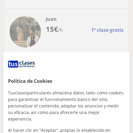
Juan
15
€
/h
1ª clase gratis
Estepona, Casares, Manilva
Español para extranjeros
Soy profesor nativo con experiencia en la
Política de Cookies
enseñanza de español a adolescentes y
adultos.
Te ofrezco clases dinámicas y personalizadas. Me
Tusclasesparticulares almacena datos, tales como cookies,
comprometo a adaptarme a tus necesidades: clases de
para garantizar el funcionamiento básico del sitio,
iniciación, te ayudo a mejorar tu comu...
personalizar el contenido, adaptar los anuncios y medir
su eficacia, así como para ofrecerte una mejor
experiencia.
ver más
Contactar
Al hacer clic en “Aceptar”, aceptas lo establecido en