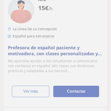
15
€
/h
La Línea De La Concepción
Español para extranjeros
Profesora de español paciente y
motivadora, con clases personalizadas y
dinámicas enfocadas en la comunicación
Me apasiona ayudar a mis estudiantes a comunicarse
real.
con confianza en español. Mis clases son dinámicas,
prácticas y adaptadas a tus necesid...
ver más
Contactar