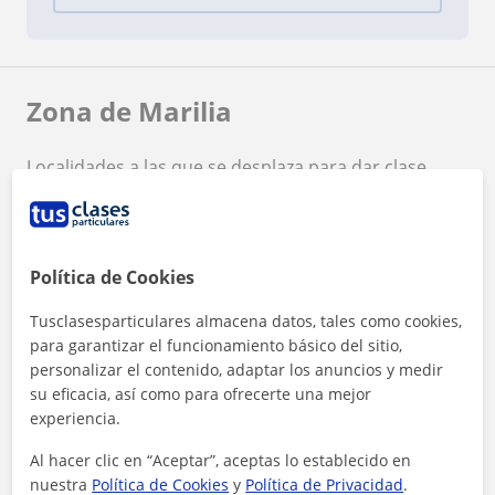
Zona de Marilia
Localidades a las que se desplaza para dar clase
La Línea de la Concepción
San Roque
Manilva
Estepona
Casares
Política de Cookies
+
−
Tusclasesparticulares almacena datos, tales como cookies,
para garantizar el funcionamiento básico del sitio,
personalizar el contenido, adaptar los anuncios y medir
su eficacia, así como para ofrecerte una mejor
experiencia.
Al hacer clic en “Aceptar”, aceptas lo establecido en
10 km
nuestra
Política de Cookies
y
Política de Privacidad
.
5 mi