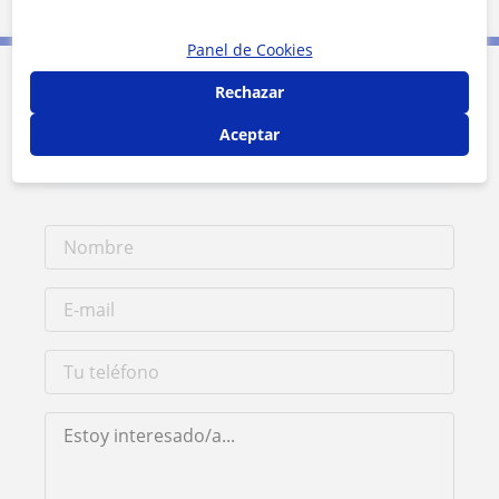
Leaflet
| ©
OpenStreetMap
contributors
Panel de Cookies
Rechazar
Contacta con Marilia
Aceptar
Tarifa
25
€/h