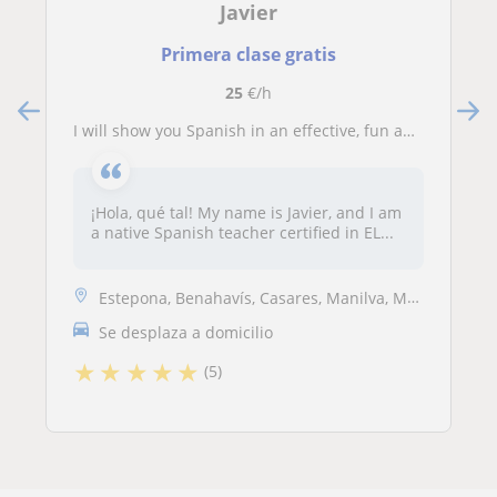
Javier
Primera clase gratis
25
€/h
I will show you Spanish in an effective, fun and friendly way. Are you up for it?
¡Hola, qué tal! My name is Javier, and I am
a native Spanish teacher certified in EL...
Estepona, Benahavís, Casares, Manilva, Marbella
Se desplaza a domicilio
★
★
★
★
★
(5)