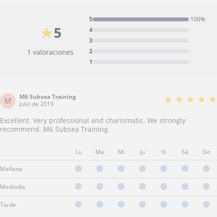
5
100%
★
5
4
3
2
1 valoraciones
1
M6 Subsea Training
★
★
★
★
★
M
Julio de 2019
Excellent. Very professional and charismatic. We strongly
recommend. M6 Subsea Training
Lu
Ma
Mi
Ju
Vi
Sá
Do
Mañana
Mediodía
Tarde