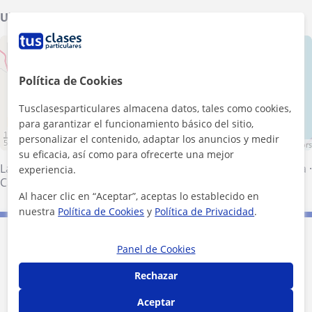
Ubicación de mis clases
+
−
Política de Cookies
Tusclasesparticulares almacena datos, tales como cookies,
para garantizar el funcionamiento básico del sitio,
10 km
personalizar el contenido, adaptar los anuncios y medir
5 mi
Leaflet
| ©
OpenStreetMap
contributors
su eficacia, así como para ofrecerte una mejor
La Línea de la Concepción
·
San Roque
·
Manilva
·
Estepona
·
experiencia.
Casares
Al hacer clic en “Aceptar”, aceptas lo establecido en
nuestra
Política de Cookies
y
Política de Privacidad
.
Contacta con Marilia
Panel de Cookies
Rechazar
Tarifa
25
€/h
Aceptar