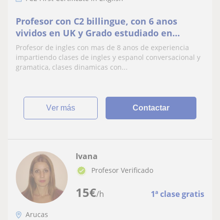
Profesor con C2 billingue, con 6 anos
vividos en UK y Grado estudiado en
Universidad en el centro de Londres busca
Profesor de ingles con mas de 8 anos de experiencia
dar clases de Ingles y conversacional
impartiendo clases de ingles y espanol conversacional y
gramatica, clases dinamicas con...
ver más
Contactar
Ivana
Profesor Verificado
15
€
/h
1ª clase gratis
Arucas