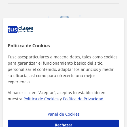
12 €/h
Política de Cookies
Es el precio medio de las clases de FCE First
Certificate in English
Tusclasesparticulares almacena datos, tales como cookies,
para garantizar el funcionamiento básico del sitio,
personalizar el contenido, adaptar los anuncios y medir
su eficacia, así como para ofrecerte una mejor
experiencia.
Al hacer clic en “Aceptar”, aceptas lo establecido en
nuestra
Política de Cookies
y
Política de Privacidad
.
<4h
Panel de Cookies
Es el tiempo medio de respuesta a las
solicitudes
Rechazar