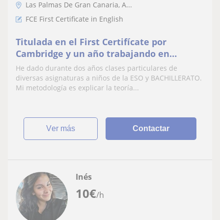
Las Palmas De Gran Canaria, A...
FCE First Certificate in English
Titulada en el First Certifícate por
Cambridge y un año trabajando en
Londres perfeccionando el
He dado durante dos años clases particulares de
ingles(certificado tambien)
diversas asignaturas a niños de la ESO y BACHILLERATO.
Mi metodología es explicar la teoría...
ver más
Contactar
Inés
10
€
/h