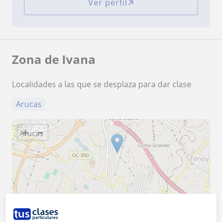
Ver perfil
Zona de Ivana
Localidades a las que se desplaza para dar clase
Arucas
+
−
500 m
2000 ft
Leaflet
| ©
OpenStreetMap
contributors