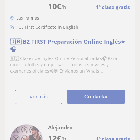
10
€
/h
1ª clase gratis
Las Palmas
FCE First Certificate in English
🇬🇧 B2 FIRST Preparación Online Inglés⭐
🎧
🇬🇧 Clases de Inglés Online Personalizadas🎧 Para
niños, adultos y empresas | Todos los niveles y
exámenes oficiales📲💬 Envíanos un Whats...
ver más
Contactar
Alejandro
12
€
/h
1ª clase gratis