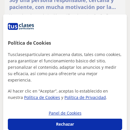
paciente, con mucha motivación por la
enseñanza y por acompañar a los niños de
Voy a dar clases de inglés a niños de entre 6 y 8 años,
entre 0 y 6
adaptando el contenido a su edad mediante juegos,
canciones, actividades visuales y...
Política de Cookies
ver más
Contactar
Tusclasesparticulares almacena datos, tales como cookies,
para garantizar el funcionamiento básico del sitio,
personalizar el contenido, adaptar los anuncios y medir
su eficacia, así como para ofrecerte una mejor
Monique
experiencia.
★
5,0
(1 valoraciones)
Al hacer clic en “Aceptar”, aceptas lo establecido en
nuestra
Política de Cookies
y
Política de Privacidad
.
6
€
/h
1ª clase gratis
Panel de Cookies
Las Palmas
FCE First Certificate in English
Rechazar