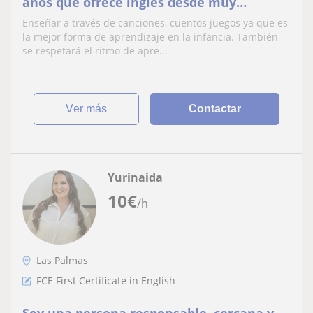
años que ofrece inglés desde muy
pequeños y se ajusta a una atención
Enseñar a través de canciones, cuentos juegos ya que es
personalizada
la mejor forma de aprendizaje en la infancia. También
se respetará el ritmo de apre...
ver más
Contactar
Yurinaida
10
€
/h
Las Palmas
FCE First Certificate in English
Soy una persona responsable, cercana y