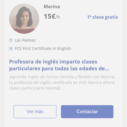
Marina
15
€
/h
1ª clase gratis
Las Palmas
FCE First Certificate in English
Profesora de inglés imparte clases
particulares para todas las edades de
forma telemática con flexibilidad horaria
¡Aprende inglés de forma cómoda y flexible con Marina,
tu profesora de inglés certificada en FCE! Marina ofrece
clases particulares telemát...
ver más
Contactar