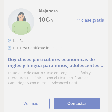
Alejandra
10
€
/h
1ª clase gratis
Las Palmas
FCE First Certificate in English
Doy clases particulares económicas de
inglés y lengua para niños, adolescentes y
adultos
Estudiante de cuarto curso en Lengua Española y
Literaturas Hispánicas, con el First Certificate de
Cambridge y con miras al Advanced Certi...
ver más
Contactar