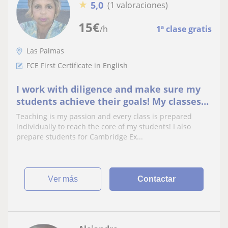
★
5,0
(1 valoraciones)
15
€
/h
1ª clase gratis
Las Palmas
FCE First Certificate in English
I work with diligence and make sure my
students achieve their goals! My classes
are for all ages from 3 year-olds to adults!
Teaching is my passion and every class is prepared
individually to reach the core of my students! I also
prepare students for Cambridge Ex...
ver más
Contactar