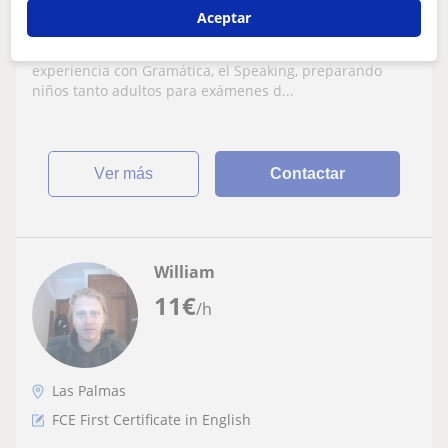
Aceptar
Doy clases de Ingles todos los niveles
Soy Profesora Nativa de Ingles con más de 10 años de
experiencia con Gramática, el Speaking, preparando
niños tanto adultos para exámenes d...
ver más
Contactar
William
11
€
/h
Las Palmas
FCE First Certificate in English