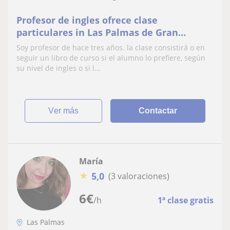
Profesor de ingles ofrece clase
particulares in Las Palmas de Gran
Canaria. Las clases se dan on-line o
Soy profesor de hace tres años. la clase consistirá o en
presenciales. La metodología incluye usar
seguir un libro de curso si el alumno lo prefiere, según
ejercicios de conversación o vocabulario
su nivel de ingles o si l...
sobre temas que al estudiante le
interesan y dejar que el alumno lle
ver más
Contactar
María
★
5,0
(3 valoraciones)
6
€
/h
1ª clase gratis
Las Palmas