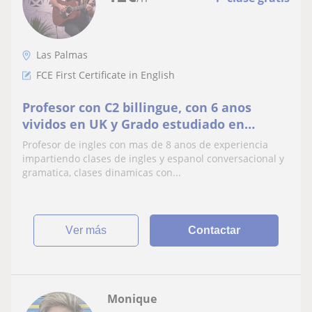
Las Palmas
FCE First Certificate in English
Profesor con C2 billingue, con 6 anos
vividos en UK y Grado estudiado en
Universidad en el centro de Londres busca
Profesor de ingles con mas de 8 anos de experiencia
dar clases de Ingles y conversacional
impartiendo clases de ingles y espanol conversacional y
gramatica, clases dinamicas con...
ver más
Contactar
Monique