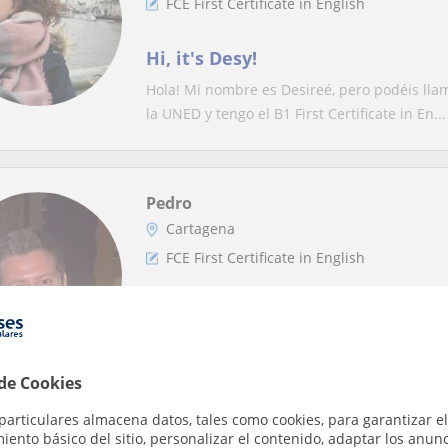
FCE First Certificate in English
Hi, it's Desy!
Hola! Mi nombre es Desireé, pero podéis lla
la UNED y tengo el B1 First Certificate in En...
Pedro
Cartagena
FCE First Certificate in English
Profesor de Inglés se ofrece para 
particulares de inglés
Soy estudiante de cuarto de magisterio. Mi e
 de Cookies
clases de conversación o preparación para in
particulares almacena datos, tales como cookies, para garantizar el
ento básico del sitio, personalizar el contenido, adaptar los anunc