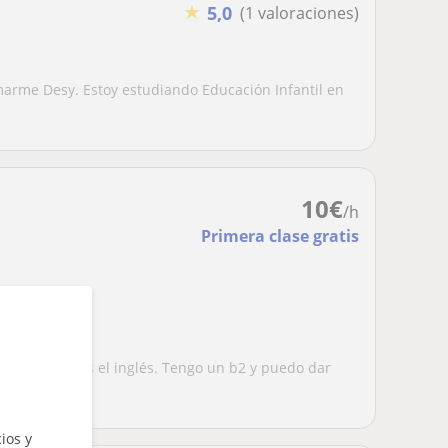
★
5,0
(1 valoraciones)
marme Desy. Estoy estudiando Educación Infantil en
10
€
/h
Primera clase gratis
dar clases
specialidad es el inglés. Tengo un b2 y puedo dar
s...
ios y