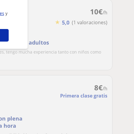
10
€
/h
ies
y
★
5,0
(1 valoraciones)
lescentes y adultos
ses, tengo mucha experiencia tanto con niños como
8
€
/h
Primera clase gratis
con plena
la hora