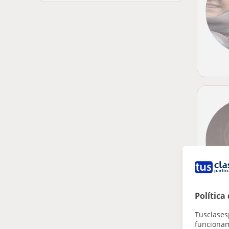
Política
Tusclases
funcionami