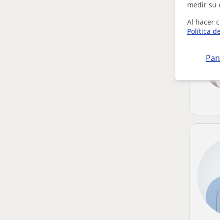
medir su 
Al hacer c
Política d
Pan