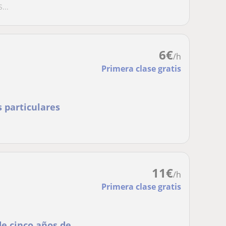
...
6
€
/h
Primera clase gratis
s particulares
11
€
/h
Primera clase gratis
de cinco años de