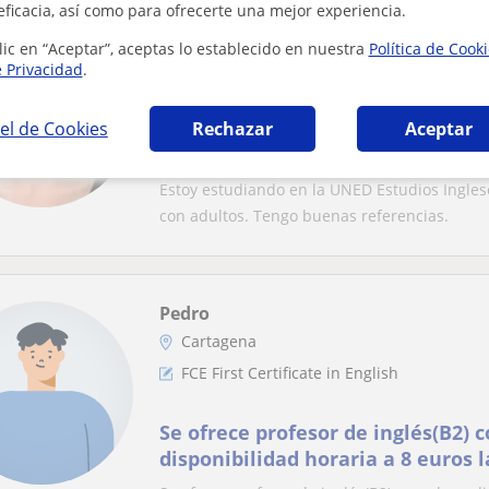
eficacia, así como para ofrecerte una mejor experiencia.
Ligia
lic en “Aceptar”, aceptas lo establecido en nuestra
Política de Cook
Cartagena
e Privacidad
.
FCE First Certificate in English
el de Cookies
Rechazar
Aceptar
Clases de ingles para niños , ado
Estoy estudiando en la UNED Estudios Ingle
con adultos. Tengo buenas referencias.
Pedro
Cartagena
FCE First Certificate in English
Se ofrece profesor de inglés(B2) 
disponibilidad horaria a 8 euros 