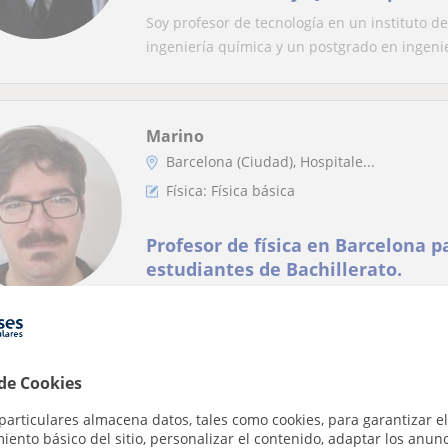
Soy profesor de tecnología en un instituto d
ingeniería química y un postgrado en ingenier
Marino
Barcelona (Ciudad), Hospitale...
Física: Física básica
Profesor de física en Barcelona p
estudiantes de Bachillerato.
Enseño física con ejemplos prácticos y reales
fundamentos de las leyes físicas. También los
 de Cookies
John
particulares almacena datos, tales como cookies, para garantizar el
ento básico del sitio, personalizar el contenido, adaptar los anunc
Cardedeu, La Llagosta, Poliny...