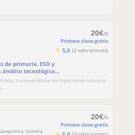
.
20
€
/h
Primera clase gratis
★
5,0
(2 valoraciones)
os de primaria, ESO y
n ámbito tecnológico,
cnología
triales. Cursando Màster de Organización Industrial.
...
20
€
/h
Primera clase gratis
, Geoquímica, Química
★
5,0
(3 valoraciones)