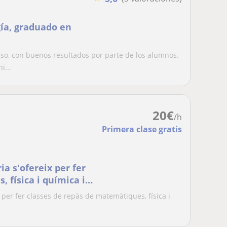
gía, graduado en
so, con buenos resultados por parte de los alumnos.
i...
20
€
/h
Primera clase gratis
ia s'ofereix per fer
 física i química i
lerat
 per fer classes de repàs de matemàtiques, física i