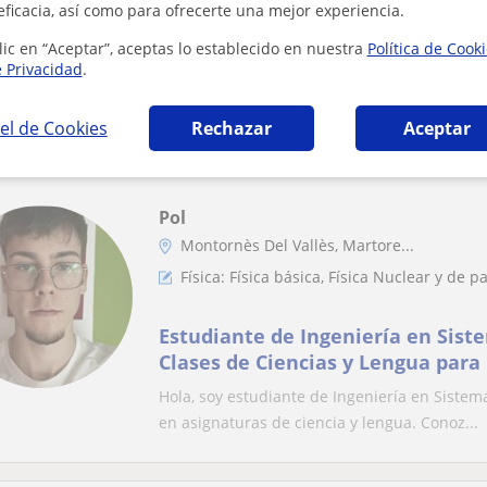
eficacia, así como para ofrecerte una mejor experiencia.
Física: Física básica
lic en “Aceptar”, aceptas lo establecido en nuestra
Política de Cook
e Privacidad
.
Clases de Fisica y Matematica
Clases de fisica y matematica a todos los niv
el de Cookies
Rechazar
Aceptar
Pol
Montornès Del Vallès, Martore...
Física: Física básica, Física Nuclear y de p
Estudiante de Ingeniería en Siste
Clases de Ciencias y Lengua par
Hola, soy estudiante de Ingeniería en Sistem
en asignaturas de ciencia y lengua. Conoz...