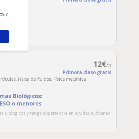
ies
y
eles
12
€
/h
Primera clase gratis
artículas, Física de fluidos, Física mecánica
mas Biológicos:
a ESO o menores
as Biológicos y tengo experiencia en ayudar a jóvenes