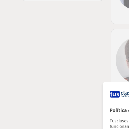
Política
Tusclases
funcionami