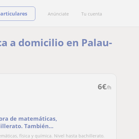
particulares
Anúnciate
Tu cuenta
ca a domicilio en Palau-
6
€
/h
 hora de matemáticas,
hillerato. También
edio amb
máticas, física y química. Nivel hasta bachillerato.