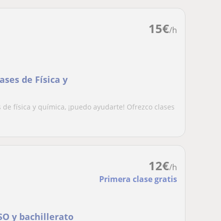
15
€
/h
ases de Física y
s de física y química, ¡puedo ayudarte! Ofrezco clases
12
€
/h
Primera clase gratis
SO y bachillerato