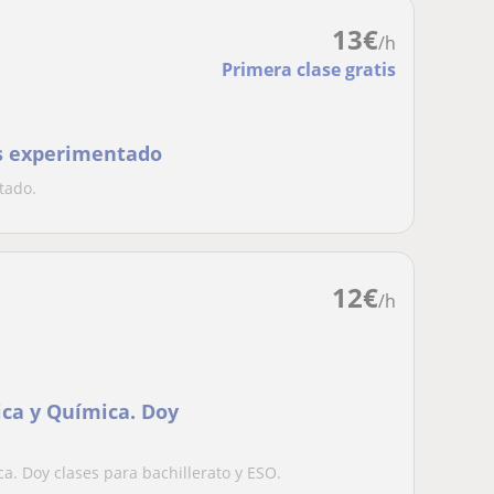
13
€
/h
Primera clase gratis
les experimentado
tado.
12
€
/h
ica y Química. Doy
a. Doy clases para bachillerato y ESO.