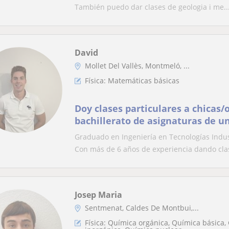
También puedo dar clases de geologia i me..
David
Mollet Del Vallès, Montmeló, ...
Física: Matemáticas básicas
Doy clases particulares a chicas/
bachillerato de asignaturas de u
así como matemáticas, física, te
Graduado en Ingeniería en Tecnologías Indus
Con más de 6 años de experiencia dando clas
Josep Maria
Sentmenat, Caldes De Montbui,...
Física: Química orgánica, Química básica