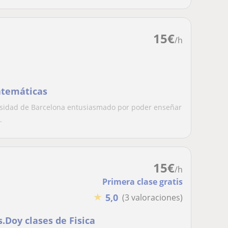
15
€
/h
Matemáticas
ersidad de Barcelona entusiasmado por poder enseñar
.
15
€
/h
Primera clase gratis
★
5,0
(3 valoraciones)
Doy clases de Fisica