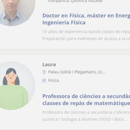
inorgánica, Química nuclear
Doctor en Física, máster en Ener
Ingeniería Física
10 años de experiencia dando clases de repa
Preparación para exámenes de acceso a la un
Laura
Palau-Solità I Plegamans, Lli...
Física
Professora de ciències a secundàr
classes de repàs de matemàtiques,
biologia a alumnes d'ESO i Batxil
Professora de ciències a secundària s'ofereix
química i biologia a alumnes d'ESO i Batxi...