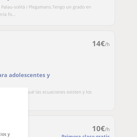
e Palau-solità i Plegamans.Tengo un grado en
ía fo...
14
€
/h
ara adolescentes y
. Explico por qué las ecuaciones existen y los
 u...
10
€
/h
ios y
Primera clase gratis