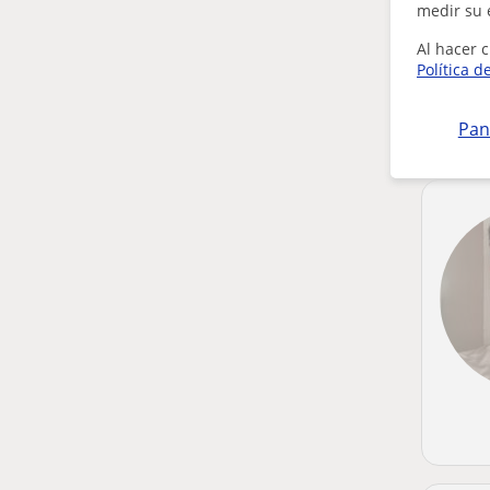
medir su 
Al hacer c
Política d
Pan