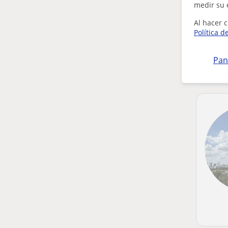
medir su 
Al hacer c
Política d
Pan