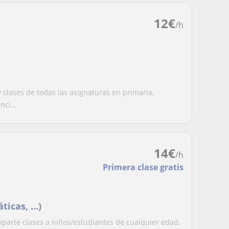
12
€
/h
 clases de todas las asignaturas en primaria,
nci...
14
€
/h
Primera clase gratis
icas, ...)
mparte clases a niños/estudiantes de cualquier edad.