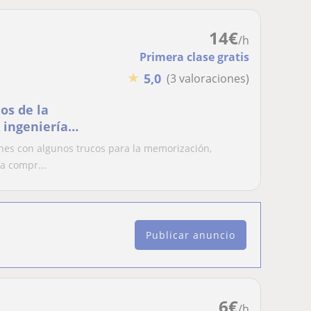
14
€
/h
Primera clase gratis
★
5,0
(3 valoraciones)
os de la
 ingeniería
do clases de
nes con algunos trucos para la memorización,
udando con técnicas
a compr...
 bachillerato
Publicar anuncio
6
€
/h