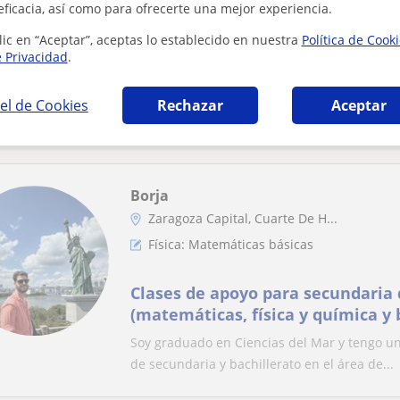
eficacia, así como para ofrecerte una mejor experiencia.
lic en “Aceptar”, aceptas lo establecido en nuestra
Política de Cook
Profesor de Biología, Química, Fí
e Privacidad
.
Geología, apto para todos los niv
Bachillerato.
Soy graduado en Biotecnología por la Univer
el de Cookies
Rechazar
Aceptar
Biología Molecular y Biomedicina por la Unive
Borja
Zaragoza Capital, Cuarte De H...
Física: Matemáticas básicas
Clases de apoyo para secundaria 
(matemáticas, física y química y 
Soy graduado en Ciencias del Mar y tengo un 
de secundaria y bachillerato en el área de...