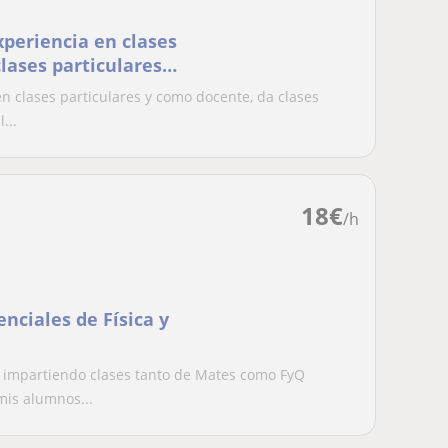
xperiencia en clases
lases particulares
idad de tardes y fines
n clases particulares y como docente, da clases
...
18
€
/h
enciales de Física y
o impartiendo clases tanto de Mates como FyQ
is alumnos...