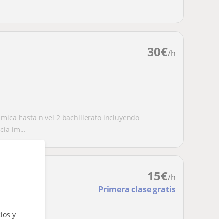
30
€
/h
imica hasta nivel 2 bachillerato incluyendo
ia im...
15
€
/h
Primera clase gratis
ios y