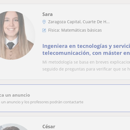
Sara
Zaragoza Capital, Cuarte De H...
Física: Matemáticas básicas
Ingeniera en tecnologías y servici
telecomunicación, con máster en
biomédica.Experiencia impartien
Mi metodología se basa en breves explicacio
matemáticas, física, así como ay
seguido de preguntas para verificar que se h
de estudio, tanto de ESO como de
ca un anuncio
a un anuncio y los profesores podrán contactarte
César