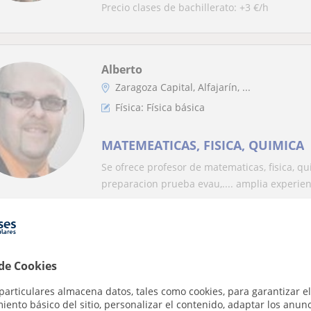
Precio clases de bachillerato: +3 €/h
Alberto
Zaragoza Capital, Alfajarín, ...
Física: Física básica
MATEMEATICAS, FISICA, QUIMICA
Se ofrece profesor de matematicas, fisica, qu
preparacion prueba evau,.... amplia experienc
Diego
 de Cookies
En línea
Zaragoza Ciudad, Cuarte De Hu...
particulares almacena datos, tales como cookies, para garantizar el
ento básico del sitio, personalizar el contenido, adaptar los anunc
Física: Matemáticas básicas