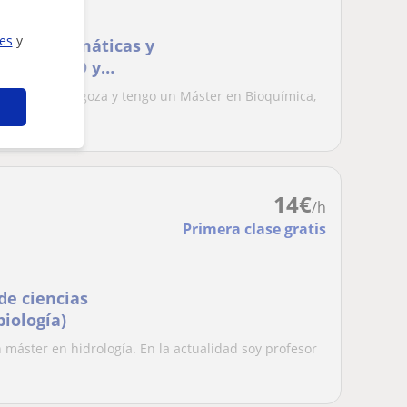
ies
y
sica, Matemáticas y
eles de ESO y
sidad de Zaragoza y tengo un Máster en Bioquímica,
...
14
€
/h
Primera clase gratis
de ciencias
biología)
máster en hidrología. En la actualidad soy profesor