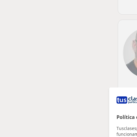
Política
Tusclases
funcionami