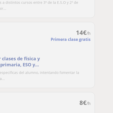
a distintos cursos entre 3º de la E.S.O y 2º de
r...
14
€
/h
Primera clase gratis
clases de física y
(primaria, ESO y
específicas del alumno, intentando fomentar la
a...
8
€
/h