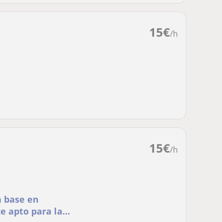
15
€
/h
15
€
/h
a base en
e apto para la