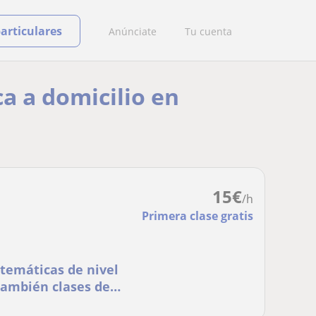
particulares
Anúnciate
Tu cuenta
ca a domicilio en
15
€
/h
Primera clase gratis
atemáticas de nivel
 también clases de