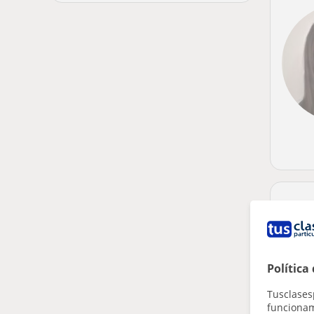
Política
Tusclases
funcionami