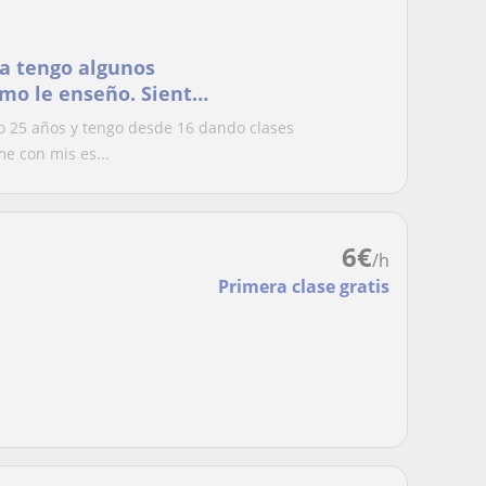
a tengo algunos
omo le enseño. Siento
alumnos. También
o 25 años y tengo desde 16 dando clases
me con mis es...
6
€
/h
Primera clase gratis