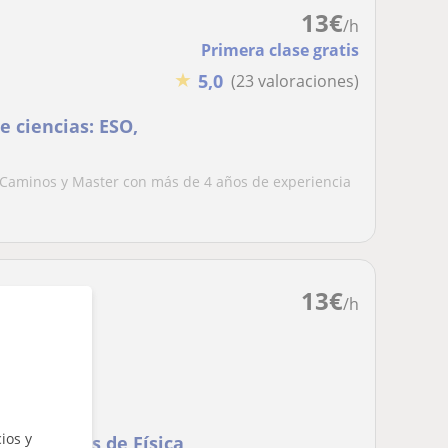
13
€
/h
Primera clase gratis
★
5,0
(23 valoraciones)
e ciencias: ESO,
e Caminos y Master con más de 4 años de experiencia
13
€
/h
ios y
articulares de Física