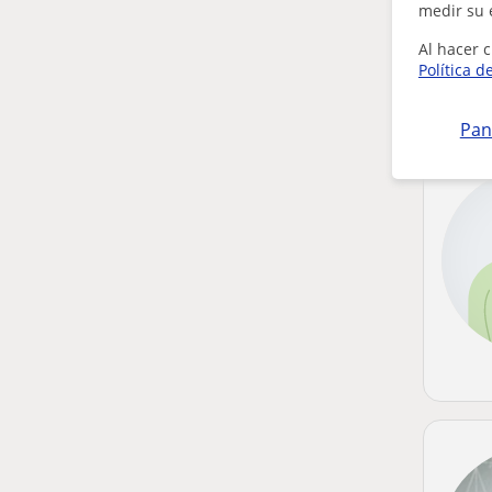
medir su 
Al hacer c
Política d
Pan