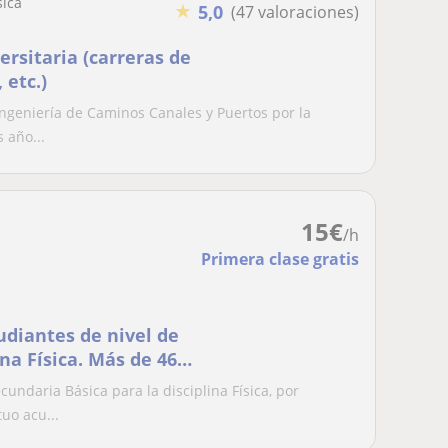
sica
★
5,0
(47 valoraciones)
ersitaria (carreras de
 etc.)
Ingeniería de Caminos Canales y Puertos por la
 año...
15
€
/h
Primera clase gratis
udiantes de nivel de
na Física. Más de 46
ar Máster
undaria Básica para la disciplina Física, por
uo acu...