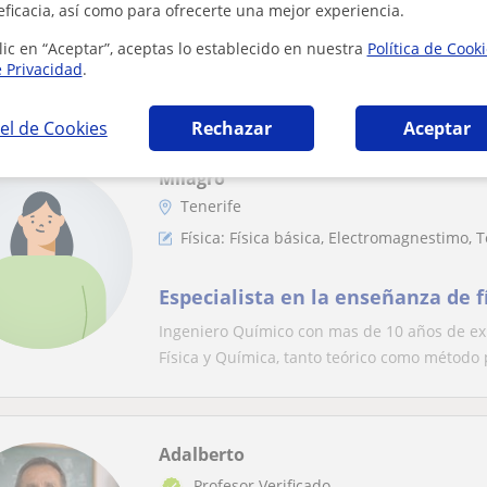
eficacia, así como para ofrecerte una mejor experiencia.
y Química (ESO y Bachillerato)
lic en “Aceptar”, aceptas lo establecido en nuestra
Política de Cook
Licenciado en Ciencias Ambientales y doctor
e Privacidad
.
experiencia de docencia a alumnos y alumnas
el de Cookies
Rechazar
Aceptar
Milagro
Tenerife
Física: Física básica, Electromagnestimo, T
Especialista en la enseñanza de f
Ingeniero Químico con mas de 10 años de exp
Física y Química, tanto teórico como método p
Adalberto
Profesor Verificado