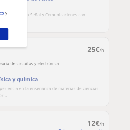
ies
y
 en Teoría de la Señal y Comunicaciones con
 de ESO y...
25
€
/h
eoría de circuitos y electrónica
ísica y química
eriencia en la enseñanza de materias de ciencias,
r...
12
€
/h