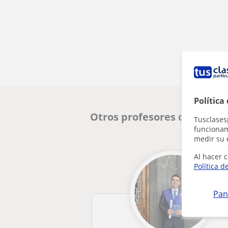
Política
Otros profesores de Física
Tusclases
funcionami
medir su 
Al hacer c
Política d
Pan