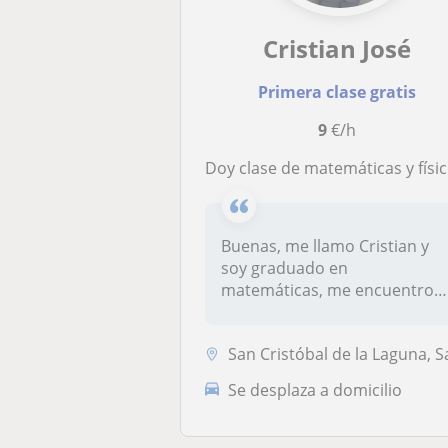
Cristian José
Primera clase gratis
9
€/h
Doy clase de matemáticas y física y química hasta el nivel de la ESO incluyendo esta
Buenas, me llamo Cristian y
soy graduado en
matemáticas, me encuentro
capacitado par...
San Cristóbal de la Laguna, Santa Cruz de Teneri
Se desplaza a domicilio