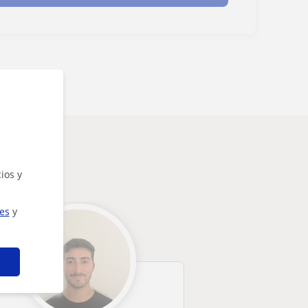
ios y
ies
y