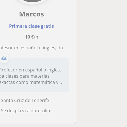
Marcos
Primera clase gratis
10
€/h
r en español o ingles, da clases para materias exactas como matemática y fisica. (Soy Estudiante de ingeniería). Tambien clases de ingles e informatica
Profesor en español o ingles,
da clases para materias
exactas como matemática y
fisi...
Santa Cruz de Tenerife
Se desplaza a domicilio