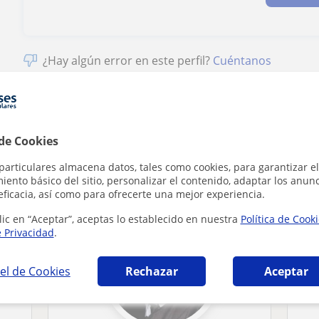
¿Hay algún error en este perfil?
Cuéntanos
 de Cookies
 en Tenerife que pueden interesarte
particulares almacena datos, tales como cookies, para garantizar el
ento básico del sitio, personalizar el contenido, adaptar los anunc
eficacia, así como para ofrecerte una mejor experiencia.
lic en “Aceptar”, aceptas lo establecido en nuestra
Política de Cook
e Privacidad
.
el de Cookies
Rechazar
Aceptar