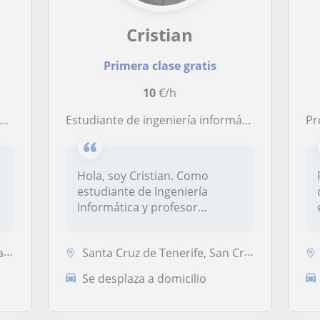
Cristian
Primera clase gratis
10
€/h
Estudiante de ingeniería informática con gran pasión por la enseñanza y conocimiento en matemáticas, física y geografía.
Profeso
Hola, soy Cristian. Como
estudiante de Ingeniería
Informática y profesor
particular...
fe
Santa Cruz de Tenerife, San Cristóbal de la Laguna
Se desplaza a domicilio