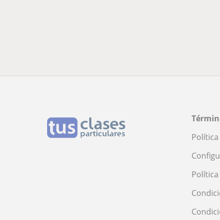
Términ
Polític
Configu
Polític
Condici
Condic