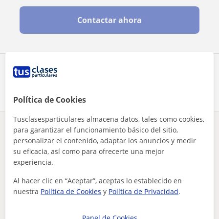
Contactar ahora
Comparte a este profesor
Política de Cookies
Tusclasesparticulares almacena datos, tales como cookies,
para garantizar el funcionamiento básico del sitio,
¿Hay algún error en este perfil?
Cuéntanos
personalizar el contenido, adaptar los anuncios y medir
su eficacia, así como para ofrecerte una mejor
Tus clases particulares
A domicilio
ESO
Gipuzkoa
experiencia.
he sido alumna de particulares, ahora me toca a mi ser el ap...
Al hacer clic en “Aceptar”, aceptas lo establecido en
Otros profesores de ESO en Donostia-San
nuestra
Política de Cookies
y
Política de Privacidad
.
Sebastián que pueden interesarte
Panel de Cookies