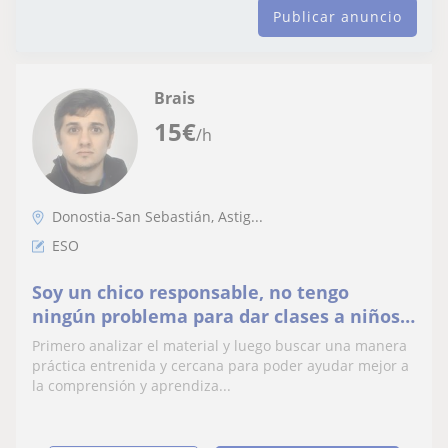
Publicar anuncio
Brais
15
€
/h
Donostia-San Sebastián, Astig...
ESO
Soy un chico responsable, no tengo
ningún problema para dar clases a niños
de primaria, la ESO o bachiller
Primero analizar el material y luego buscar una manera
práctica entrenida y cercana para poder ayudar mejor a
la comprensión y aprendiza...