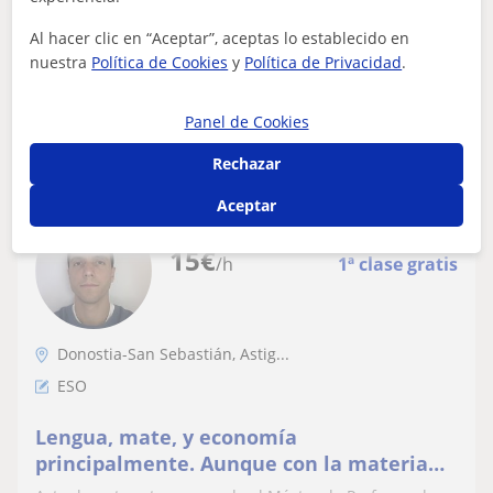
con la que aprendes, si no les gusta la materia, es
secundario… Si nos llevamos bien, c...
Al hacer clic en “Aceptar”, aceptas lo establecido en
nuestra
Política de Cookies
y
Política de Privacidad
.
ver más
Contactar
Panel de Cookies
Rechazar
Aceptar
Javier
15
€
/h
1ª clase gratis
Donostia-San Sebastián, Astig...
ESO
Lengua, mate, y economía
principalmente. Aunque con la materia
me amoldo a lo que se necesite