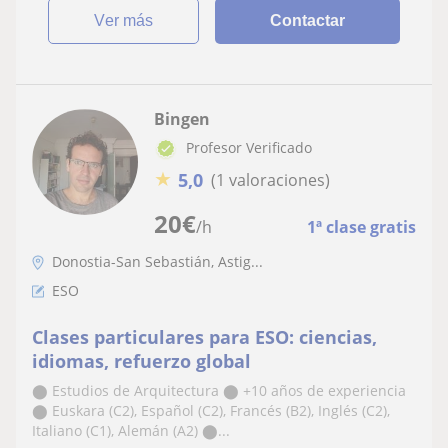
ver más
Contactar
Bingen
Profesor Verificado
★
5,0
(1 valoraciones)
20
€
/h
1ª clase gratis
Donostia-San Sebastián, Astig...
ESO
Clases particulares para ESO: ciencias,
idiomas, refuerzo global
⬤ Estudios de Arquitectura ⬤ +10 años de experiencia
⬤ Euskara (C2), Español (C2), Francés (B2), Inglés (C2),
Italiano (C1), Alemán (A2) ⬤...