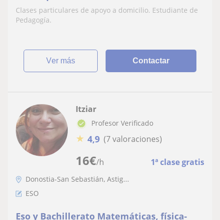
Clases particulares de apoyo a domicilio. Estudiante de
Pedagogía.
ver más
Contactar
Itziar
Profesor Verificado
★
4,9
(7 valoraciones)
16
€
/h
1ª clase gratis
Donostia-San Sebastián, Astig...
ESO
Eso y Bachillerato Matemáticas, física-