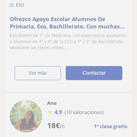
ESO
Ofrezco Apoyo Escolar Alumnos De
Primaria, Eso, Bachillerato. Con muchas
ganas de ayudar
Estudiante de 5° de Medicina, con experiencia ayudando
a alumnos de 3° y 4° de la ESO y 1° y 2° de Bachillerato.
Mediante las clases intent...
ver más
Contactar
Ane
★
4,9
(10 valoraciones)
18
€
/h
1ª clase gratis