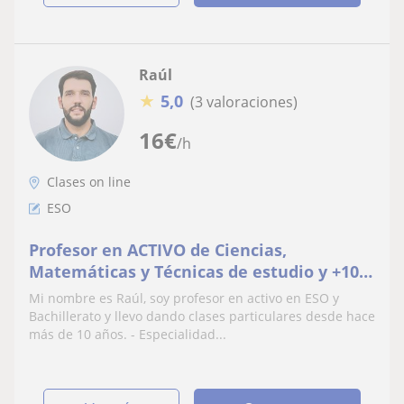
Raúl
★
5,0
(3 valoraciones)
16
€
/h
Clases on line
ESO
Profesor en ACTIVO de Ciencias,
Matemáticas y Técnicas de estudio y +10
años de experiencia en Clases
Mi nombre es Raúl, soy profesor en activo en ESO y
Particulares. Clases on-line
Bachillerato y llevo dando clases particulares desde hace
más de 10 años. - Especialidad...