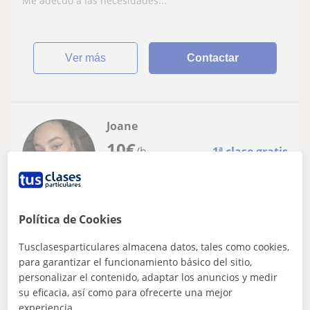
Me adecuo a las necesidades...
ver más
Contactar
Joane
10
€
/h
1ª clase gratis
Donostia-San Sebastián
Política de Cookies
ESO
Tusclasesparticulares almacena datos, tales como cookies,
He sido alumna de particulares, ahora me
para garantizar el funcionamiento básico del sitio,
toca a mi ser el apoyo!
personalizar el contenido, adaptar los anuncios y medir
su eficacia, así como para ofrecerte una mejor
Lo mas importante es sentirte cómodo con la persona
experiencia.