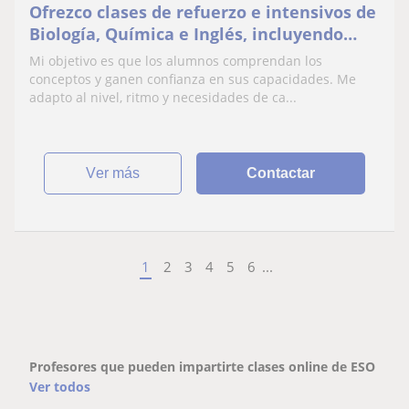
Ofrezco clases de refuerzo e intensivos de
Biología, Química e Inglés, incluyendo
expresión oral y escrita o gramática.
Mi objetivo es que los alumnos comprendan los
conceptos y ganen confianza en sus capacidades. Me
adapto al nivel, ritmo y necesidades de ca...
ver más
Contactar
1
2
3
4
5
6
...
Profesores que pueden impartirte clases online de ESO
Ver todos