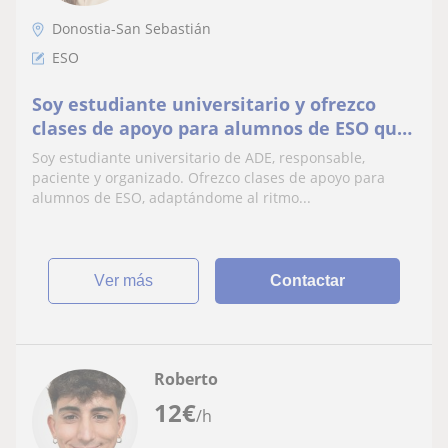
Donostia-San Sebastián
ESO
Soy estudiante universitario y ofrezco
clases de apoyo para alumnos de ESO que
quieran mejorar tanto en sus asignaturas
Soy estudiante universitario de ADE, responsable,
paciente y organizado. Ofrezco clases de apoyo para
alumnos de ESO, adaptándome al ritmo...
ver más
Contactar
Roberto
12
€
/h