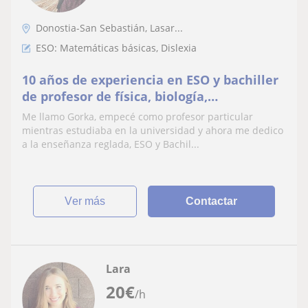
Donostia-San Sebastián, Lasar...
ESO: Matemáticas básicas, Dislexia
10 años de experiencia en ESO y bachiller
de profesor de física, biología,
matemáticas y en clase de diversidad. 7
Me llamo Gorka, empecé como profesor particular
como particular
mientras estudiaba en la universidad y ahora me dedico
a la enseñanza reglada, ESO y Bachil...
ver más
Contactar
Lara
20
€
/h