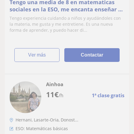
Tengo una media de 8 en matematicas
sociales en la ESO, me encanta enseñar y
aprender de los niños. Soy responsable.
Tengo experiencia cuidando a niños y ayudándoles con
la materia, me gusta y me entretiene. Es una nueva
forma de aprender, y puedo hacer di...
ver más
Contactar
Ainhoa
11
€
/h
1ª clase gratis
Hernani, Lasarte-Oria, Donost...
ESO: Matemáticas básicas