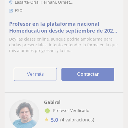
Lasarte-Oria, Hernani, Urniet...
ESO
Profesor en la plataforma nacional
Homeducation desde septiembre de 2025,
imparto asignaturas de la ESO y
Doy las clases online, aunque podría amoldarme para
bachillerato
darlas presenciales. Intento entender la forma en la que
mis alumnos progresan, y la im...
ver más
Contactar
Gabirel
Profesor Verificado
★
5,0
(4 valoraciones)