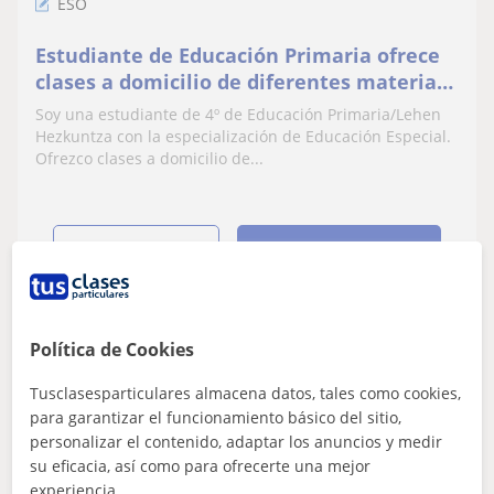
ESO
Estudiante de Educación Primaria ofrece
clases a domicilio de diferentes materias
(Primaria-ESO)
Soy una estudiante de 4º de Educación Primaria/Lehen
Hezkuntza con la especialización de Educación Especial.
Ofrezco clases a domicilio de...
ver más
Contactar
Política de Cookies
Marin
10
€
Tusclasesparticulares almacena datos, tales como cookies,
/h
1ª clase gratis
para garantizar el funcionamiento básico del sitio,
personalizar el contenido, adaptar los anuncios y medir
su eficacia, así como para ofrecerte una mejor
Donostia-San Sebastián, Astig...
experiencia.