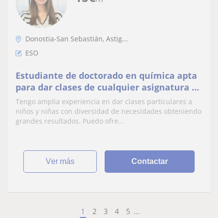
Donostia-San Sebastián, Astig...
ESO
Estudiante de doctorado en química apta
para dar clases de cualquier asignatura y
edad. Muchos años de experiencia.
Tengo amplia experiencia en dar clases particulares a
niños y niñas con diversidad de necesidades obteniendo
grandes resultados. Puedo ofre...
ver más
Contactar
1
2
3
4
5
...