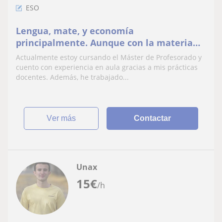
ESO
Lengua, mate, y economía
principalmente. Aunque con la materia
me amoldo a lo que se necesite
Actualmente estoy cursando el Máster de Profesorado y
cuento con experiencia en aula gracias a mis prácticas
docentes. Además, he trabajado...
ver más
Contactar
Unax
15
€
/h