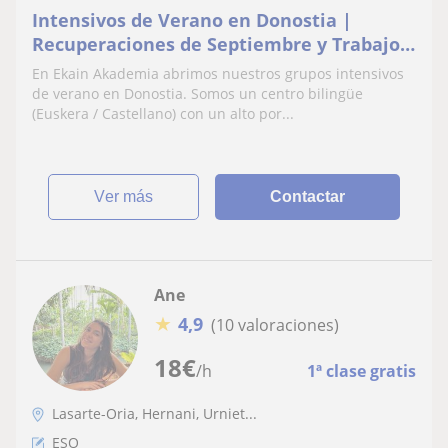
Intensivos de Verano en Donostia |
Recuperaciones de Septiembre y Trabajos
de Verano
En Ekain Akademia abrimos nuestros grupos intensivos
de verano en Donostia. Somos un centro bilingüe
(Euskera / Castellano) con un alto por...
ver más
Contactar
Ane
★
4,9
(10 valoraciones)
18
€
/h
1ª clase gratis
Lasarte-Oria, Hernani, Urniet...
ESO