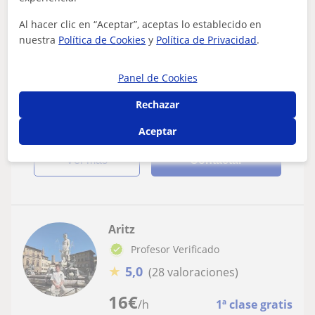
ESO: Matemáticas básicas
Al hacer clic en “Aceptar”, aceptas lo establecido en
nuestra
Política de Cookies
y
Política de Privacidad
.
Profesor para apoyo en mates, fisica y
quimica
Panel de Cookies
Doy clases de apoyo en matemáticas/fisica/quimica para
estudiantes jovenes.
Rechazar
Aceptar
ver más
Contactar
Aritz
Profesor Verificado
★
5,0
(28 valoraciones)
16
€
/h
1ª clase gratis