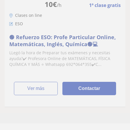
10
€
/h
1ª clase gratis
Clases on line
ESO
🟢 Refuerzo ESO: Profe Particular Online,
Matemáticas, Inglés, Química🟢💻
LLegó la hora de Preparar tus exámenes y necesitas
ayuda?✔️ Profesora Online de MATEMÁTICAS, FÍSICA
QUÍMICA Y MÁS ⭐ Whatsapp 692*064*355✔️C...
ver más
Contactar