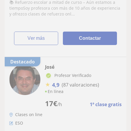
Bachillerato y Pruebas para adultos 📚
📚 Refuerzo escolar a mitad de curso – Aún estamos a
¡Infórmate ya!
tiempoSoy profesora con más de 10 años de experiencia
y ofrezco clases de refuerzo onl...
ver más
Contactar
Destacado
José
Profesor Verificado
★
4,9
(87 valoraciones)
En línea
17
€
/h
1ª clase gratis
Clases on line
ESO