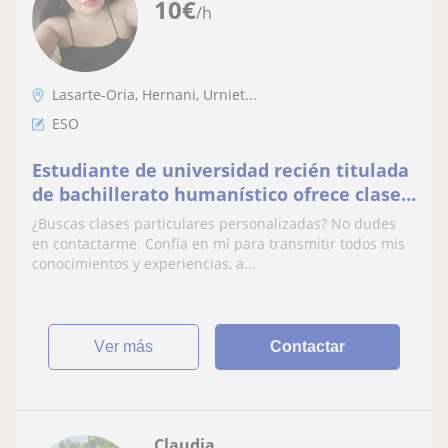
10
€
/h
Lasarte-Oria, Hernani, Urniet...
ESO
Estudiante de universidad recién titulada
de bachillerato humanístico ofrece clases
particulares de manera presencial y
¿Buscas clases particulares personalizadas? No dudes
digital.
en contactarme. Confía en mí para transmitir todos mis
conocimientos y experiencias, a...
ver más
Contactar
Claudia