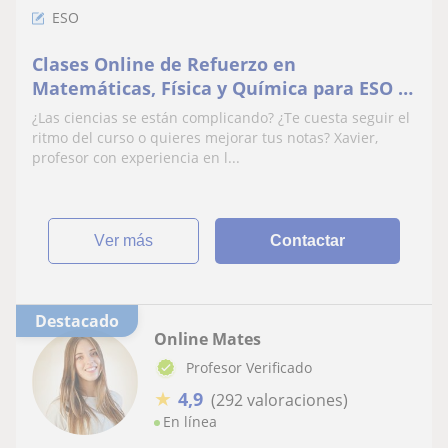
ESO
Clases Online de Refuerzo en
Matemáticas, Física y Química para ESO –
Profesor Xavier
¿Las ciencias se están complicando? ¿Te cuesta seguir el
ritmo del curso o quieres mejorar tus notas? Xavier,
profesor con experiencia en l...
ver más
Contactar
Destacado
Online Mates
Profesor Verificado
★
4,9
(292 valoraciones)
En línea