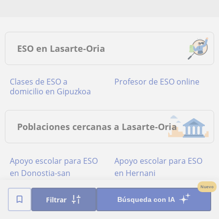
ESO en Lasarte-Oria
Clases de ESO a
Profesor de ESO online
domicilio en Gipuzkoa
Poblaciones cercanas a Lasarte-Oria
Apoyo escolar para ESO
Apoyo escolar para ESO
en Donostia-san
en Hernani
Sebastián
Nuevo
Filtrar
Búsqueda con IA
Apoyo escolar para ESO
Apoyo escolar para ESO
en Lezo
en Urnieta