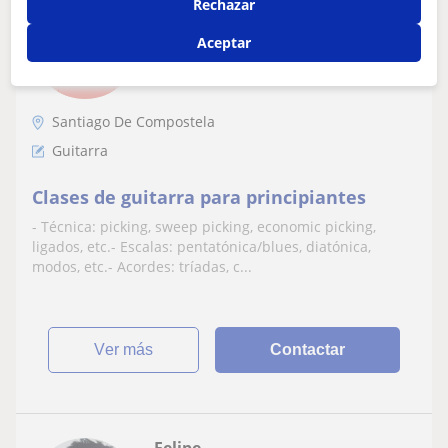
Esteban
Rechazar
15
€
/h
1ª clase gratis
Aceptar
Santiago De Compostela
Guitarra
Clases de guitarra para principiantes
- Técnica: picking, sweep picking, economic picking,
ligados, etc.- Escalas: pentatónica/blues, diatónica,
modos, etc.- Acordes: tríadas, c...
ver más
Contactar
Felipe