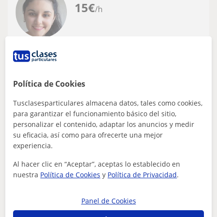
15
€
/h
Santiago De Compostela
Guitarra
Política de Cookies
soy una profesional dedicada a mis
alumnos y a mi profesión
Tusclasesparticulares almacena datos, tales como cookies,
Estaré impartiendo un método de aprendizaje de fácil
para garantizar el funcionamiento básico del sitio,
aplicación, donde él estudiante notará en pocas clases el
personalizar el contenido, adaptar los anuncios y medir
desarrollo de sus conocimien...
su eficacia, así como para ofrecerte una mejor
experiencia.
Al hacer clic en “Aceptar”, aceptas lo establecido en
ver más
Contactar
nuestra
Política de Cookies
y
Política de Privacidad
.
Panel de Cookies