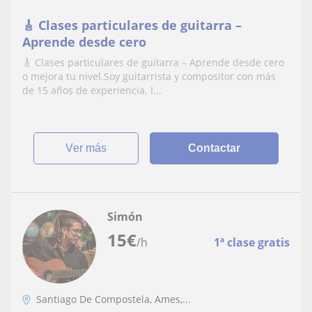
🎸 Clases particulares de guitarra –
Aprende desde cero
🎸 Clases particulares de guitarra – Aprende desde cero
o mejora tu nivel.Soy guitarrista y compositor con más
de 15 años de experiencia. I...
ver más
Contactar
Simón
15
€
/h
1ª clase gratis
Santiago De Compostela, Ames,...