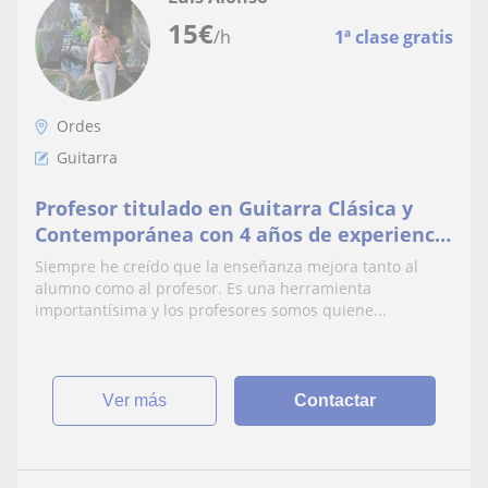
15
€
/h
1ª clase gratis
Ordes
Guitarra
Profesor titulado en Guitarra Clásica y
Contemporánea con 4 años de experiencia
en la docencia en diversas edades.
Siempre he creído que la enseñanza mejora tanto al
alumno como al profesor. Es una herramienta
importantísima y los profesores somos quiene...
ver más
Contactar