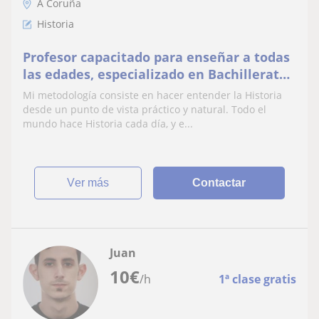
A Coruña
Historia
Profesor capacitado para enseñar a todas
las edades, especializado en Bachillerato
y exámenes de acceso a la universidad.
Mi metodología consiste en hacer entender la Historia
desde un punto de vista práctico y natural. Todo el
mundo hace Historia cada día, y e...
ver más
Contactar
Juan
10
€
/h
1ª clase gratis