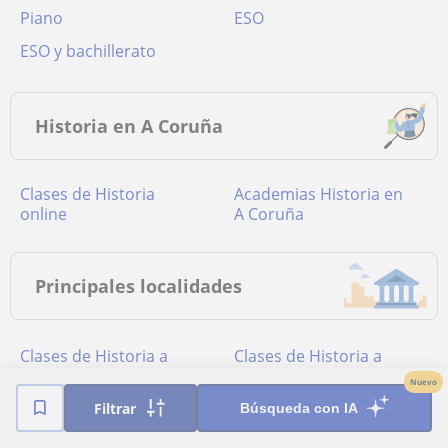
Piano
ESO
ESO y bachillerato
Historia en A Coruña
Clases de Historia
academias Historia en
online
A Coruña
Principales localidades
Clases de Historia a
Clases de Historia a
domicilio en Coruña (A)
domicilio en Ames
Nuevo
Filtrar
Búsqueda con IA
Clases de Historia a
Clases de Historia a
domicilio en Ares
domicilio en Brión