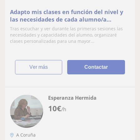
Adapto mis clases en función del nivel y
las necesidades de cada alumno/a
proporcionando todo el material
Tras escuchar y ver durante las primeras sesiones las
necesario para una mejor obtención de
necesidades y capacidades del alumno, organizaré
conocimientos.
clases personalizadas para una mayor...
ver más
Contactar
Esperanza Hermida
10
€
/h
A Coruña