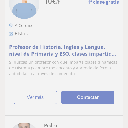
10
€
/h
1ª clase gratis
A Coruña
Historia
Profesor de Historia, Inglés y Lengua,
nivel de Primaria y ESO, clases impartidas
por parte de un estudiante en tercero de
Si buscas un profesor con que imparta clases dinámicas
carrera
de Historia (siempre me encantó y aprendo de forma
autodidacta a través de contenido...
ver más
Contactar
Pedro