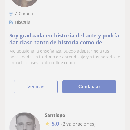
A Coruña
Historia
Soy graduada en historia del arte y podría
dar clase tanto de historia como de
historia del arte a estudiantes de la Eso y
Me apasiona la enseñanza, puedo adaptarme a tus
Universad
necesidades, a tu ritmo de aprendizaje y a tus horarios e
impartir clases tanto online como...
ver más
Contactar
Santiago
★
5,0
(2 valoraciones)