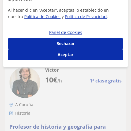
universidad de Santiago de Compostela.
Actualmente estoy acabando mis estudios universitarios
Me ofrezco a dar clases sobre cualquier
Al hacer clic en “Aceptar”, aceptas lo establecido en
de Historia por la universidad de Santiago de
nuestra
Política de Cookies
y
Política de Privacidad
.
época histórica
Compostela. Me ofrezco a dar clases so...
Panel de Cookies
ver más
Contactar
Rechazar
Aceptar
Víctor
10
€
/h
1ª clase gratis
A Coruña
Historia
Profesor de historia y geografía para