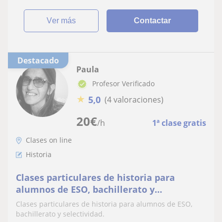
ver más
Contactar
Destacado
Paula
Profesor Verificado
★
5,0
(4 valoraciones)
20
€
/h
1ª clase gratis
Clases on line
Historia
Clases particulares de historia para
alumnos de ESO, bachillerato y
selectividad
Clases particulares de historia para alumnos de ESO,
bachillerato y selectividad.