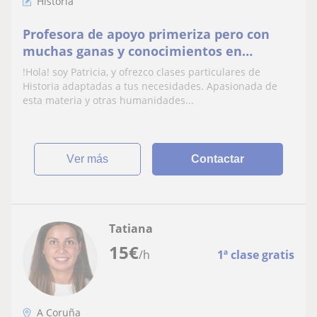
Historia
Profesora de apoyo primeriza pero con
muchas ganas y conocimientos en
Historia. También podría apoyar en tareas
!Hola! soy Patricia, y ofrezco clases particulares de
de Lengua Castellana y Lengua Gallega.
Historia adaptadas a tus necesidades. Apasionada de
Me adapto al horario y nivel necesario
esta materia y otras humanidades...
ver más
Contactar
Tatiana
15
€
/h
1ª clase gratis
A Coruña