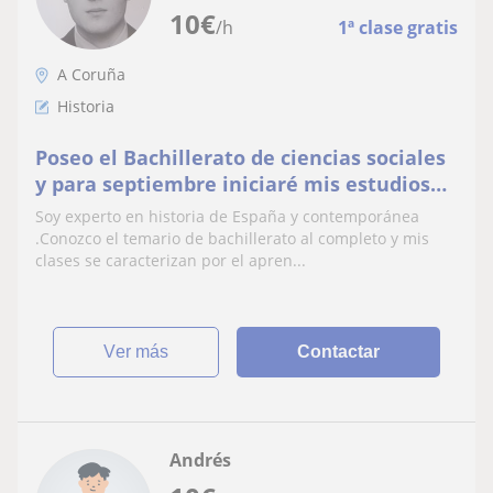
10
€
/h
1ª clase gratis
A Coruña
Historia
Poseo el Bachillerato de ciencias sociales
y para septiembre iniciaré mis estudios
de doble grado en derecho y ciencias
Soy experto en historia de España y contemporánea
políticas y de la administración pública
.Conozco el temario de bachillerato al completo y mis
.Poseo el B2 de inglés y conocimientos
clases se caracterizan por el apren...
básicos de alemán ,además del Celga 4 en
gallego y expe
ver más
Contactar
Andrés