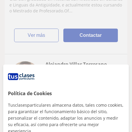
e Linguas da Antigüidade, e actualmente estou cursando
o Mestrado de Profesorado.Of...
ver más
Contactar
Alejandro Villar Torresano
6
€
/h
1ª clase gratis
Política de Cookies
A Coruña
Tusclasesparticulares almacena datos, tales como cookies,
Historia
para garantizar el funcionamiento básico del sitio,
personalizar el contenido, adaptar los anuncios y medir
Actualmente estoy acabando mis estudios
su eficacia, así como para ofrecerte una mejor
universitarios de Historia por la
experiencia.