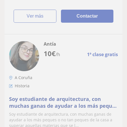
ver más
Contactar
Antía
10
€
/h
1ª clase gratis
A Coruña
Historia
Soy estudiante de arquitectura, con
muchas ganas de ayudar a los más peques
o no tan peques de la casa a superar
Soy estudiante de arquitectura, con muchas ganas de
aquellas materias que se le atascan.
ayudar a los más peques o no tan peques de la casa a
Primaria y Eso -historia, coñecemento,
superar aquellas materias que se l...