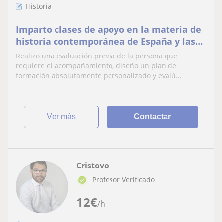
Historia
Imparto clases de apoyo en la materia de
historia contemporánea de España y las
Américas, para estudiantes de ESO y
Realizo una evaluación previa de la persona que
Bachillerato.
requiere el acompañamiento, diseño un plan de
formación absolutamente personalizado y evalú...
ver más
Contactar
Cristovo
Profesor Verificado
12
€
/h