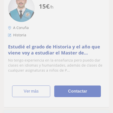
15
€
/h
A Coruña
Historia
Estudié el grado de Historia y el año que
viene voy a estudiar el Master de
profesorado de humanidades. También se
No tengo experiencia en la enseñanza pero puedo dar
inglés.
clases en idiomas y humanidades, además de clases de
cualquier asignaturas a niños de P...
ver más
Contactar