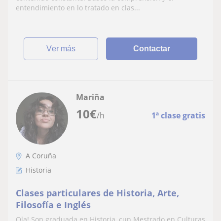
entendimiento en lo tratado en clas...
ver más
Contactar
Mariña
10
€
/h
1ª clase gratis
A Coruña
Historia
Clases particulares de Historia, Arte,
Filosofía e Inglés
Ola! Son graduada en Historia, cun Mestrado en Culturas