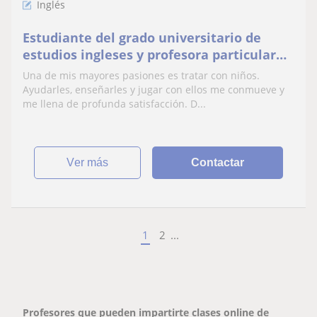
Inglés
Estudiante del grado universitario de
estudios ingleses y profesora particular
de niños.
Una de mis mayores pasiones es tratar con niños.
Ayudarles, enseñarles y jugar con ellos me conmueve y
me llena de profunda satisfacción. D...
ver más
Contactar
1
2
...
Profesores que pueden impartirte clases online de