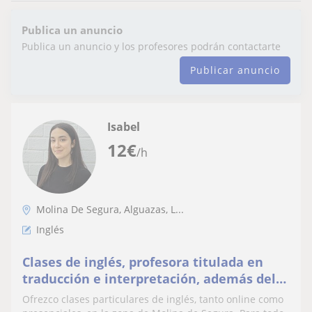
Publica un anuncio
Publica un anuncio y los profesores podrán contactarte
Publicar anuncio
Isabel
12
€
/h
Molina De Segura, Alguazas, L...
Inglés
Clases de inglés, profesora titulada en
traducción e interpretación, además del
máster de profesorado, con alto nivel de
Ofrezco clases particulares de inglés, tanto online como