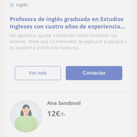
Inglés
Profesora de inglés graduada en Estudios
Ingleses con cuatro años de experiencia
en clases particulares
Me apasiona ayudar a entender cómo funcionan los
(presencial/telemático)
idiomas. Dime qué no entiendes, te explicaré el porqué y
te ayudaré a practicarlo hasta qu...
ver más
Contactar
Ana Sandoval
12
€
/h