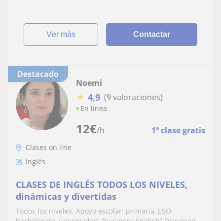
activities
ver más
Contactar
Destacado
Noemi
★
4,9
(9 valoraciones)
En línea
12
€
/h
1ª clase gratis
Clases on line
Inglés
CLASES DE INGLÉS TODOS LOS NIVELES,
dinámicas y divertidas
Todos los niveles. Apoyo escolar: primaria, ESO,
bachillerato, universidad, “business English”.Dispongo