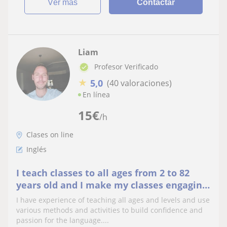
ver más
Contactar
Liam
Profesor Verificado
★
5,0
(40 valoraciones)
En línea
15
€
/h
Clases on line
Inglés
I teach classes to all ages from 2 to 82
years old and I make my classes engaging,
fun and interesting. I adapt my classes to
I have experience of teaching all ages and levels and use
suit the needs of the students and the
various methods and activities to build confidence and
desired results, using reading and writing
passion for the language....