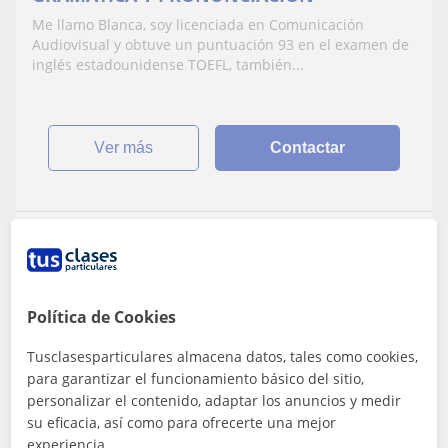
Me llamo Blanca, soy licenciada en Comunicación
Audiovisual y obtuve un puntuación 93 en el examen de
inglés estadounidense TOEFL, también...
ver más
Contactar
Nerea
9
€
/h
1ª clase gratis
Política de Cookies
Tusclasesparticulares almacena datos, tales como cookies,
Molina De Segura, Alguazas, L...
para garantizar el funcionamiento básico del sitio,
Inglés
personalizar el contenido, adaptar los anuncios y medir
su eficacia, así como para ofrecerte una mejor
Doy clases particulares de inglés a niveles
experiencia.