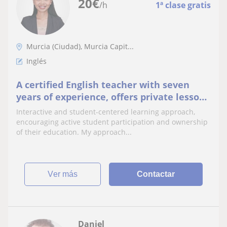
20
€
/h
1ª clase gratis
Murcia (Ciudad), Murcia Capit...
Inglés
A certified English teacher with seven
years of experience, offers private lessons
from beginner to advance level
Interactive and student-centered learning approach,
encouraging active student participation and ownership
of their education. My approach...
ver más
Contactar
Daniel