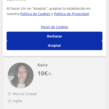
bajos-medios (A1-B2)
Al hacer clic en “Aceptar”, aceptas lo establecido en
Hola, soy Nerea y soy estudiante de Estudios Ingleses en
nuestra
Política de Cookies
y
Política de Privacidad
.
la UMU. Doy clases particulares de inglés a niveles
medios-bajos(A1-B2). Soy muy p...
Panel de Cookies
Rechazar
ver más
Contactar
Aceptar
Keira
10
€
/h
Murcia Ciudad
Inglés