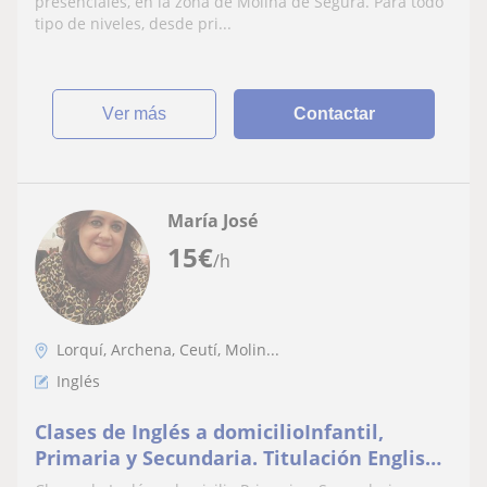
inglés (C2)
presenciales, en la zona de Molina de Segura. Para todo
tipo de niveles, desde pri...
ver más
Contactar
María José
15
€
/h
Lorquí, Archena, Ceutí, Molin...
Inglés
Clases de Inglés a domicilioInfantil,
Primaria y Secundaria. Titulación English
B1 Cambridge