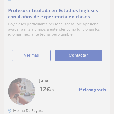
Profesora titulada en Estudios Ingleses
con 4 años de experiencia en clases
particulares de inglés y lengua castella y
Doy clases particulares personalizadas. Me apasiona
literatura
ayudar a mis alumnxs a entender cómo funcionan los
idiomas mediante teoría, pero tambié...
ver más
Contactar
Julia
12
€
/h
1ª clase gratis
Molina De Segura