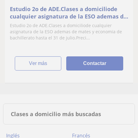
Estudio 2o de ADE.Clases a domiciliode
cualquier asignatura de la ESO ademas de
mates y economia de bachillerato hasta
Estudio 2o de ADE.Clases a domiciliode cualquier
el 31 de julio.Precio 10€/hora
asignatura de la ESO ademas de mates y economia de
bachillerato hasta el 31 de julio.Preci...
ver más
Contactar
Clases a domicilio más buscadas
Inglés
Francés