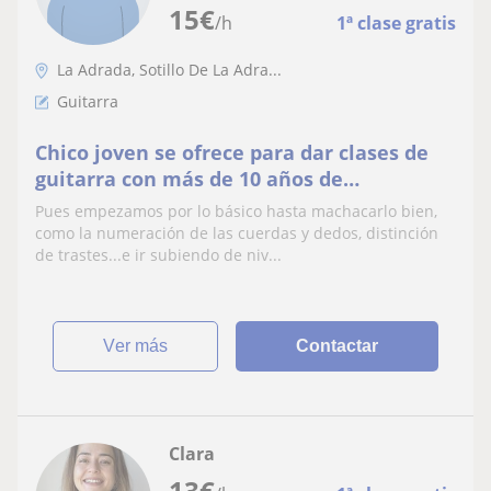
15
€
/h
1ª clase gratis
La Adrada, Sotillo De La Adra...
Guitarra
Chico joven se ofrece para dar clases de
guitarra con más de 10 años de
experiencia, con gran pasión por la
Pues empezamos por lo básico hasta machacarlo bien,
música y el deporte. Puedo enseñar a
como la numeración de las cuerdas y dedos, distinción
cualquier persona que tenga ganas de
de trastes...e ir subiendo de niv...
aprender y que tenga pasión por ello
ver más
Contactar
Clara
13
€