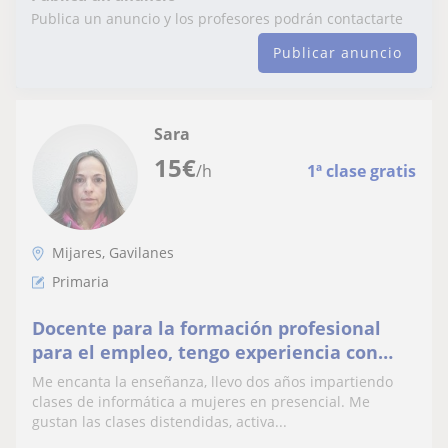
Publica un anuncio y los profesores podrán contactarte
Publicar anuncio
Sara
15
€
/h
1ª clase gratis
Mijares, Gavilanes
Primaria
Docente para la formación profesional
para el empleo, tengo experiencia con
mujeres desempl. Tb animadora
Me encanta la enseñanza, llevo dos años impartiendo
sociocultural en coles
clases de informática a mujeres en presencial. Me
gustan las clases distendidas, activa...