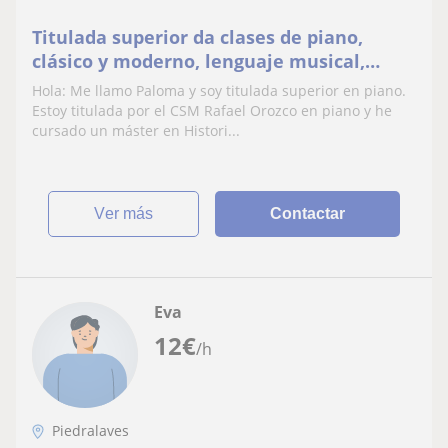
Titulada superior da clases de piano,
clásico y moderno, lenguaje musical,
preparación de pruebas
Hola: Me llamo Paloma y soy titulada superior en piano.
Estoy titulada por el CSM Rafael Orozco en piano y he
cursado un máster en Histori...
ver más
Contactar
Eva
12
€
/h
Piedralaves