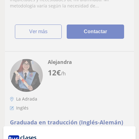
metodología varía según la necesidad de...
ver más
Contactar
Alejandra
12
€
/h
La Adrada
Inglés
Graduada en traducción (Inglés-Alemán)
con más de cinco años de experiencia
dando clases de inglés para todos los
En mi experiencia como profesora he procurado realizar