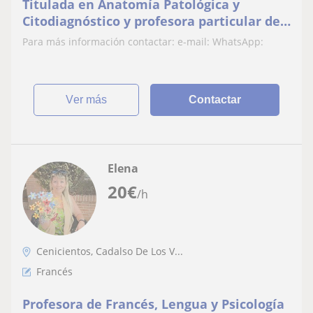
Titulada en Anatomía Patológica y
Citodiagnóstico y profesora particular de
asignaturas relacionadas con las ciencias
Para más información contactar: e-mail: WhatsApp:
de la salud.
ver más
Contactar
Elena
20
€
/h
Cenicientos, Cadalso De Los V...
Francés
Profesora de Francés, Lengua y Psicología