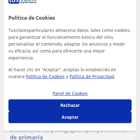
niveles.
clases y apuntes que se adapten al alumno, tanto a sus
gustos personales como a sus...
Política de Cookies
Tusclasesparticulares almacena datos, tales como cookies,
para garantizar el funcionamiento básico del sitio,
ver más
Contactar
personalizar el contenido, adaptar los anuncios y medir
su eficacia, así como para ofrecerte una mejor
experiencia.
Isabel
Al hacer clic en “Aceptar”, aceptas lo establecido en
nuestra
Política de Cookies
y
Política de Privacidad
.
8
€
/h
Panel de Cookies
Rechazar
San Martín De Valdeiglesias, ...
Primaria
Aceptar
Estudiante de pedagogía, apta para niños
de primaria