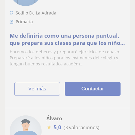
Sotillo De La Adrada
Primaria
Me definiria como una persona puntual,
que prepara sus clases para que los niños
tengan buenos resultados académicos
Haremos los deberes y prepararé ejercicios de repaso.
Prepararé a los niños para los exámenes del colegio y
tengan buenos resultados académ...
ver más
Contactar
Álvaro
★
5,0
(3 valoraciones)