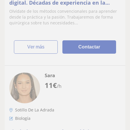
digital. Décadas de experiencia en la
formación de líderes de opinión, asesores
Olvídate de los métodos convencionales para aprender
y estudiantes
desde la práctica y la pasión. Trabajaremos de forma
quirúrgica sobre tus necesidades...
ver más
Contactar
Sara
11
€
/h
Sotillo De La Adrada
Biología