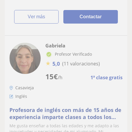
ver más
Contactar
Gabriela
Profesor Verificado
★
5,0
(11 valoraciones)
15
€
/h
1ª clase gratis
Casavieja
Inglés
Profesora de inglés con más de 15 años de
experiencia imparte clases a todos los
niveles. Tengo el Proficiency de
Me gusta enseñar a todas las edades y me adapto a las
Cambridge.
inquietudes y necesidades de mi alumnado. Mi