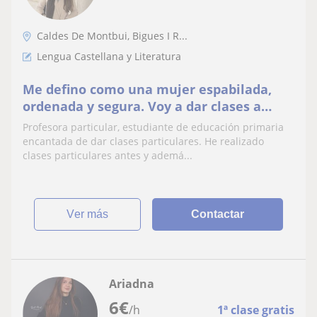
Caldes De Montbui, Bigues I R...
Lengua Castellana y Literatura
Me defino como una mujer espabilada,
ordenada y segura. Voy a dar clases a
niños y niñas de cualquier edad.
Profesora particular, estudiante de educación primaria
encantada de dar clases particulares. He realizado
clases particulares antes y ademá...
ver más
Contactar
Ariadna
6
€
/h
1ª clase gratis