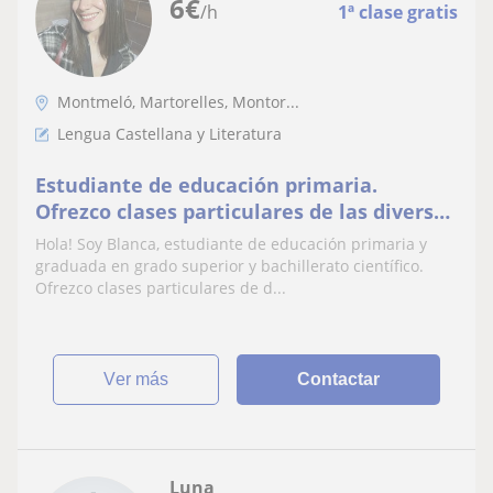
6
€
/h
1ª clase gratis
Montmeló, Martorelles, Montor...
Lengua Castellana y Literatura
Estudiante de educación primaria.
Ofrezco clases particulares de las diversas
materias presencial y online hasta
Hola! Soy Blanca, estudiante de educación primaria y
bachillerato!
graduada en grado superior y bachillerato científico.
Ofrezco clases particulares de d...
ver más
Contactar
Luna