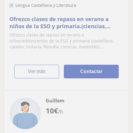
Lengua Castellana y Literatura
Ofrezco clases de repaso en verano a
niños de la ESO y primaria.(ciencias,
historia, lengua
Ofrezco clases de repaso en verano a
castellana/catalana,mates filosofía..)
niños/adolescentes de la ESO y primaria (castellano,
catalán, historia, filosofía, ciencias, matemátic...
ver más
Contactar
Guillem
10
€
/h