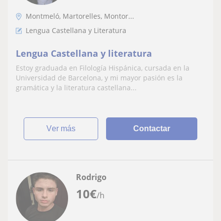
Montmeló, Martorelles, Montor...
Lengua Castellana y Literatura
Lengua Castellana y literatura
Estoy graduada en Filología Hispánica, cursada en la
Universidad de Barcelona, y mi mayor pasión es la
gramática y la literatura castellana...
ver más
Contactar
Rodrigo
10
€
/h