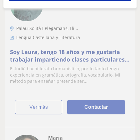
10
€
/h
Palau-Solità I Plegamans, Lli...
Lengua Castellana y Literatura
Soy Laura, tengo 18 años y me gustaría
trabajar impartiendo clases particulares a
niños de primaria e instituto. Desde
Estudié bachillerato humanístico, por lo tanto tengo
siempre he sido de letras, podría enseñar
experiencia en gramática, ortografía, vocabulario. Mi
lengua castellana, catalana, inglés y por
método para enseñar pretende ser...
supuesto literatura
ver más
Contactar
Maria