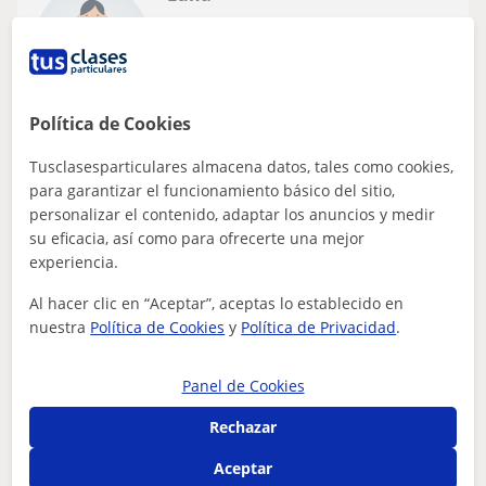
6
€
/h
1ª clase gratis
Política de Cookies
Les Franqueses Del Vallès
Lengua Castellana y Literatura
Tusclasesparticulares almacena datos, tales como cookies,
para garantizar el funcionamiento básico del sitio,
pofesora de castellano /catalan y francés
personalizar el contenido, adaptar los anuncios y medir
Graducada en un máster de profesorado de idiomas
su eficacia, así como para ofrecerte una mejor
especialidad francés .
experiencia.
Al hacer clic en “Aceptar”, aceptas lo establecido en
nuestra
Política de Cookies
y
Política de Privacidad
.
ver más
Contactar
Panel de Cookies
Rechazar
Laura
Aceptar