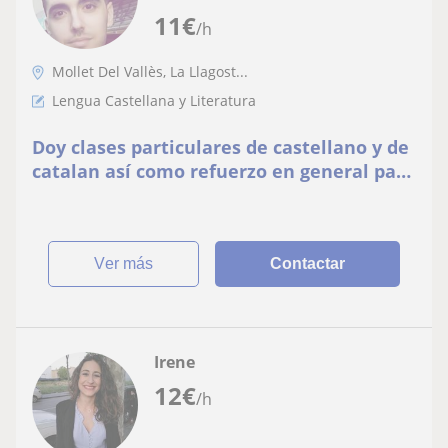
11
€
/h
Mollet Del Vallès, La Llagost...
Lengua Castellana y Literatura
Doy clases particulares de castellano y de
catalan así como refuerzo en general para
todos los niveles. Las clases pueden ser
en casa del profesor
ver más
Contactar
Irene
12
€
/h