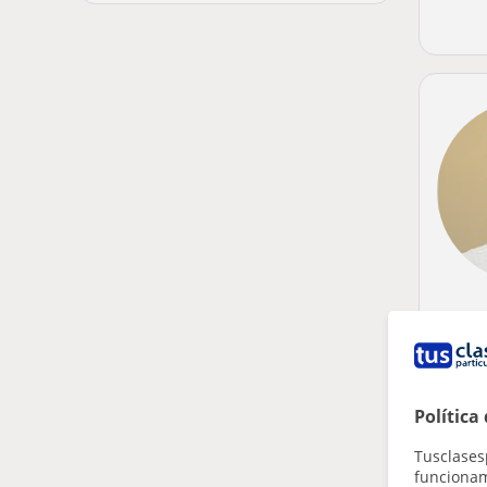
Política
Tusclases
funcionami