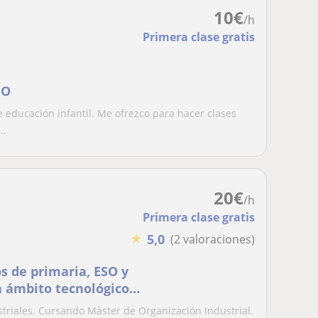
10
€
/h
Primera clase gratis
IO
 educación infantil. Me ofrezco para hacer clases
..
20
€
/h
Primera clase gratis
★
5,0
(2 valoraciones)
os de primaria, ESO y
n ámbito tecnológico,
cnología
triales. Cursando Màster de Organización Industrial.