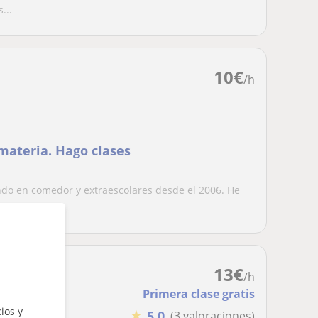
...
10
€
/h
 materia. Hago clases
ando en comedor y extraescolares desde el 2006. He
f...
13
€
/h
Primera clase gratis
ios y
★
5,0
(3 valoraciones)