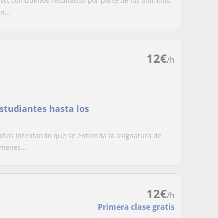
so, con buenos resultados por parte de los alumnos.
i...
12
€
/h
studiantes hasta los
 años intentando que se entienda la asignatura de
menes...
12
€
/h
Primera clase gratis