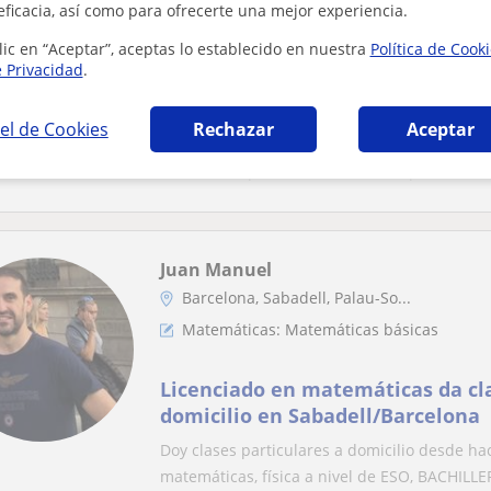
eficacia, así como para ofrecerte una mejor experiencia.
Matemáticas: Matemáticas básicas
lic en “Aceptar”, aceptas lo establecido en nuestra
Política de Cook
e Privacidad
.
Profesora de matemáticas, titul
y Dirección de Empresas, ofrece 
el de Cookies
Rechazar
Aceptar
para primaria y ESO
¡Hola! Soy Marina, graduada en Administraci
clases de repaso de Matemáticas para alumn
Juan Manuel
Barcelona, Sabadell, Palau-So...
Matemáticas: Matemáticas básicas
Licenciado en matemáticas da cla
domicilio en Sabadell/Barcelona
Doy clases particulares a domicilio desde h
matemáticas, física a nivel de ESO, BACHILLE