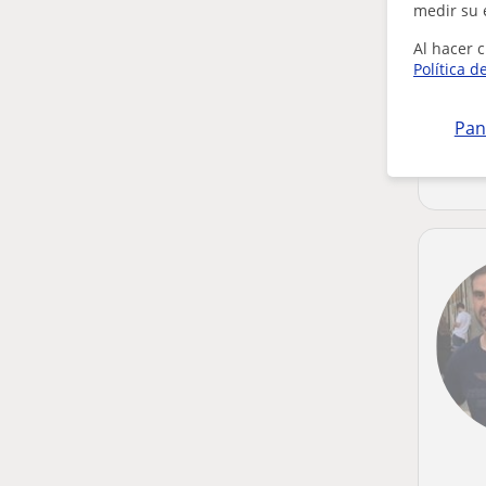
medir su 
Al hacer c
Política d
Pan