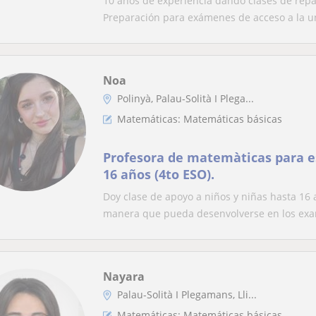
10 años de experiencia dando clases de repa
Preparación para exámenes de acceso a la un
Noa
Polinyà, Palau-Solità I Plega...
Matemáticas: Matemáticas básicas
Profesora de matemàticas para e
16 años (4to ESO).
Doy clase de apoyo a niños y niñas hasta 16
manera que pueda desenvolverse en los exa
Nayara
Palau-Solità I Plegamans, Lli...
Matemáticas: Matemáticas básicas