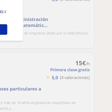
ies
y
ada en Administración
clases de Matemáticas
ón y Dirección de Empresas (ADE) por la UAB.Ofrezco
os...
15
€
/h
Primera clase gratis
★
5,0
(4 valoraciones)
ses particulares a
ace más de 10 años.Asignaturas impartidas de
RATO y...