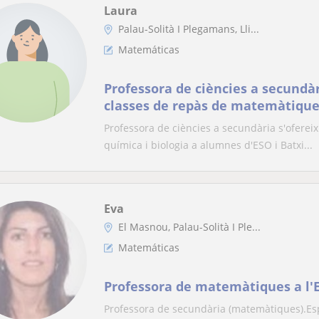
Laura
Palau-Solità I Plegamans, Lli...
Matemáticas
Professora de ciències a secundàr
classes de repàs de matemàtiques,
biologia a alumnes d'ESO i Batxil
Professora de ciències a secundària s'ofereix
química i biologia a alumnes d'ESO i Batxi...
Eva
El Masnou, Palau-Solità I Ple...
Matemáticas
Professora de matemàtiques a l'E
Professora de secundària (matemàtiques).Es