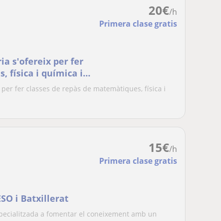
20
€
/h
Primera clase gratis
ia s'ofereix per fer
 física i química i
lerat
 per fer classes de repàs de matemàtiques, física i
15
€
/h
Primera clase gratis
SO i Batxillerat
pecialitzada a fomentar el coneixement amb un