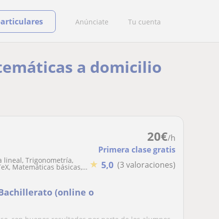
particulares
Anúnciate
Tu cuenta
temáticas a domicilio
20
€
/h
Primera clase gratis
 lineal, Trigonometría,
★
5,0
(3 valoraciones)
TeX, Matemáticas básicas,
Bachillerato (online o