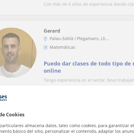
Con más de 6 años de experiencia dando clas
Gerard
Palau-Solità I Plegamans, Lli...
Matemáticas
Puedo dar clases de todo tipo de
online
Tengo experiencia en el sector, llevo trabaj
hecho un grado de animación de actividades 
Marina
 de Cookies
En línea
particulares almacena datos, tales como cookies, para garantizar el
ento básico del sitio, personalizar el contenido, adaptar los anunc
Canovelles, Granollers, Lliçà...