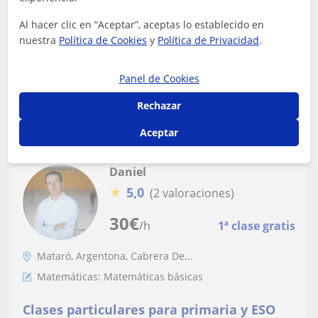
Bachillerato. De forma tanto online como
Profesora particular con 3 años de experiencia, ofrezco
Al hacer clic en “Aceptar”, aceptas lo establecido en
presencial
clases de matemáticas, física, química e inglés (poseo
nuestra
Política de Cookies
y
Política de Privacidad
.
certificado C1). Explico las...
Panel de Cookies
ver más
Contactar
Rechazar
Aceptar
Daniel
★
5,0
(2 valoraciones)
30
€
/h
1ª clase gratis
Mataró, Argentona, Cabrera De...
Matemáticas: Matemáticas básicas
Clases particulares para primaria y ESO