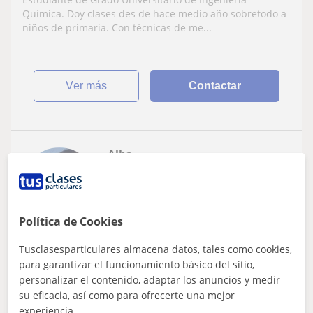
Química. Doy clases des de hace medio año sobretodo a
niños de primaria. Con técnicas de me...
ver más
Contactar
Alba
14
€
/h
1ª clase gratis
Política de Cookies
Mataró, Argentona, Cabrera De...
Tusclasesparticulares almacena datos, tales como cookies,
Matemáticas: Matemáticas básicas
para garantizar el funcionamiento básico del sitio,
personalizar el contenido, adaptar los anuncios y medir
Profesora particular de matemáticas,
su eficacia, así como para ofrecerte una mejor
química, física e inglés especializada en
experiencia.