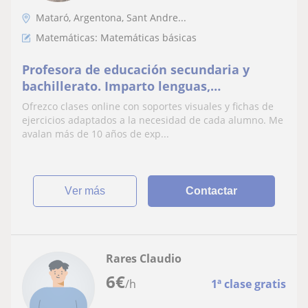
Mataró, Argentona, Sant Andre...
Matemáticas: Matemáticas básicas
Profesora de educación secundaria y
bachillerato. Imparto lenguas,
matemáticas y ciencias en ESO y química
Ofrezco clases online con soportes visuales y fichas de
en bachillerato.
ejercicios adaptados a la necesidad de cada alumno. Me
avalan más de 10 años de exp...
ver más
Contactar
Rares Claudio
6
€
/h
1ª clase gratis