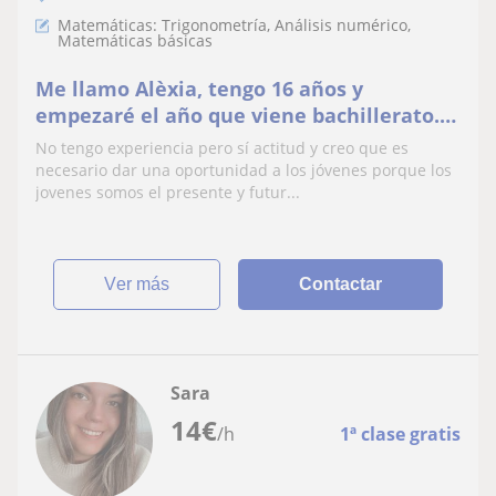
Matemáticas: Trigonometría, Análisis numérico,
Matemáticas básicas
Me llamo Alèxia, tengo 16 años y
empezaré el año que viene bachillerato.
Soy estudiante, deportista de alto nivel de
No tengo experiencia pero sí actitud y creo que es
baloncesto. Me definiría como
necesario dar una oportunidad a los jóvenes porque los
responsable y autoexigente. Me gusta el
jovenes somos el presente y futur...
trato con los niños y aprender con ellos.
Quiero combinar el mundo l
ver más
Contactar
Sara
14
€
/h
1ª clase gratis