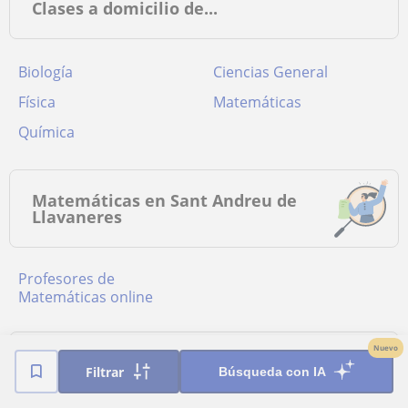
Clases a domicilio de...
Biología
Ciencias General
Física
Matemáticas
Química
Matemáticas en Sant Andreu de
Llavaneres
Profesores de
Matemáticas online
Nuevo
Poblaciones cercanas a Sant Andreu
Filtrar
Búsqueda con IA
de Llavaneres