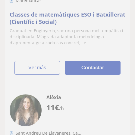
Matemáticas
Classes de matemàtiques ESO i Batxillerat
(Científic i Social)
Graduat en Enginyeria, soc una persona molt empàtica i
disciplinada. M'agrada adaptar la metodologia
d'aprenentatge a cada cas concret, i é...
ver más
Contactar
Alèxia
11
€
/h
Sant Andreu De Llavaneres, Ca...