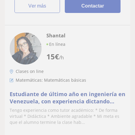
ver más
Contactar
Shantal
En línea
15
€
/h
Clases on line
Matemáticas: Matemáticas básicas
Estudiante de último año en ingeniería en
Venezuela, con experiencia dictando
clases de Matemáticas y física de
Tengo experiencia como tutor académico: * De forma
bachillerato
virtual * Didáctica * Ambiente agradable * Mi meta es
que el alumno termine la clase hab...