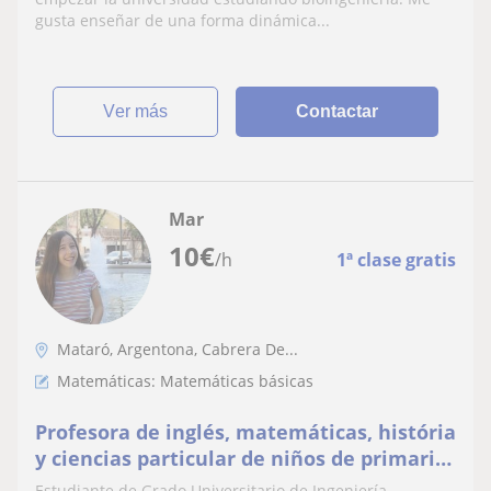
gusta enseñar de una forma dinámica...
ver más
Contactar
Mar
10
€
/h
1ª clase gratis
Mataró, Argentona, Cabrera De...
Matemáticas: Matemáticas básicas
Profesora de inglés, matemáticas, história
y ciencias particular de niños de primaria
hasta segundo de la ESO
Estudiante de Grado Universitario de Ingeniería