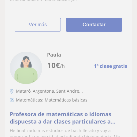
ver más
Contactar
Paula
10
€
/h
1ª clase gratis
Mataró, Argentona, Sant Andre...
Matemáticas: Matemáticas básicas
Profesora de matemáticas o idiomas
dispuesta a dar clases particulares a
niños de primaria y secundaria
He finalizado mis estudios de bachillerato y voy a
empezar la universidad estudiando bioingeniería. Me