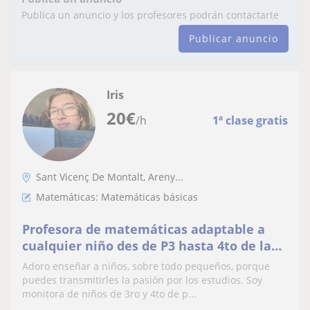
Publica un anuncio y los profesores podrán contactarte
Publicar anuncio
Iris
20
€
/h
1ª clase gratis
Sant Vicenç De Montalt, Areny...
Matemáticas: Matemáticas básicas
Profesora de matemáticas adaptable a
cualquier niño des de P3 hasta 4to de la
ESO, y mucha paciencia.
Adoro enseñar a niños, sobre todo pequeños, porque
puedes transmitirles la pasión por los estudios. Soy
monitora de niños de 3ro y 4to de p...