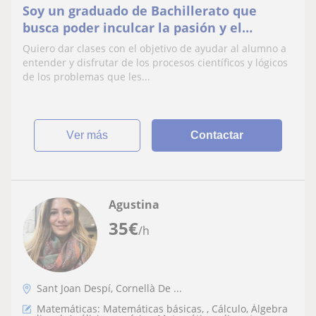
Soy un graduado de Bachillerato que
busca poder inculcar la pasión y el
conocimiento de la ciencias y lo básico de
Quiero dar clases con el objetivo de ayudar al alumno a
las lenguas
entender y disfrutar de los procesos científicos y lógicos
de los problemas que les...
ver más
Contactar
Agustina
35
€
/h
Sant Joan Despí, Cornellà De ...
Matemáticas: Matemáticas básicas, , Cálculo, Álgebra