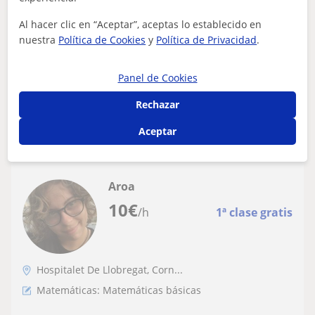
matemáticas como de física y tecnología.
Al hacer clic en “Aceptar”, aceptas lo establecido en
Curso 2° curso del grado en ingeniería
No tengo una metodología predefinida, creo que cada
nuestra
Política de Cookies
y
Política de Privacidad
.
aeroespacial en la Universidad Politécnica
persona tiene su manera de aprender y entender
de Cataluña, habiendo superado la ESO y
conceptos, por eso trato de encontrar un...
el bachillerato con nota de 12,7 en
Panel de Cookies
selectivudad. Tengo 19 añ
Rechazar
ver más
Contactar
Aceptar
Aroa
10
€
/h
1ª clase gratis
Hospitalet De Llobregat, Corn...
Matemáticas: Matemáticas básicas