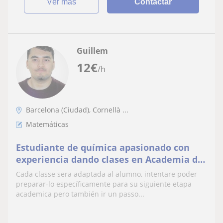
ver más
Contactar
Guillem
12
€
/h
Barcelona (Ciudad), Cornellà ...
Matemáticas
Estudiante de química apasionado con
experiencia dando clases en Academia de
inglés
Cada classe sera adaptada al alumno, intentare poder
preparar-lo específicamente para su siguiente etapa
academica pero también ir un passo...