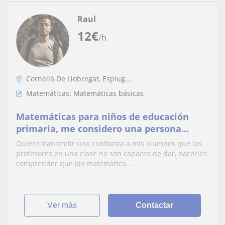
Raul
12
€
/h
Cornellà De Llobregat, Esplug...
Matemáticas: Matemáticas básicas
Matemáticas para niños de educación
primaria, me considero una persona
comunicadora y positiva
Quiero transmitir una confianza a mis alumnos que los
profesores en una clase no son capaces de dar, hacerles
comprender que las matemática...
ver más
Contactar