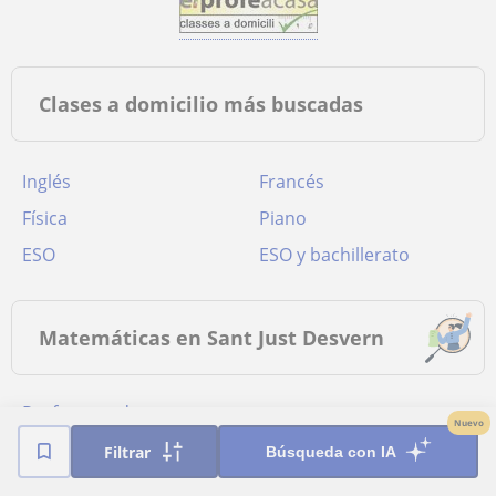
Clases a domicilio más buscadas
Inglés
Francés
Física
Piano
ESO
ESO y bachillerato
Matemáticas en Sant Just Desvern
Profesores de
Nuevo
Matemáticas online
Filtrar
Búsqueda con IA