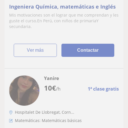
Ingeniera Química, matemáticas e Inglés
Mis motivaciones son el lograr que me comprendan y les
guste el curso.En Perú, con niños de primariaY
secundaria.
ver más
Contactar
Yanire
10
€
/h
1ª clase gratis
Hospitalet De Llobregat, Corn...
Matemáticas: Matemáticas básicas