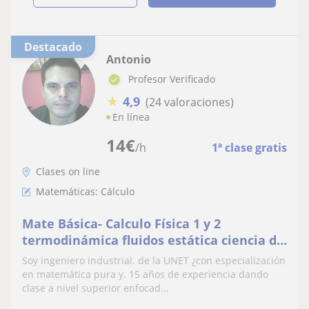
Destacado
Antonio
Profesor Verificado
★
4,9
(24 valoraciones)
En línea
14
€
/h
1ª clase gratis
Clases on line
Matemáticas: Cálculo
Mate Básica- Calculo Física 1 y 2
termodinámica fluidos estática ciencia de
los materiales y mecánica lagrangiana
Soy ingeniero industrial. de la UNET ¿con especialización
(cuántica)
en matemática pura y. 15 años de experiencia dando
clase a nivel superior enfocad...