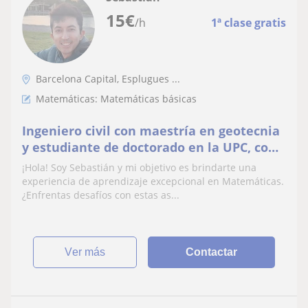
15
€
/h
1ª clase gratis
Barcelona Capital, Esplugues ...
Matemáticas: Matemáticas básicas
Ingeniero civil con maestría en geotecnia
y estudiante de doctorado en la UPC, con
experiencia en docencia universitaria.
¡Hola! Soy Sebastián y mi objetivo es brindarte una
Imparto clases personalizadas de
experiencia de aprendizaje excepcional en Matemáticas.
matemáticas en Barcelona, tanto en
¿Enfrentas desafíos con estas as...
modalidad online como híbrida. Estoy
aquí para ayudarte a resolve
ver más
Contactar