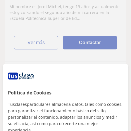
complejas
Mi nombre es Jordi Michel, tengo 19 años y actualmente
estoy cursando el segundo año de mi carrera en la
Escuela Politécnica Superior de Ed...
ver más
Contactar
Savely
12
€
/h
1ª clase gratis
Política de Cookies
Tusclasesparticulares almacena datos, tales como cookies,
Hospitalet De Llobregat, Corn...
para garantizar el funcionamiento básico del sitio,
Matemáticas: Matemáticas básicas
personalizar el contenido, adaptar los anuncios y medir
su eficacia, así como para ofrecerte una mejor
Puedo impartir tanto clases de
experiencia.