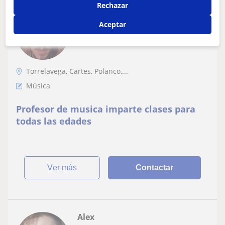
Rechazar
Adrian magdalena
Aceptar
6
€
/h
1ª clase gratis
Torrelavega, Cartes, Polanco,...
Música
Profesor de musica imparte clases para
todas las edades
ver más
Contactar
Alex