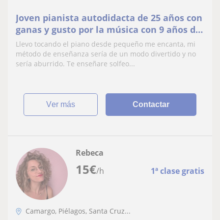
Joven pianista autodidacta de 25 años con
ganas y gusto por la música con 9 años de
experiencia tocando el piano
Llevo tocando el piano desde pequeño me encanta, mi
método de enseñanza sería de un modo divertido y no
sería aburrido. Te enseñare solfeo...
ver más
Contactar
Rebeca
15
€
/h
1ª clase gratis
Camargo, Piélagos, Santa Cruz...