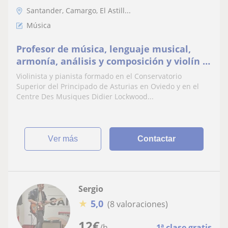
Santander, Camargo, El Astill...
Música
Profesor de música, lenguaje musical,
armonía, análisis y composición y violín y
piano
Violinista y pianista formado en el Conservatorio
Superior del Principado de Asturias en Oviedo y en el
Centre Des Musiques Didier Lockwood...
ver más
Contactar
Sergio
★
5,0
(8 valoraciones)
12
€
/h
1ª clase gratis