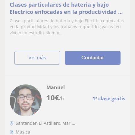
Clases particulares de bateria y bajo
Electrico enfocadas en la productividad y
los trabajos requeridos ya sea en vivo o
Clases particulares de bateria y bajo Electrico enfocadas
en estudio, siempre haciéndolas amenas
en la productividad y los trabajos requeridos ya sea en
priorizando los gustos y preferencias del
vivo o en estudio, siempr...
alumno, pensamos que tocar un
instrumento puede ser d
ver más
Contactar
Manuel
10
€
/h
1ª clase gratis
Santander, El Astillero, Mari...
Música