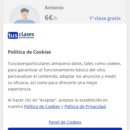
Antonio
6
€
/h
1ª clase gratis
Santa Cruz De Bezana, Camargo...
Música
Política de Cookies
CLASES PARTICULARES DE MÚSICA
Tusclasesparticulares almacena datos, tales como cookies,
para garantizar el funcionamiento básico del sitio,
Profesor titulado superior imparte clases de música:
personalizar el contenido, adaptar los anuncios y medir
Guitarra Bajo y Contrabajo Lenguaje musical, Armonía, ..
su eficacia, así como para ofrecerte una mejor
Composición ,Impr...
experiencia.
Al hacer clic en “Aceptar”, aceptas lo establecido en
nuestra
Política de Cookies
y
Política de Privacidad
.
ver más
Contactar
Panel de Cookies