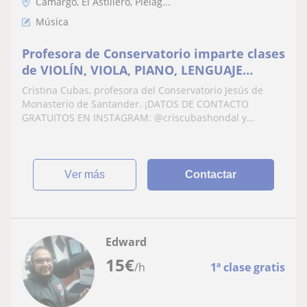
Camargo, El Astillero, Piélag...
Música
Profesora de Conservatorio imparte clases
de VIOLÍN, VIOLA, PIANO, LENGUAJE
MÚSICA, ARMONÍA Y ANÁLISIS , gran
Cristina Cubas, profesora del Conservatorio Jesús de
experiencia docente!
Monasterio de Santander. ¡DATOS DE CONTACTO
GRATUITOS EN INSTAGRAM: @criscubashondal y...
ver más
Contactar
Edward
15
€
/h
1ª clase gratis