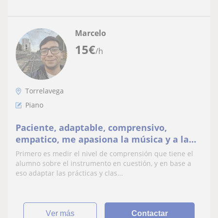
Marcelo
15
€
/h
Torrelavega
Piano
Paciente, adaptable, comprensivo,
empatico, me apasiona la música y a la
par del alumno me gusta transmitir
Primero es medir el nivel de comprensión que tiene el
conocimientos en varias areas
alumno sobre el instrumento en cuestión, y en base a
eso adaptar las prácticas y clas...
ver más
Contactar