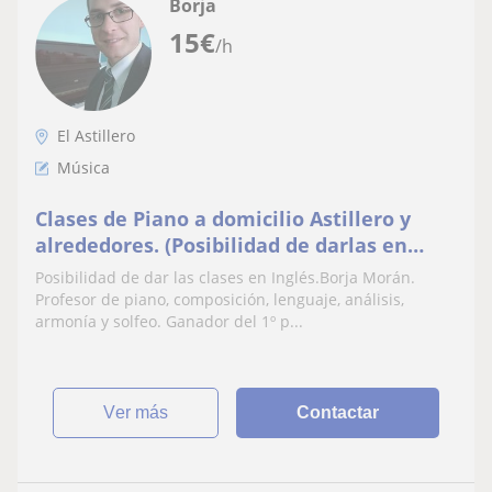
Borja
15
€
/h
El Astillero
Música
Clases de Piano a domicilio Astillero y
alrededores. (Posibilidad de darlas en
Inglés)
Posibilidad de dar las clases en Inglés.Borja Morán.
Profesor de piano, composición, lenguaje, análisis,
armonía y solfeo. Ganador del 1º p...
ver más
Contactar