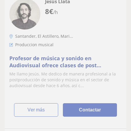
Jesús Llata
8
€
/h
Santander, El Astillero, Mari...
Produccion musical
Profesor de música y sonido en
Audiovisual ofrece clases de post
producción de sonido y música. Tanto
Me llamo Jesús. Me dedico de manera profesional a la
para gente que quiera empezar desde
postproducción de sonido y música en el sector de
cero, como para profesionales. También
audiovisual desde hace 6 años, así c...
cursos de ProTools (todos los niveles)
ver más
Contactar