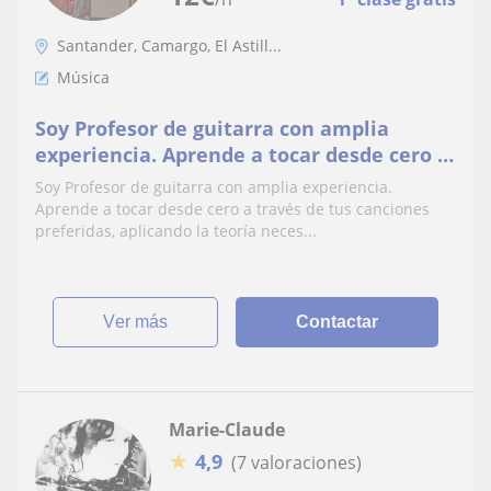
Santander, Camargo, El Astill...
Música
Soy Profesor de guitarra con amplia
experiencia. Aprende a tocar desde cero a
través de tus canciones preferidas,
Soy Profesor de guitarra con amplia experiencia.
aplicando la teoría necesaria para
Aprende a tocar desde cero a través de tus canciones
entender la formación de acordes y los
preferidas, aplicando la teoría neces...
conceptos básicos de armonía. comienza a
sacar canciones de oído y
ver más
Contactar
Marie-Claude
★
4,9
(7 valoraciones)