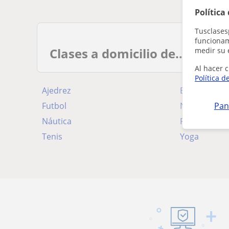
Política
Tusclases
funcionami
Clases a domicilio de...
medir su 
Al hacer c
Política d
Ajedrez
Entrenador 
Futbol
Natación
Pan
Náutica
Padel
Tenis
Yoga