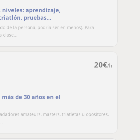
 niveles: aprendizaje,
triatlón, pruebas
o de la persona, podría ser en menos). Para
 clase...
20
€
/h
n más de 30 años en el
dadores amateurs, masters, triatletas u opositores.
..