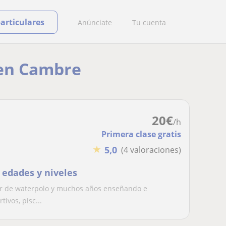
particulares
Anúnciate
Tu cuenta
 en Cambre
20
€
/h
Primera clase gratis
★
5,0
(4 valoraciones)
 edades y niveles
or de waterpolo y muchos años enseñando e
ivos, pisc...