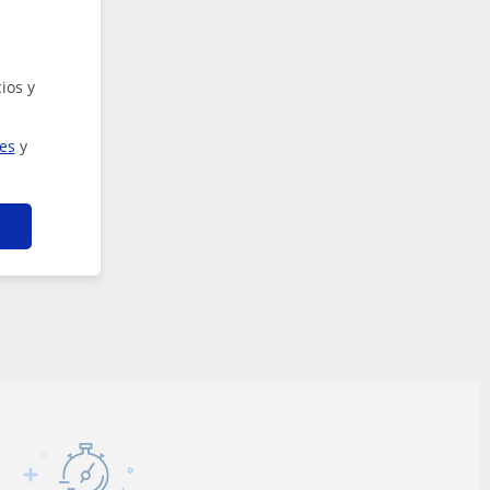
ios y
ies
y