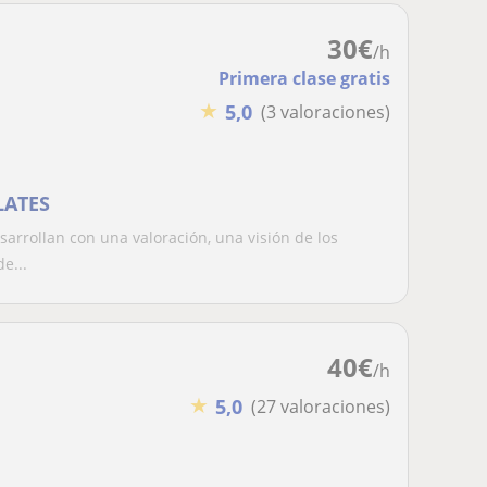
30
€
/h
Primera clase gratis
★
5,0
(3 valoraciones)
LATES
sarrollan con una valoración, una visión de los
e...
40
€
/h
★
5,0
(27 valoraciones)