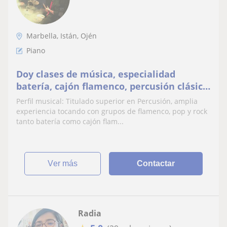
Marbella, Istán, Ojén
Piano
Doy clases de música, especialidad
batería, cajón flamenco, percusión clásica
y piano nivel medio
Perfil musical: Titulado superior en Percusión, amplia
experiencia tocando con grupos de flamenco, pop y rock
tanto batería como cajón flam...
ver más
Contactar
Radia