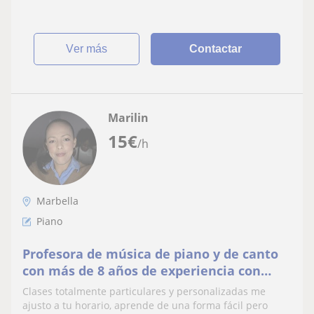
ver más
Contactar
Marilin
15
€
/h
Marbella
Piano
Profesora de música de piano y de canto
con más de 8 años de experiencia con
adultos y niños, con facilidad para
Clases totalmente particulares y personalizadas me
enseñar
ajusto a tu horario, aprende de una forma fácil pero