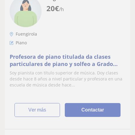
20
€
/h
Fuengirola
Piano
Profesora de piano titulada da clases
particulares de piano y solfeo a Grado
Elemental y Grado Medio en Mijas Costa
Soy pianista con título superior de música. Doy clases
desde hace 8 años a nivel particular y profesora en una
escuela de música desde hace...
ver más
Contactar