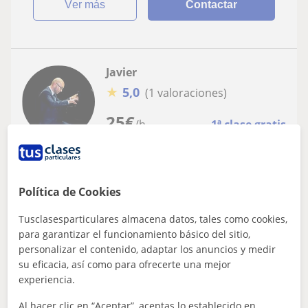
ver más
Contactar
Javier
★
5,0
(1 valoraciones)
25
€
/h
1ª clase gratis
Marbella, Benahavís, Istán, E...
Piano
Política de Cookies
PROFESOR TITULADO DE PIANO,
Tusclasesparticulares almacena datos, tales como cookies,
ESTIMULACION MUSICAL, ARMONIA,
para garantizar el funcionamiento básico del sitio,
LENGUAJE MUSICAL
Profesor titulado por el Conservatorio Superior de
personalizar el contenido, adaptar los anuncios y medir
Málaga imparte clases a domicilio y online de Piano,
su eficacia, así como para ofrecerte una mejor
Armonía, Lenguaje Musical, Iniciaci...
experiencia.
Al hacer clic en “Aceptar”, aceptas lo establecido en