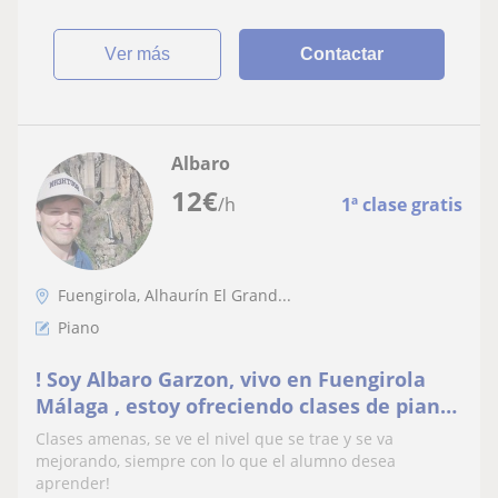
ver más
Contactar
Albaro
12
€
/h
1ª clase gratis
Fuengirola, Alhaurín El Grand...
Piano
! Soy Albaro Garzon, vivo en Fuengirola
Málaga , estoy ofreciendo clases de piano
particulares, cualquier consulta no dudes
Clases amenas, se ve el nivel que se trae y se va
en contactarme!
mejorando, siempre con lo que el alumno desea
aprender!