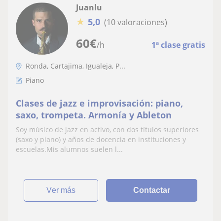
Juanlu
★
5,0
(10 valoraciones)
60
€
/h
1ª clase gratis
Ronda, Cartajima, Igualeja, P...
Piano
Clases de jazz e improvisación: piano,
saxo, trompeta. Armonía y Ableton
Soy músico de jazz en activo, con dos títulos superiores
(saxo y piano) y años de docencia en instituciones y
escuelas.Mis alumnos suelen l...
ver más
Contactar