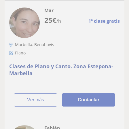
Mar
25
€
/h
1ª clase gratis
Marbella, Benahavís
Piano
Clases de Piano y Canto. Zona Estepona-
Marbella
ver más
Contactar
Fabián