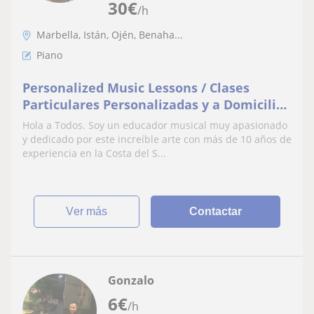
30
€
/h
Marbella, Istán, Ojén, Benaha...
Piano
Personalized Music Lessons / Clases
Particulares Personalizadas y a Domicilio
:: In Native English o Español Nativo ::
Hola a Todos. Soy un educador musical muy apasionado
Piano Clásico & Teclado Moderno *
y dedicado por este increíble arte con más de 10 años de
Guitarra Acústica o Eléctrica *Bajo *
experiencia en la Costa del S...
Ukelele
ver más
Contactar
Gonzalo
6
€
/h